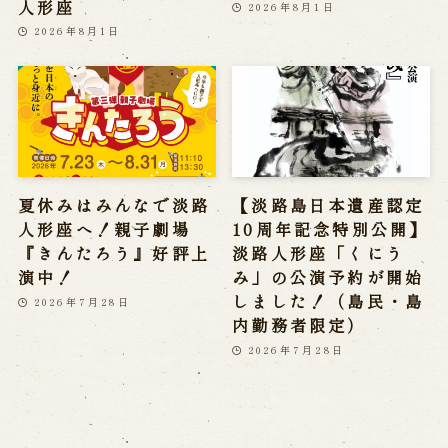
人形座
2026年8月1日
2026年8月1日
夏休みはみんなで淡路
【淡路島日本遺産認定
人形座へ！親子劇場
10周年記念特別公開】
『きんたろう』好評上
淡路人形座「くにう
演中！
み」の公演予約が開始
しました！（島民・島
2026年7月28日
内勤務者限定）
2026年7月28日