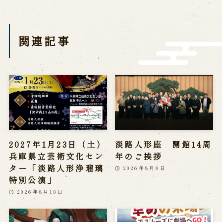
営業日時・料金
アクセス
館内のご案内
関連記事
お問い合わせ
よくあるご質問
メールでお問い合わせ
お電話でお問い合わせ
予約
2027年1月23日（土）
淡路人形座 開館14周
WEB予約
メールフォームから予約
兵庫県立芸術文化セン
年のご挨拶
お電話で予約
ター「淡路人形浄瑠璃
2026年8月8日
特別公演」
2026年8月10日
求人情報