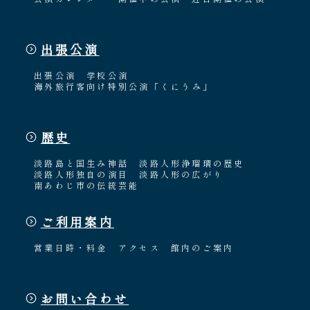
出張公演
出張公演
学校公演
海外旅行客向け特別公演「くにうみ」
歴史
淡路島と国生み神話
淡路人形浄瑠璃の歴史
淡路人形独自の演目
淡路人形の広がり
南あわじ市の伝統芸能
ご利用案内
営業日時・料金
アクセス
館内のご案内
お問い合わせ