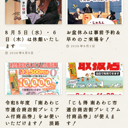
※株式会社うずのくに南あわじの求人情報ページへ移動します
関連施設
8 月 5 日（水）・ 6
お盆休みは事前予約＆
日（木）は休館いたし
早めのご来場を！
通販サイトうずのくに
ます
道の駅うずしお
2026年8月3日
うずの丘大鳴門橋記念館
2026年8月5日
令和8年度 「南あわじ
「じも得 南あわじ市
市連合商店街プレミア
連合商店街プレミアム
ム付商品券」をお使い
付商品券」が使えま
いただけます！ 淡路
す！