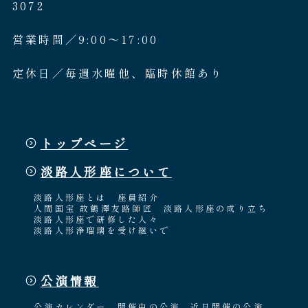
3072
営業時間／9:00〜17:00
定休日／毎週水曜他、臨時休館あり
トップページ
淡路人形座について
淡路人形座とは
座員紹介
人間国宝 故鶴澤友路師匠
淡路人形座の成り立ち
淡路人形座で研修した人々
淡路人形浄瑠璃を受け継いで
公演情報
公演カレンダー
開催中の公演
近日開催の公演