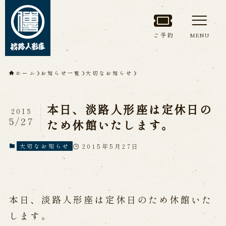
ご予約
MENU
トップページ
ホーム
お知らせ一覧
大切なお知らせ
淡路人形座について
本日、淡路人形座は定休日の
2015
淡路人形座とは
座員紹介
5/27
ため休館いたします。
人間国宝 故鶴澤友路師匠
淡路人形座の成り立ち
2015年5月27日
大切なお知らせ
淡路人形座で研修した人々
淡路人形浄瑠璃を受け継いで
本日、淡路人形座は定休日のため休館いた
公演情報
します。