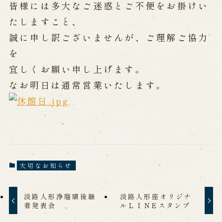
公演カレンダー
開催中の公演
皆様には多大なご迷惑とご不便をお掛けい
近日開催の公演
たしますこと、
誠に申し訳ございませんが、ご理解ご協力
を
出張公演
宜しくお願い申し上げます。
出張公演
学校公演
なお明日は通常営業いたします。
海外旅行客向け特別公演「くにうみ」
歴史
淡路島と国生み神話
淡路人形浄瑠璃の歴史
大切なお知らせ
淡路人形独自の演目
淡路人形の広がり
南あわじ市の伝統芸能
淡路人形浄瑠璃後継
淡路人形座オリジナ
者発表会
ルＬＩＮEスタンプ
ご利用案内