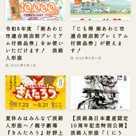
※株式会社うずのくに南あわじの求人情報ページへ移動します
関連施設
令和8年度 「南あわじ
「じも得 南あわじ市
市連合商店街プレミア
連合商店街プレミアム
通販サイトうずのくに
ム付商品券」をお使い
付商品券」が使えま
道の駅うずしお
いただけます！ 淡路
す！
うずの丘大鳴門橋記念館
人形座
2026年8月1日
2026年8月1日
夏休みはみんなで淡路
【淡路島日本遺産認定
人形座へ！親子劇場
10周年記念特別公開】
『きんたろう』好評上
淡路人形座「くにう