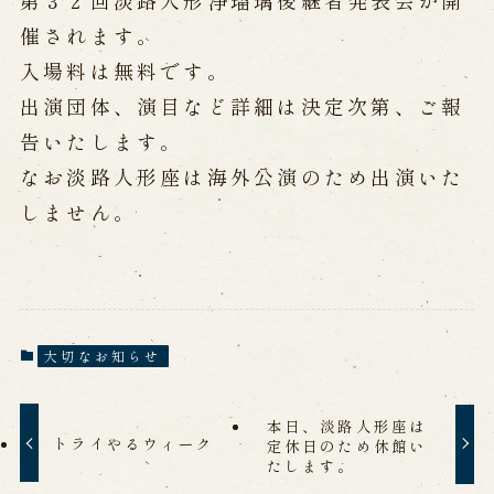
第３２回淡路人形浄瑠璃後継者発表会が開
公演カレンダー
開催中の公演
近日開催の公演
催されます。
入場料は無料です。
出演団体、演目など詳細は決定次第、ご報
出張公演
告いたします。
出張公演
学校公演
なお淡路人形座は海外公演のため出演いた
海外旅行客向け特別公演「くにうみ」
しません。
歴史
淡路島と国生み神話
大切なお知らせ
淡路人形浄瑠璃の歴史
淡路人形独自の演目
淡路人形の広がり
南あわじ市の伝統芸能
本日、淡路人形座は
トライやるウィーク
定休日のため休館い
ご利用案内
たします。