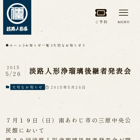
ご予約
MENU
トップページ
ホーム
お知らせ一覧
大切なお知らせ
淡路人形座について
2015
淡路人形浄瑠璃後継者発表会
5/26
淡路人形座とは
座員紹介
人間国宝 故鶴澤友路師匠
淡路人形座の成り立ち
2015年5月26日
大切なお知らせ
淡路人形座で研修した人々
淡路人形浄瑠璃を受け継いで
７月１９日（日）南あわじ市の三原中央公
公演情報
民館において