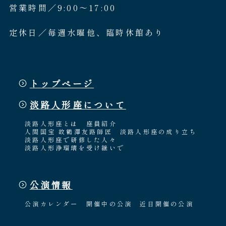
営業時間／9:00〜17:00
定休日／毎週水曜他、臨時休館あり
トップページ
淡路人形座について
淡路人形座とは
座員紹介
人間国宝 故鶴澤友路師匠
淡路人形座の成り立ち
淡路人形座で研修した人々
淡路人形浄瑠璃を受け継いで
公演情報
公演カレンダー
開催中の公演
近日開催の公演