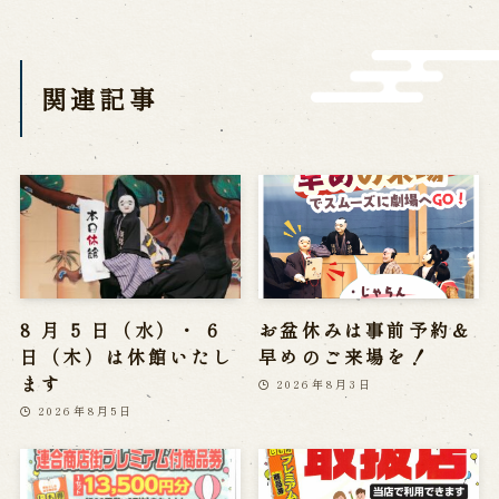
営業日時・料金
アクセス
館内のご案内
関連記事
お問い合わせ
よくあるご質問
メールでお問い合わせ
お電話でお問い合わせ
予約
8 月 5 日（水）・ 6
お盆休みは事前予約＆
WEB予約
メールフォームから予約
日（木）は休館いたし
早めのご来場を！
お電話で予約
ます
2026年8月3日
2026年8月5日
求人情報