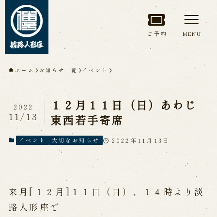
ご予約
MENU
トップページ
ホーム
お知らせ一覧
イベント
淡路人形座について
１２月１１日（日）あわじ
2022
淡路人形座とは
座員紹介
11/13
東西若手寄席
人間国宝 故鶴澤友路師匠
淡路人形座の成り立ち
2022年11月13日
イベント
大切なお知らせ
淡路人形座で研修した人々
淡路人形浄瑠璃を受け継いで
来月[１２月]１１日（日）、１４時より淡
公演情報
路人形座で