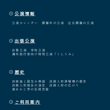
公演情報
公演カレンダー
開催中の公演
近日開催の公演
出張公演
出張公演
学校公演
海外旅行客向け特別公演「くにうみ」
歴史
淡路島と国生み神話
淡路人形浄瑠璃の歴史
淡路人形独自の演目
淡路人形の広がり
南あわじ市の伝統芸能
ご利用案内