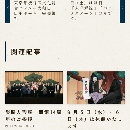
東京都渋谷区文化総
日（土）は終日、
合センター大和田
「人形解説」「バッ
伝承ホール 完売御
クステージ」のみで
礼
す。
関連記事
淡路人形座 開館14周
8 月 5 日（水）・ 6
年のご挨拶
日（木）は休館いたし
ます
2026年8月8日