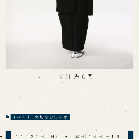
立川 志ら門
イベント
大切なお知らせ
１１月２７日（日）
本日[１４日]～１９