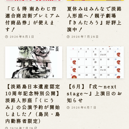
「じも得 南あわじ市
夏休みはみんなで淡路
連合商店街プレミアム
人形座へ！親子劇場
付商品券」が使えま
『きんたろう』好評上
す！
演中！
2026年8月1日
2026年7月28日
【淡路島日本遺産認定
【6月】『戎～next
10周年記念特別公開】
stage～』上演日のお
淡路人形座「くにう
知らせ
み」の公演予約が開始
2026年6月7日
しました！（島民・島
内勤務者限定）
2026年7月28日