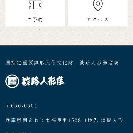
ご予約
アクセス
国指定重要無形民俗文化財 淡路人形浄瑠璃
〒656-0501
兵庫県南あわじ市福良甲1528-1地先 淡路人形