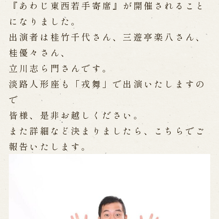
公演カレンダー
開催中の公演
『あわじ東西若手寄席』が開催されること
近日開催の公演
になりました。
出演者は桂竹千代さん、三遊亭楽八さん、
桂優々さん、
出張公演
立川志ら門さんです。
出張公演
学校公演
淡路人形座も「戎舞」で出演いたしますの
海外旅行客向け特別公演「くにうみ」
で
皆様、是非お越しください。
歴史
また詳細など決まりましたら、こちらでご
報告いたします。
淡路島と国生み神話
淡路人形浄瑠璃の歴史
淡路人形独自の演目
淡路人形の広がり
南あわじ市の伝統芸能
ご利用案内