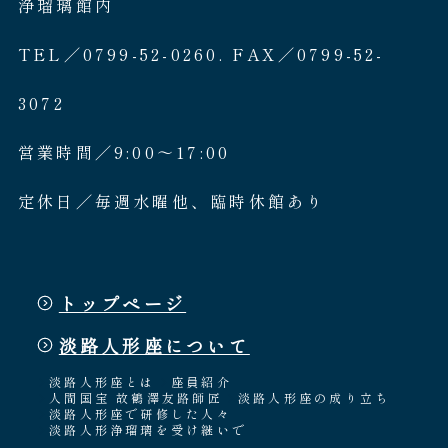
浄瑠璃館内
TEL／0799-52-0260. FAX／0799-52-
3072
営業時間／9:00〜17:00
定休日／毎週水曜他、臨時休館あり
トップページ
淡路人形座について
淡路人形座とは
座員紹介
人間国宝 故鶴澤友路師匠
淡路人形座の成り立ち
淡路人形座で研修した人々
淡路人形浄瑠璃を受け継いで