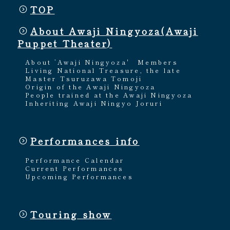
TOP
About Awaji Ningyoza(Awaji
Puppet Theater)
About ’Awaji Ningyoza'
Members
Living National Treasure, the late
Master Tsuruzawa Tomoji
Origin of the Awaji Ningyoza
People trained at the Awaji Ningyoza
Inheriting Awaji Ningyo Joruri
Performances info
Performance Calendar
Current Performances
Upcoming Performances
Touring show