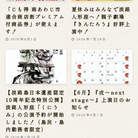
「じも得 南あわじ市
夏休みはみんなで淡路
連合商店街プレミアム
人形座へ！親子劇場
付商品券」が使えま
『きんたろう』好評上
す！
演中！
2026年8月1日
2026年7月28日
【淡路島日本遺産認定
【6月】『戎～next
10周年記念特別公開】
stage～』上演日のお
淡路人形座「くにう
知らせ
み」の公演予約が開始
2026年6月7日
しました！（島民・島
内勤務者限定）
2026年7月28日