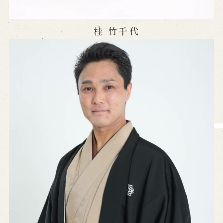
Reservation
桂 竹千代
Online Reservation
Reservation via e-mail form
Phone Reservations
求人情報
※株式会社うずのくに南あわじの求人情報ページへ移動します
関連施設
通販サイトうずのくに
道の駅うずしお
うずの丘大鳴門橋記念館