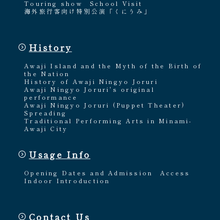
Touring show
School Visit
海外旅行客向け特別公演「くにうみ」
History
Awaji Island and the Myth of the Birth of
the Nation
History of Awaji Ningyo Joruri
Awaji Ningyo Joruri's original
performance
Awaji Ningyo Joruri (Puppet Theater)
Spreading
Traditional Performing Arts in Minami-
Awaji City
Usage Info
Opening Dates and Admission
Access
Indoor Introduction
Contact Us