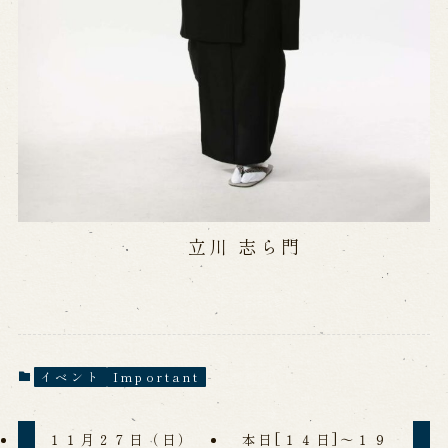
立川 志ら門
イベント
Important
１１月２７日（日）
本日[１４日]～１９