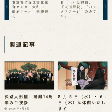
東京都渋谷区文化総
日（土）は終日、
合センター大和田
「人形解説」「バッ
伝承ホール 完売御
クステージ」のみで
礼
す。
関連記事
淡路人形座 開館14周
8 月 5 日（水）・ 6
年のご挨拶
日（木）は休館いたし
ます
2026年8月8日