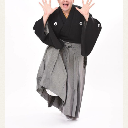
History of Awaji Ningyo Joruri
Awaji Ningyo Joruri's original
performance
Awaji Ningyo Joruri (Puppet
Theater) Spreading
Traditional Performing Arts in
Minami-Awaji City
Usage Info
Opening Dates and Admission
Access
Indoor Introduction
Contact Us
FAQ
Email us
Call us