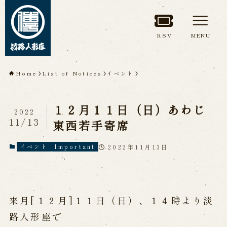
RSV
MENU
TOP
Home
List of Notices
イベント
About Awaji
１２月１１日（日）あわじ
Ningyoza(Awaji Puppet
2022
11/13
東西若手寄席
Theater)
2022年11月13日
イベント
Important
About ’Awaji Ningyoza'
Members
Living National Treasure, the late
Master Tsuruzawa Tomoji
Origin of the Awaji Ningyoza
People trained at the Awaji
来月[１２月]１１日（日）、１４時より淡
Ningyoza
Inheriting Awaji Ningyo Joruri
路人形座で