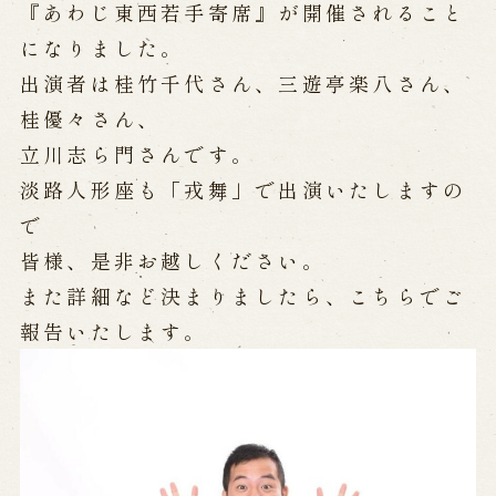
『あわじ東西若手寄席』が開催されること
になりました。
Performances info
出演者は桂竹千代さん、三遊亭楽八さん、
Performance Calendar
桂優々さん、
Current Performances
立川志ら門さんです。
Upcoming Performances
淡路人形座も「戎舞」で出演いたしますの
で
Touring show
皆様、是非お越しください。
また詳細など決まりましたら、こちらでご
Touring show
School Visit
海外旅行客向け特別公演「くにうみ」
報告いたします。
History
Awaji Island and the Myth of the
Birth of the Nation