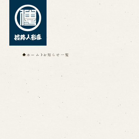
トップページ
ホーム
お知らせ一覧
淡路人形座について
淡路人形座とは
座員紹介
人間国
淡路人形座の成り立ち
淡路人形座
淡路人形浄瑠璃を受け継いで
公演情報
公演カレンダー
開催中の公演
近