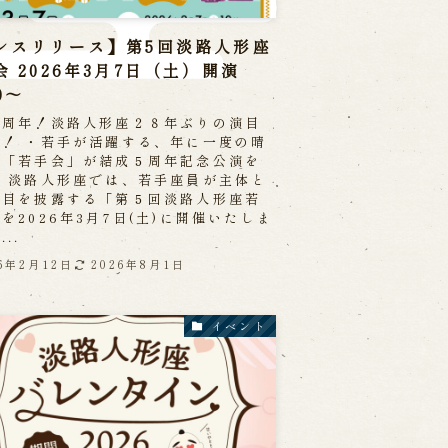
レスリリース】第5回淡路人形座
会 2026年3月7日（土）開演
30～
５周年！淡路人形座２８年ぶりの演目
活！ ・若手が活躍する、年に一度の晴
台「若手会」が結成５周年記念公演を
！ 淡路人形座では、若手座員が主体と
演目を披露する「第５回淡路人形座若
を2026年3月7日(土)に開催いたしま
..
26年2月12日
2026年8月1日
イベント