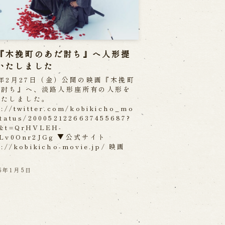
『木挽町のあだ討ち』へ人形提
いたしました
6年2月27日（金）公開の映画『木挽町
だ討ち』へ、淡路人形座所有の人形を
いたしました。
s://twitter.com/kobikicho_mo
status/2000521226637455687?
&t=QrHVLEH-
CLv0Onr2JGg ▼公式サイト
s://kobikicho-movie.jp/ 映画
26年1月5日