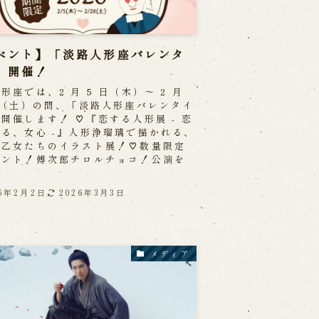
ベント】「淡路人形座バレンタ
」開催！
形座では、2 月 5 日（木）～ 2 月
日（土）の間、「淡路人形座バレンタイ
開催します！ ♡『恋する人形展 - 恋
る、女心 -』人形浄瑠璃で描かれる、
る乙女たちのイラスト展！♡数量限定
ゼント！傅次郎チロルチョコ！公演を
.
26年2月2日
2026年3月3日
メディア