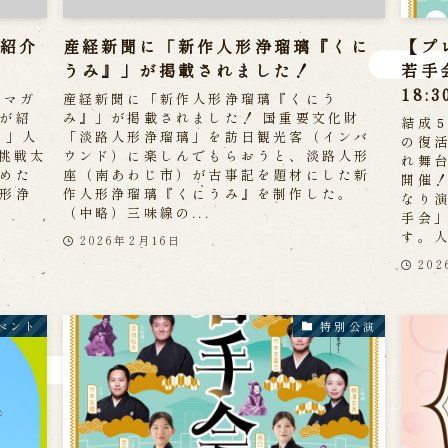
が紹介
産経新聞に「新作人形浄瑠璃『くに
【プ
うみ』」が掲載されました！
若手
18:
bマガ
産経新聞に「新作人形浄瑠璃『くにう
が紹
み』」が掲載されました！ 国重要文化財
結成
い」人
「淡路人形浄瑠璃」を訪日観光客（インバ
の復
ぐ挑戦太
ウンド）に楽しんでもらおうと、淡路人形
れ舞
めた
座（南あわじ市）が古事記を題材にした新
開催
形浄
作人形浄瑠璃『くにうみ』を制作した。
なり
（中略）三味線の...
手会」
す。人.
2026年2月16日
20
ベント
特別公演