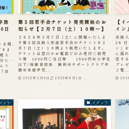
卒旅
第５回若手会チケット発売開始のお
【イ
10日
知らせ【２月７日（土）１０時～】
イン
２０２６年３月７日（土）に開催いたしま
淡路人
す第５回淡路人形座若手会のチケットを２
28 
ンを開
月７日（土）１０時より販売いたします。
ン」を
だきま
チケットは窓口かお電話でのみ受付◇前売
に揺れ
度人
り券 1000円◇当日券 1500円※小学生
恋す
分た
以下/後継者団体 無料※サポートクラブ半
プレ
らう
額※未就学児...
ご覧..
「淡
2026年2月6日
2026年8月1日
20
ベント
メディア