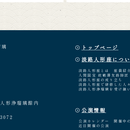
瑠璃
トップページ
淡路人形座につ
淡路人形座とは
座員紹
人間国宝 故鶴澤友路師匠
淡路人形座の成り立ち
淡路人形座で研修した人
淡路人形浄瑠璃を受け継
路人形浄瑠璃館内
公演情報
3072
公演カレンダー
開催中
近日開催の公演