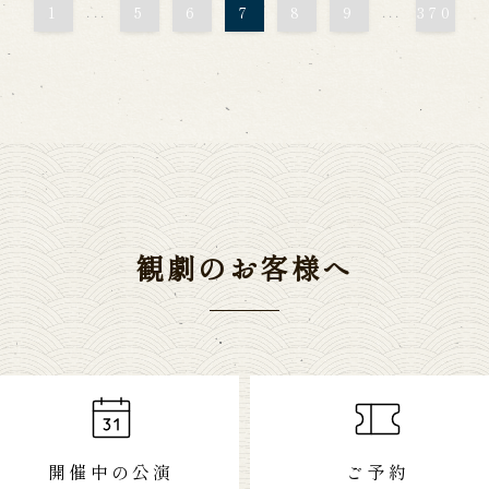
1
5
6
7
8
9
370
...
...
観劇のお客様へ
開催中の公演
ご予約