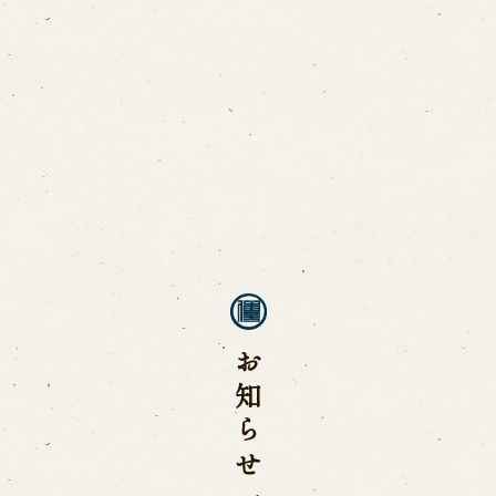
ご利用案内
営業日時・料金
アク
宝 故鶴澤友路師匠
で研修した人々
お問い合わせ
よくあるご質問
メー
お知らせ一覧
お電話でお問い合わせ
日開催の公演
予約