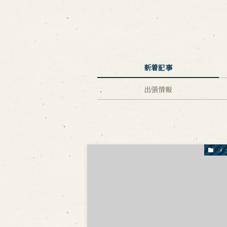
出張公演
出張公演
学校公演
海外旅行客向
新着記事
歴史
出張情報
淡路島と国生み神話
淡路人形浄瑠
淡路人形独自の演目
淡路人形の広
南あわじ市の伝統芸能
メ