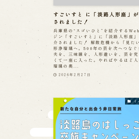
すごいすと に「淡路人形座」
されました！
兵庫県の“スゴいひと”を紹介するWe
ジン「すごいすと」に「淡路人形座」
介されました！ 解散危機から「見た
形浄瑠璃へ。500年の芸を次へつな
夫を、三味線を、人形遣いを、芸を究
くて一座に入った。やればやるほど人
瑠璃の奥...
2026年2月27日
イ