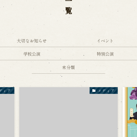
WEB予約
メールフ
け特別公演「くにうみ」
求人情報
大切なお知らせ
イベント
※株式会社うずのくに南あわじ
学校公演
特別公演
未分類
璃の歴史
関連施設
がり
通販サイトうずのくに
道の駅うずしお
ディア
メディア
うずの丘大鳴門橋記念