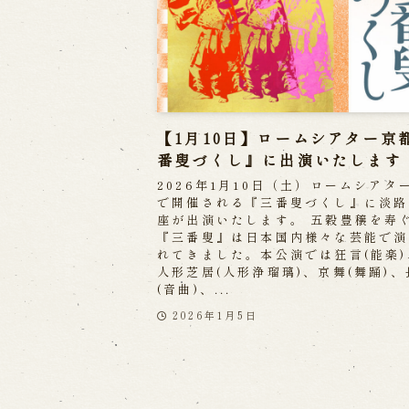
【1月10日】ロームシアター京
番叟づくし』に出演いたします
2026年1月10日（土）ロームシアタ
で開催される『三番叟づくし』に淡路
座が出演いたします。 五穀豊穣を寿
『三番叟』は日本国内様々な芸能で演
れてきました。本公演では狂言(能楽
人形芝居(人形浄瑠璃)、京舞(舞踊)、
(音曲)、...
2026年1月5日