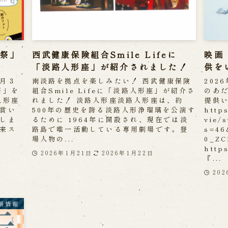
分祭」
西武健康保険組合Smile Lifeに
映画
「淡路人形座」が紹介されました！
供を
月３
南淡路を拠点を楽しみたい！ 西武健康保険
202
祭」を
組合Smile Lifeに「淡路人形座」が紹介さ
のあ
人形座
れました！ 淡路人形座淡路人形座は、約
提供
賞い
500年の歴史を誇る淡路人形浄瑠璃を公演す
http
しま
るために 1964年に開設され、現在では淡
vie/
来ス
路島で唯一活動している専用劇場です。登
s=46
場人物の...
0_Z
http
2026年1月21日
2026年1月22日
『...
20
張情報