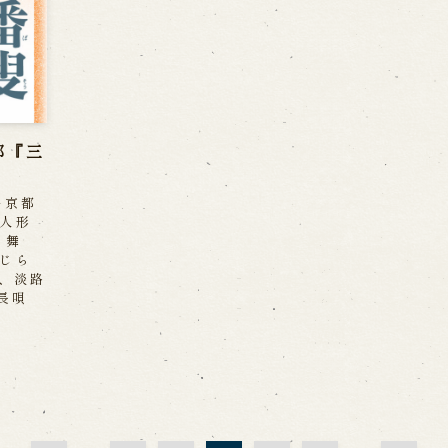
都『三
ー京都
人形
ぐ舞
じら
)、淡路
長唄