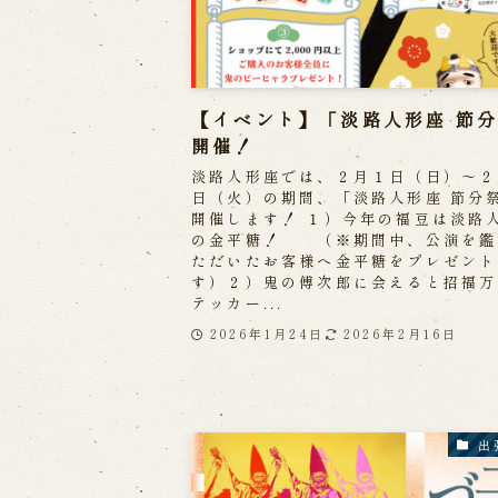
【イベント】「淡路人形座 節
開催！
淡路人形座では、２月１日（日）～２
日（火）の期間、「淡路人形座 節分
開催します！ １）今年の福豆は淡路
の金平糖！ （※期間中、公演を鑑
ただいたお客様へ金平糖をプレゼント
す）２）鬼の傅次郎に会えると招福万
テッカー...
2026年1月24日
2026年2月16日
出