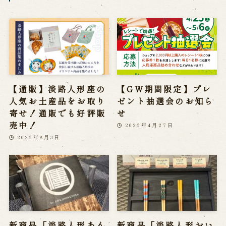
【通販】淡路人形座の
【GW期間限定】プレ
人気お土産品をお取り
ゼント抽選会のお知ら
寄せ！通販でも好評販
せ
売中！
2026年4月27日
2026年8月3日
新商品「淡路人形あん
新商品「淡路人形おい