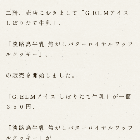
公演カレンダー
開催中の公演
近日開催の公演
二階、売店におきまして「
G.ELMアイス
しぼりたて牛乳
」、
出張公演
「淡路島牛乳 焦がしバターロイヤルワッフ
出張公演
学校公演
ルクッキー」、
海外旅行客向け特別公演「くにうみ」
の販売を開始しました。
歴史
「G.ELMアイス しぼりたて牛乳」が一個
淡路島と国生み神話
淡路人形浄瑠璃の歴史
３５０円
、
淡路人形独自の演目
淡路人形の広がり
南あわじ市の伝統芸能
「淡路島牛乳 焦がしバターロイヤルワッフ
ご利用案内
ルクッキー」が