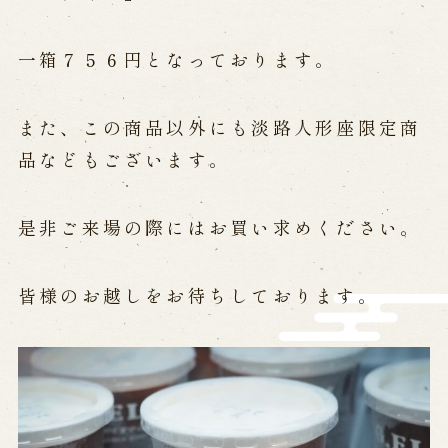
営業日時・料金
アクセス
館内のご案内
一箱７５６円
となっております。
お問い合わせ
また、この商品以外にも淡路人形座限定商
品などもございます。
よくあるご質問
メールでお問い合わせ
お電話でお問い合わせ
是非ご来場の際にはお買い求めください。
予約
皆様のお越しをお待ちしております。
WEB予約
メールフォームから予約
お電話で予約
求人情報