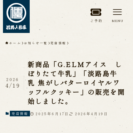
ご予約
MENU
トップページ
ホーム
お知らせ一覧
売店情報
淡路人形座について
新商品「G.ELMアイス し
淡路人形座とは
座員紹介
ぼりたて牛乳」「淡路島牛
人間国宝 故鶴澤友路師匠
2026
乳 焦がしバターロイヤルワ
淡路人形座の成り立ち
4/19
淡路人形座で研修した人々
ッフルクッキー」の販売を開
淡路人形浄瑠璃を受け継いで
始しました。
2025年6月17日
2026年4月19日
売店情報
公演情報