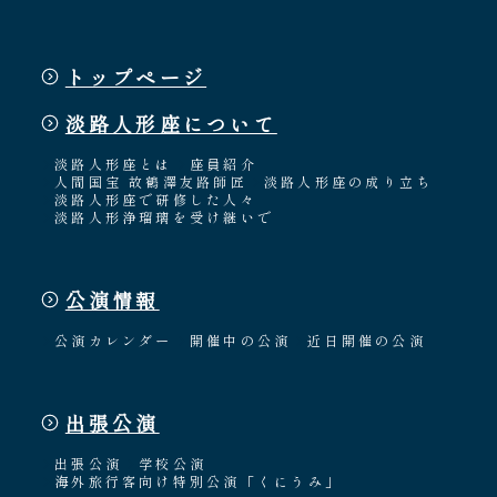
トップページ
淡路人形座について
淡路人形座とは
座員紹介
人間国宝 故鶴澤友路師匠
淡路人形座の成り立ち
淡路人形座で研修した人々
淡路人形浄瑠璃を受け継いで
公演情報
公演カレンダー
開催中の公演
近日開催の公演
出張公演
出張公演
学校公演
海外旅行客向け特別公演「くにうみ」