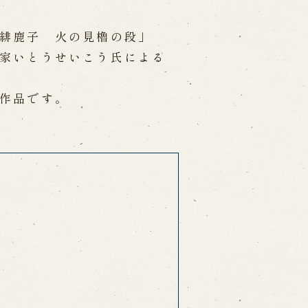
緋鹿子 火の見櫓の段」
家いとうせいこう氏による
作品です。