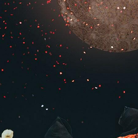
WEB予約
メールフ
け特別公演「くにうみ」
求人情報
※株式会社うずのくに南あわじ
璃の歴史
関連施設
がり
通販サイトうずのくに
道の駅うずしお
うずの丘大鳴門橋記念