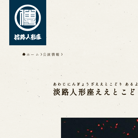
トップページ
ホーム
公演情報
淡路人形座について
淡路人形座とは
座員紹介
人間国
淡路人形座の成り立ち
淡路人形座
淡路人形浄瑠璃を受け継いで
あわじにんぎょうざええとこどり ある
淡路人形座ええとこど
公演情報
公演カレンダー
開催中の公演
近