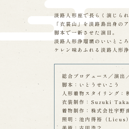
淡路人形座で長らく演じら
「衣裳山」を淡路島出身の
脚本で一新させた演目。
淡路人形浄瑠璃のいいとこ
ケレン味あふれる淡路人形
総合プロデュース／演出
脚本：いとうせいこう
人形着物スタイリング：
衣装制作：Suzuki Taka
着物制作：株式会社宇野
照明：池内得裕（Licus
美術：古田浩之