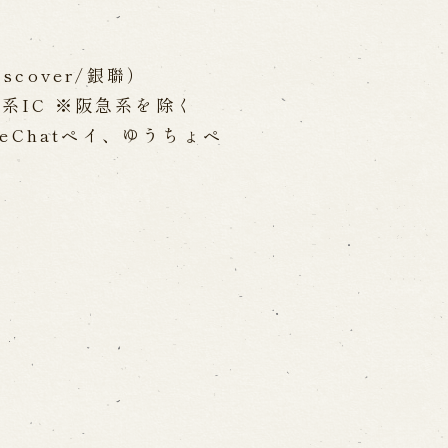
iscover/銀聯）
通系IC ※阪急系を除く
eChatペイ、ゆうちょペ