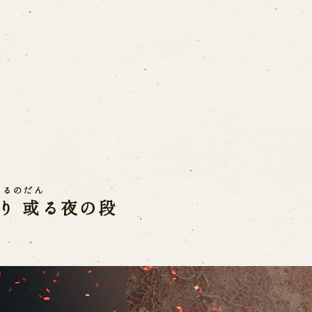
ご利用案内
営業日時・料金
アク
宝 故鶴澤友路師匠
で研修した人々
お問い合わせ
よるのだん
り 或る夜の段
よくあるご質問
メー
お電話でお問い合わせ
日開催の公演
予約