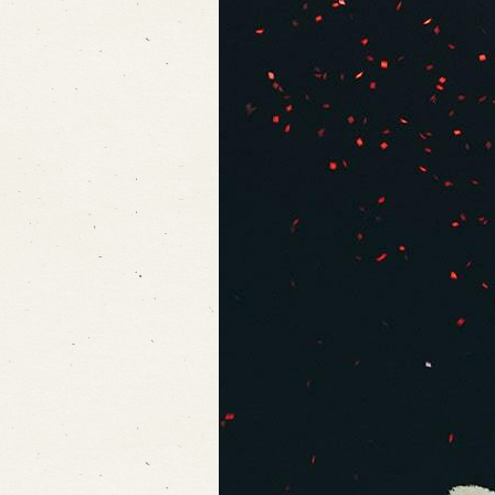
出張公演
出張公演
学校公演
海外旅行客向
歴史
淡路島と国生み神話
淡路人形浄瑠
淡路人形独自の演目
淡路人形の広
南あわじ市の伝統芸能