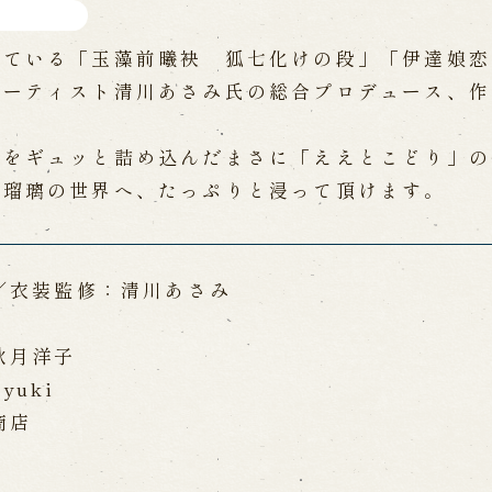
れている「玉藻前曦袂 狐七化けの段」「伊達娘恋
アーティスト清川あさみ氏の総合プロデュース、作
ろをギュッと詰め込んだまさに「ええとこどり」の
浄瑠璃の世界へ、たっぷりと浸って頂けます。
／衣装監修：清川あさみ
秋月洋子
yuki
商店
）