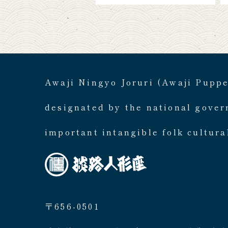
Awaji Ningyo Joruri (Awaji Pupp
designated by the national gove
important intangible folk cultura
〒656-0501