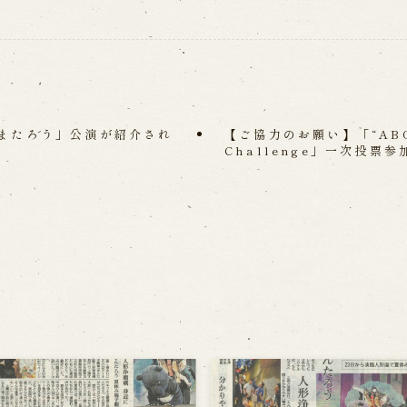
またろう」公演が紹介され
【ご協力のお願い】「“ABOV
Challenge」一次投票参