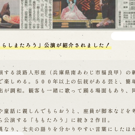
 in Minami-Awaji
うらしまたろう」公演が紹介されました！
する淡路人形座（兵庫県南あわじ市福良甲）の
で楽しめる。５００年以上の伝統がある芸と、簡
出が調和。観客も一緒に歌って踊る場面もあり、
童話に親しんでもらおうと、座員が脚本などを
ら公演する「ももたろう」に続き２作目。
なり、太夫の語りを分かりやすい言葉にしたほ