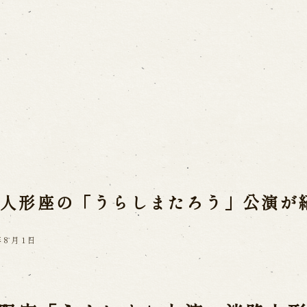
Usage Info
a(Awaji Puppet
Opening Dates a
Indoor Introduct
mbers
he late Master
路人形座の「うらしまたろう」公演が
Contact Us
a
FAQ
Email us
C
 Ningyoza
年8月1日
ri
Reservation