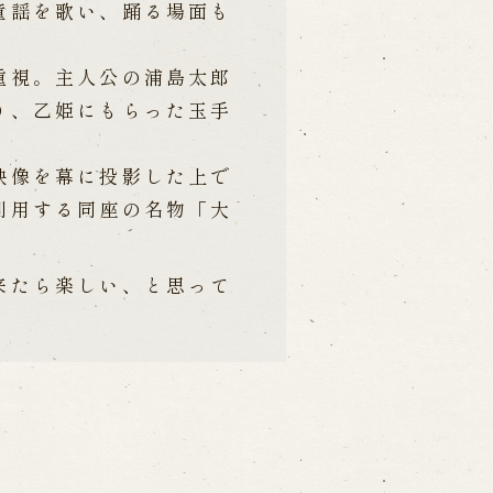
童謡を歌い、踊る場面も
重視。主人公の浦島太郎
り、乙姫にもらった玉手
映像を幕に投影した上で
利用する同座の名物「大
来たら楽しい、と思って