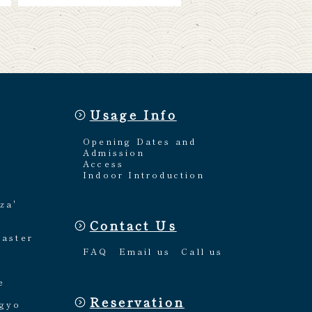
Usage Info
Opening Dates and
Admission
Access
Indoor Introduction
za'
Contact Us
Master
FAQ
Email us
Call us
e
Reservation
ngyo