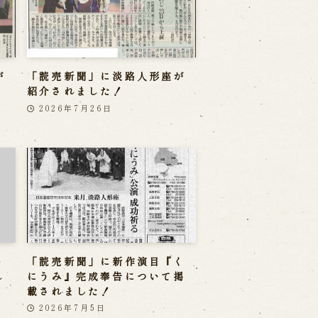
が
「読売新聞」に淡路人形座が
紹介されました！
2026年7月26日
ト
「読売新聞」に新作演目『く
し
にうみ』完成奉告について掲
載されました！
2026年7月5日