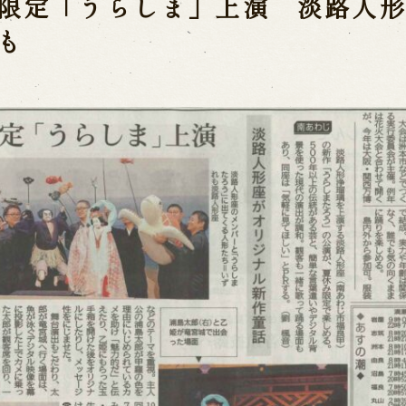
限定「うらしま」上演 淡路人
Online Reservati
も
Reservation via e
ent Performances
Phone Reservatio
求人情報
※株式会社うずのくに南あわじ
」
関連施設
通販サイトうずのくに
道の駅うずしお
 the Birth of the
うずの丘大鳴門橋記念
ri
nal performance
 Theater) Spreading