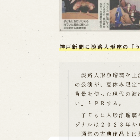
Traditional Performing Arts
City
神戸新聞に淡路人形座の「
淡路人形浄瑠璃を上演
の公演が、夏休み限定
背景を使った現代の演
い」とＰＲする。
子どもに人形浄瑠璃や
ジナルは２０２３年か
通常の古典作品とは異