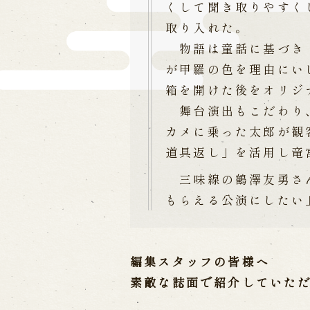
くして聞き取りやすく
取り入れた。
物語は童話に基づき「
が甲羅の色を理由にい
箱を開けた後をオリジ
舞台演出もこだわり、
カメに乗った太郎が観
道具返し」を活用し竜
三味線の鶴澤友勇さん
もらえる公演にしたい
編集スタッフの皆様へ
素敵な誌面で紹介していた