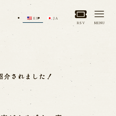
EN
JA
RSV
MENU
nd Admission
Access
ion
紹介されました！
all us