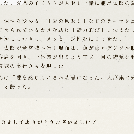
した。客席の子どもらが人形と一緒に浦島太郎の
個性を認める」「愛の恩返し」などのテーマを
じめられているカメを助け「魅力的だ」と伝えた
ナルにしたりし、メッセージ性をにじませた。
太郎が竜宮城へ行く場面は、魚が泳ぐデジタル
客席を回り、一体感が出るよう工夫。目の錯覚を
宮城の奥行きも表現した。
は「愛を感じられるお芝居になった。人形座に
」と語った。
だきましてありがとうございました！