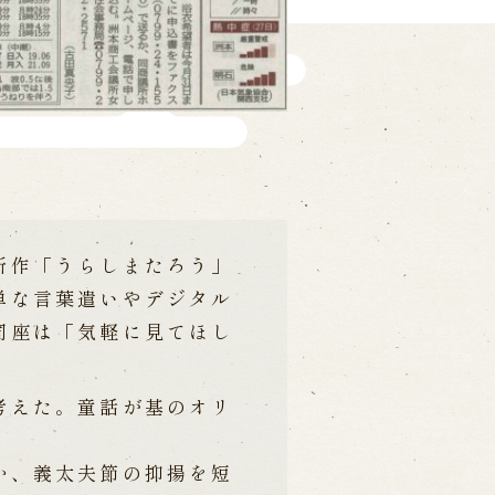
新作「うらしまたろう」
単な言葉遣いやデジタル
同座は「気軽に見てほし
考えた。童話が基のオリ
か、義太夫節の抑揚を短