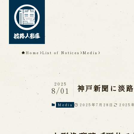
TOP
Home
List of Notices
Media
About Awaji Ningyoz
Theater)
About ’Awaji Ningyoza'
Me
2025
Living National Treasure, t
神戸新聞に淡
8/01
Tsuruzawa Tomoji
Origin of the Awaji Ningyoz
People trained at the Awaji
2025年7月28日
2025
Media
Inheriting Awaji Ningyo Joru