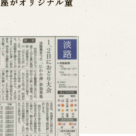
形座がオリジナル童
on
-mail form
ns
の求人情報ページへ移動します
館