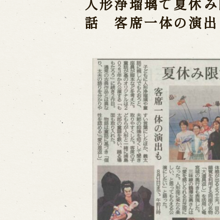
人形浄瑠璃で夏休み
Performances info
話 客席一体の演出
Performance Calendar
Curr
Upcoming Performances
Touring show
Touring show
School Visit
海外旅行客向け特別公演「くにうみ
History
Awaji Island and the Myth of
Nation
History of Awaji Ningyo Joru
Awaji Ningyo Joruri's origi
Awaji Ningyo Joruri (Puppet