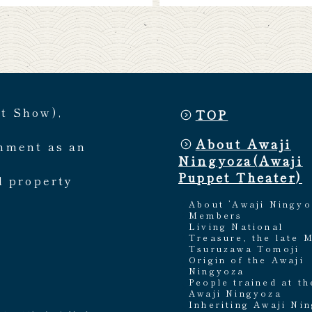
et Show),
TOP
About Awaji
rnment as an
Ningyoza(Awaji
Puppet Theater)
l property
About ’Awaji Ningyo
Members
Living National
Treasure, the late 
Tsuruzawa Tomoji
Origin of the Awaji
Ningyoza
People trained at th
Awaji Ningyoza
Inheriting Awaji Ni