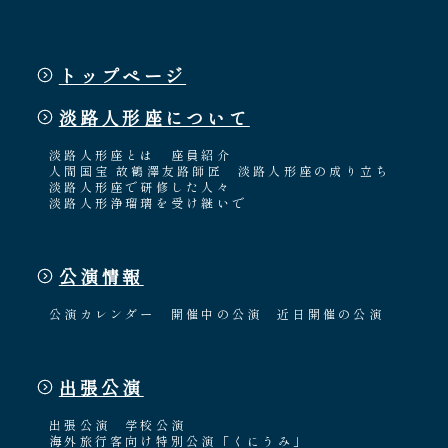
トップページ
淡路人形座について
淡路人形座とは
座員紹介
人間国宝 故鶴澤友路師匠
淡路人形座の成り立ち
淡路人形座で研修した人々
淡路人形浄瑠璃を受け継いで
公演情報
公演カレンダー
開催中の公演
近日開催の公演
出張公演
出張公演
学校公演
海外旅行客向け特別公演「くにうみ」