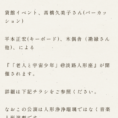
公演カレンダー
開催中の公演
近日開催の公演
貸館イベント、高橋久美子さん(パーカッ
ション)
出張公演
平本正宏(キーボード)、木偶舎（勘緑さん
出張公演
学校公演
海外旅行客向け特別公演「くにうみ」
他)、による
『「老人と宇宙少年」@淡路人形座』が開
歴史
催されます。
淡路島と国生み神話
淡路人形浄瑠璃の歴史
詳細は下記チラシをご参照ください。
淡路人形独自の演目
淡路人形の広がり
南あわじ市の伝統芸能
なおこの公演は人形浄浄瑠璃ではなく音楽
ご利用案内
人形演劇です。