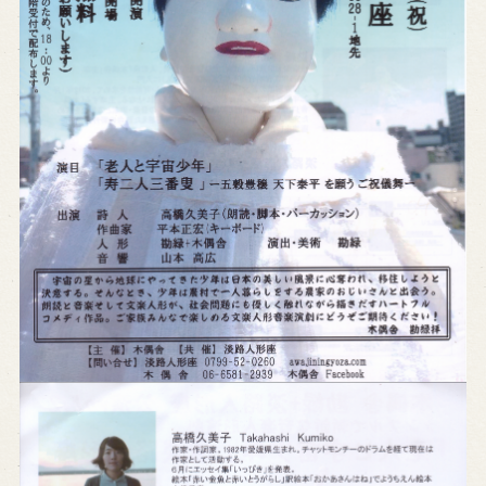
※株式会社うずのくに南あわじの求人情報ページへ移動します
関連施設
通販サイトうずのくに
道の駅うずしお
うずの丘大鳴門橋記念館