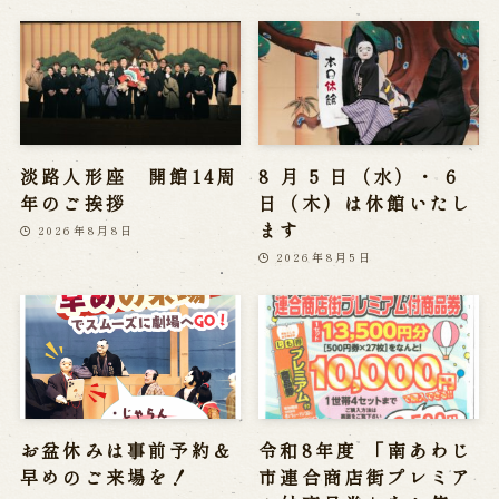
淡路人形座 開館14周
8 月 5 日（水）・ 6
年のご挨拶
日（木）は休館いたし
ます
2026年8月8日
2026年8月5日
お盆休みは事前予約＆
令和8年度 「南あわじ
早めのご来場を！
市連合商店街プレミア