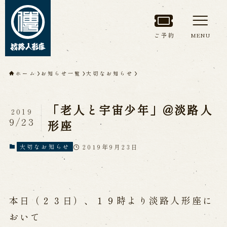
ご予約
MENU
トップページ
ホーム
お知らせ一覧
大切なお知らせ
淡路人形座について
「老人と宇宙少年」@淡路人
2019
淡路人形座とは
座員紹介
9/23
形座
人間国宝 故鶴澤友路師匠
淡路人形座の成り立ち
2019年9月23日
大切なお知らせ
淡路人形座で研修した人々
淡路人形浄瑠璃を受け継いで
本日（２３日）、１９時より淡路人形座に
公演情報
おいて