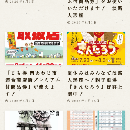
ム付商品券」をお使い
2026年8月3日
いただけます！ 淡路
人形座
2026年8月1日
「じも得 南あわじ市
夏休みはみんなで淡路
連合商店街プレミアム
人形座へ！親子劇場
付商品券」が使えま
『きんたろう』好評上
す！
演中！
2026年8月1日
2026年7月28日