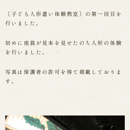
公演カレンダー
開催中の公演
近日開催の公演
〔子ども人形遣い体験教室〕の第一回目を
行いました。
出張公演
初めに座員が見本を見せたのち人形の体験
出張公演
学校公演
海外旅行客向け特別公演「くにうみ」
を行いました。
写真は保護者の許可を得て掲載しておりま
歴史
す。
淡路島と国生み神話
淡路人形浄瑠璃の歴史
淡路人形独自の演目
淡路人形の広がり
南あわじ市の伝統芸能
ご利用案内