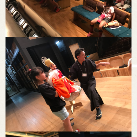
※株式会社うずのくに南あわじの求人情報ページへ移動します
関連施設
通販サイトうずのくに
道の駅うずしお
うずの丘大鳴門橋記念館