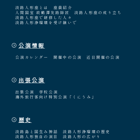
淡路人形座とは
座員紹介
人間国宝 故鶴澤友路師匠
淡路人形座の成り立ち
淡路人形座で研修した人々
淡路人形浄瑠璃を受け継いで
公演情報
公演カレンダー
開催中の公演
近日開催の公演
出張公演
出張公演
学校公演
海外旅行客向け特別公演「くにうみ」
歴史
淡路島と国生み神話
淡路人形浄瑠璃の歴史
淡路人形独自の演目
淡路人形の広がり