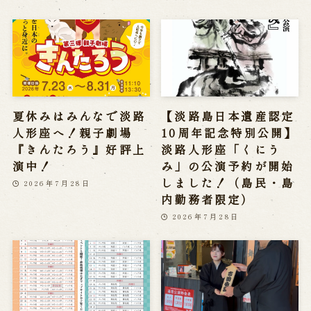
夏休みはみんなで淡路
【淡路島日本遺産認定
人形座へ！親子劇場
10周年記念特別公開】
『きんたろう』好評上
淡路人形座「くにう
演中！
み」の公演予約が開始
しました！（島民・島
2026年7月28日
内勤務者限定）
2026年7月28日