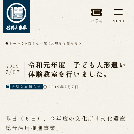
ご予約
MENU
トップページ
ホーム
お知らせ一覧
大切なお知らせ
淡路人形座について
令和元年度 子ども人形遣い
2019
淡路人形座とは
座員紹介
7/07
体験教室を行いました。
人間国宝 故鶴澤友路師匠
淡路人形座の成り立ち
2019年7月7日
大切なお知らせ
淡路人形座で研修した人々
淡路人形浄瑠璃を受け継いで
昨日（６日）、今年度の文化庁「文化遺産
公演情報
総合活用推進事業」