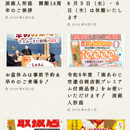
淡路人形座 開館14周
8 月 5 日（水）・ 6
※株式会社うずのくに南あわじの求人情報ページへ移動します
年のご挨拶
日（木）は休館いたし
ます
2026年8月8日
2026年8月5日
関連施設
通販サイトうずのくに
道の駅うずしお
うずの丘大鳴門橋記念館
お盆休みは事前予約＆
令和8年度 「南あわじ
早めのご来場を！
市連合商店街プレミア
ム付商品券」をお使い
2026年8月3日
いただけます！ 淡路
人形座
2026年8月1日