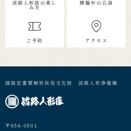
淡路人形座の楽し
開催中の公演
み方
ご予約
アクセス
国指定重要無形民俗文化財 淡路人形浄瑠璃
〒656-0501