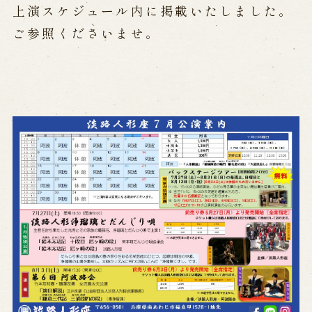
公演カレンダー
開催中の公演
上演スケジュール内に掲載いたしました。
近日開催の公演
ご参照くださいませ。
出張公演
出張公演
学校公演
海外旅行客向け特別公演「くにうみ」
歴史
淡路島と国生み神話
淡路人形浄瑠璃の歴史
淡路人形独自の演目
淡路人形の広がり
南あわじ市の伝統芸能
ご利用案内