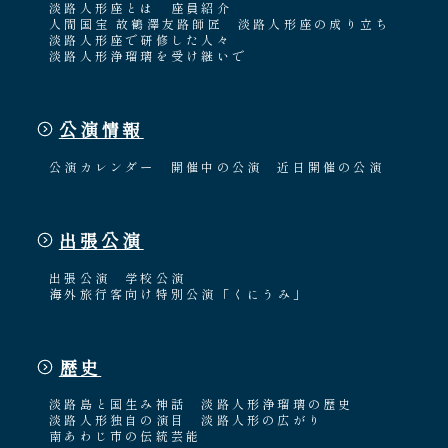
淡路人形座とは
座員紹介
人間国宝 故鶴澤友路師匠
淡路人形座の成り立ち
淡路人形座で研修した人々
淡路人形浄瑠璃を受け継いで
公演情報
公演カレンダー
開催中の公演
近日開催の公演
出張公演
出張公演
学校公演
海外旅行客向け特別公演「くにうみ」
歴史
淡路島と国生み神話
淡路人形浄瑠璃の歴史
淡路人形独自の演目
淡路人形の広がり
南あわじ市の伝統芸能