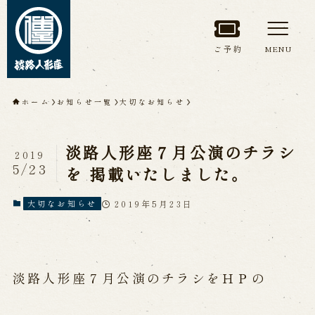
ご予約
MENU
トップページ
ホーム
お知らせ一覧
大切なお知らせ
淡路人形座について
淡路人形座７月公演のチラシ
2019
淡路人形座とは
座員紹介
5/23
を 掲載いたしました。
人間国宝 故鶴澤友路師匠
淡路人形座の成り立ち
2019年5月23日
大切なお知らせ
淡路人形座で研修した人々
淡路人形浄瑠璃を受け継いで
淡路人形座７月公演のチラシをＨＰの
公演情報