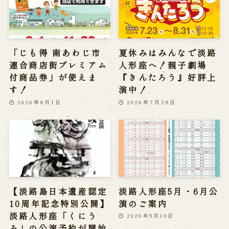
「じも得 南あわじ市
夏休みはみんなで淡路
連合商店街プレミアム
人形座へ！親子劇場
付商品券」が使えま
『きんたろう』好評上
す！
演中！
2026年8月1日
2026年7月28日
【淡路島日本遺産認定
淡路人形座5月・6月公
10周年記念特別公開】
演のご案内
淡路人形座「くにう
2026年5月30日
み」の公演予約が開始