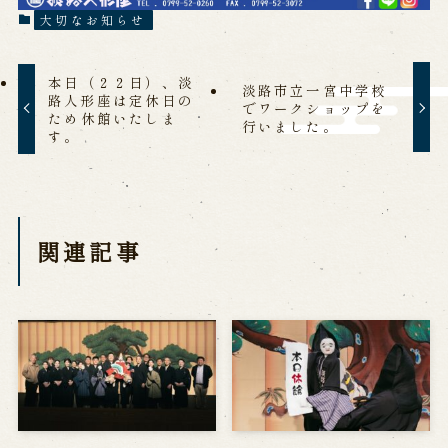
大切なお知らせ
営業日時・料金
アクセス
館内のご案内
本日（２２日）、淡
淡路市立一宮中学校
路人形座は定休日の
お問い合わせ
でワークショップを
ため休館いたしま
行いました。
す。
よくあるご質問
メールでお問い合わせ
お電話でお問い合わせ
関連記事
予約
WEB予約
メールフォームから予約
お電話で予約
求人情報