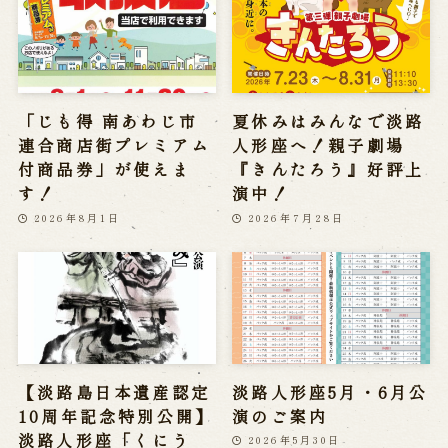
「じも得 南あわじ市
夏休みはみんなで淡路
連合商店街プレミアム
人形座へ！親子劇場
付商品券」が使えま
『きんたろう』好評上
す！
演中！
2026年8月1日
2026年7月28日
【淡路島日本遺産認定
淡路人形座5月・6月公
10周年記念特別公開】
演のご案内
淡路人形座「くにう
2026年5月30日