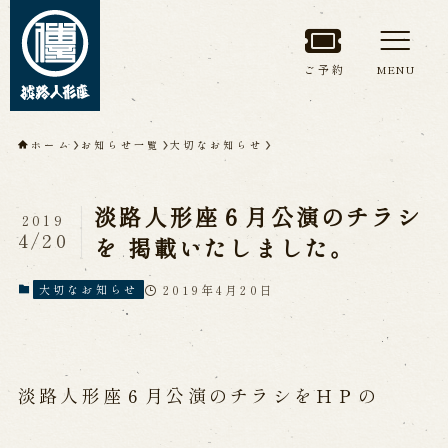
ご予約
MENU
トップページ
ホーム
お知らせ一覧
大切なお知らせ
淡路人形座について
淡路人形座６月公演のチラシ
2019
淡路人形座とは
座員紹介
4/20
を 掲載いたしました。
人間国宝 故鶴澤友路師匠
淡路人形座の成り立ち
2019年4月20日
大切なお知らせ
淡路人形座で研修した人々
淡路人形浄瑠璃を受け継いで
淡路人形座６月公演のチラシをＨＰの
公演情報