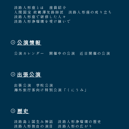
淡路人形座とは
座員紹介
人間国宝 故鶴澤友路師匠
淡路人形座の成り立ち
淡路人形座で研修した人々
淡路人形浄瑠璃を受け継いで
公演情報
公演カレンダー
開催中の公演
近日開催の公演
出張公演
出張公演
学校公演
海外旅行客向け特別公演「くにうみ」
歴史
淡路島と国生み神話
淡路人形浄瑠璃の歴史
淡路人形独自の演目
淡路人形の広がり