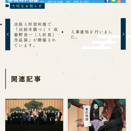
大切なお知らせ
営業日時・料金
アクセス
館内のご案内
淡路人形資料館で
「淡路木偶づくり 故
お問い合わせ
人事通知を行いまし
藤野良一〔人形良〕
た。
作品展」が開催され
ています。
よくあるご質問
メールでお問い合わせ
お電話でお問い合わせ
予約
関連記事
WEB予約
メールフォームから予約
お電話で予約
求人情報