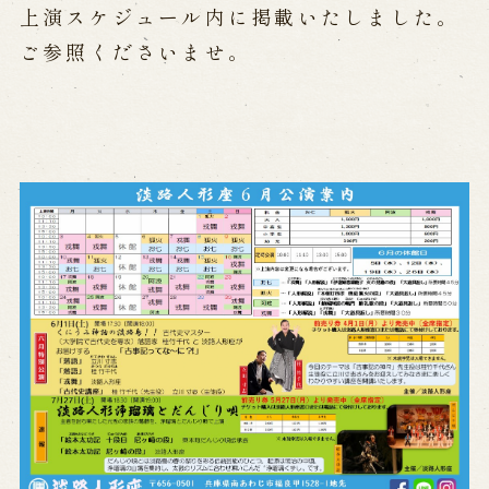
公演カレンダー
開催中の公演
上演スケジュール内に掲載いたしました。
近日開催の公演
ご参照くださいませ。
出張公演
出張公演
学校公演
海外旅行客向け特別公演「くにうみ」
歴史
淡路島と国生み神話
淡路人形浄瑠璃の歴史
淡路人形独自の演目
淡路人形の広がり
南あわじ市の伝統芸能
ご利用案内