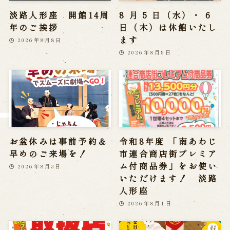
※株式会社うずのくに南あわじの求人情報ページへ移動します
淡路人形座 開館14周
8 月 5 日（水）・ 6
年のご挨拶
日（木）は休館いたし
ます
2026年8月8日
関連施設
2026年8月5日
通販サイトうずのくに
道の駅うずしお
うずの丘大鳴門橋記念館
お盆休みは事前予約＆
令和8年度 「南あわじ
早めのご来場を！
市連合商店街プレミア
ム付商品券」をお使い
2026年8月3日
いただけます！ 淡路
人形座
2026年8月1日