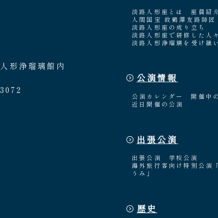
淡路人形座とは
座員紹
人間国宝 故鶴澤友路師匠
淡路人形座の成り立ち
淡路人形座で研修した人
淡路人形浄瑠璃を受け継
路人形浄瑠璃館内
公演情報
3072
公演カレンダー
開催中
近日開催の公演
出張公演
出張公演
学校公演
海外旅行客向け特別公演
うみ」
歴史