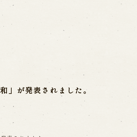
ご利用案内
営業日時・料金
アク
宝 故鶴澤友路師匠
で研修した人々
お問い合わせ
令和」が発表されました。
よくあるご質問
メー
お電話でお問い合わせ
日開催の公演
予約