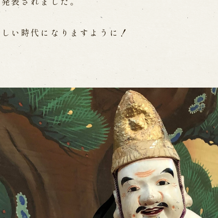
が発表されました。
WEB予約
メールフ
優しい時代になりますように！
け特別公演「くにうみ」
求人情報
※株式会社うずのくに南あわじ
璃の歴史
関連施設
がり
通販サイトうずのくに
道の駅うずしお
うずの丘大鳴門橋記念