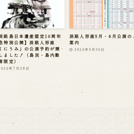
淡路島日本遺産認定10周年
淡路人形座5月・6月公演の
念特別公開】淡路人形座
案内
くにうみ」の公演予約が開
2026年5月30日
しました！（島民・島内勤
者限定）
2026年7月28日