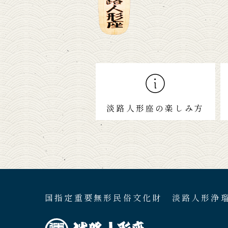
淡路人形座の楽しみ方
国指定重要無形民俗文化財 淡路人形浄