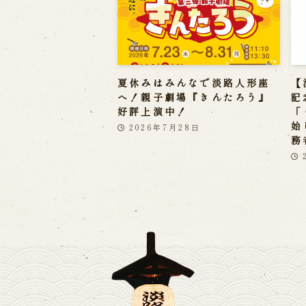
夏休みはみんなで淡路人形座
【
へ！親子劇場『きんたろう』
記
好評上演中！
「
始
2026年7月28日
務