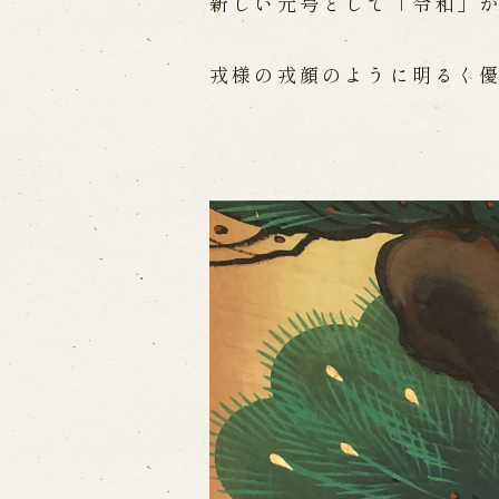
新しい元号として「令和」
出張公演
戎様の戎顔のように明るく
出張公演
学校公演
海外旅行客向
歴史
淡路島と国生み神話
淡路人形浄瑠
淡路人形独自の演目
淡路人形の広
南あわじ市の伝統芸能