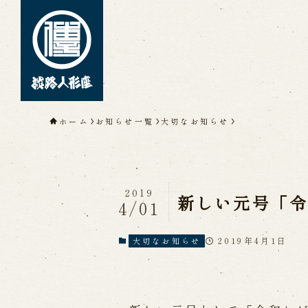
トップページ
ホーム
お知らせ一覧
大切なお知らせ
淡路人形座について
淡路人形座とは
座員紹介
人間国
淡路人形座の成り立ち
淡路人形座
淡路人形浄瑠璃を受け継いで
2019
新しい元号「
4/01
2019年4月1日
大切なお知らせ
公演情報
公演カレンダー
開催中の公演
近