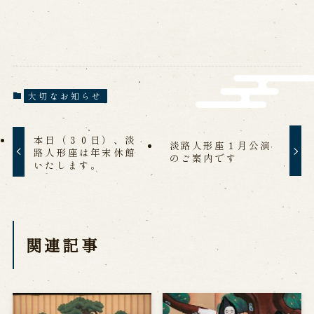
営業日時・料金
アクセス
館内のご案内
お問い合わせ
大切なお知らせ
よくあるご質問
メールでお問い合わせ
お電話でお問い合わせ
本日（３０日）、淡
淡路人形座１月公演
路人形座は年末休館
のご案内です
いたします。
予約
WEB予約
メールフォームから予約
お電話で予約
関連記事
求人情報