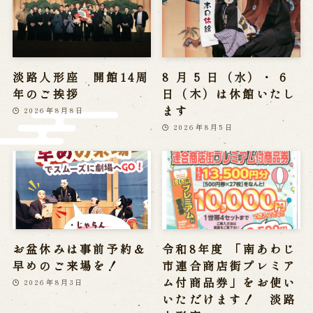
※株式会社うずのくに南あわじの求人情報ページへ移動します
関連施設
淡路人形座 開館14周
8 月 5 日（水）・ 6
年のご挨拶
日（木）は休館いたし
通販サイトうずのくに
ます
道の駅うずしお
2026年8月8日
うずの丘大鳴門橋記念館
2026年8月5日
お盆休みは事前予約＆
令和8年度 「南あわじ
早めのご来場を！
市連合商店街プレミア
ム付商品券」をお使い
2026年8月3日
いただけます！ 淡路