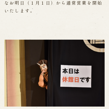
公演カレンダー
開催中の公演
なお明日（１月１日）から通常営業を開始
近日開催の公演
いたします。
出張公演
出張公演
学校公演
海外旅行客向け特別公演「くにうみ」
歴史
淡路島と国生み神話
淡路人形浄瑠璃の歴史
淡路人形独自の演目
淡路人形の広がり
南あわじ市の伝統芸能
ご利用案内