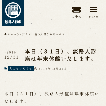
ご予約
MENU
トップページ
ホーム
お知らせ一覧
大切なお知らせ
淡路人形座について
本日（３１日）、淡路人形
2018
淡路人形座とは
座員紹介
12/31
座は年末休館いたします。
人間国宝 故鶴澤友路師匠
淡路人形座の成り立ち
2018年12月31日
大切なお知らせ
淡路人形座で研修した人々
淡路人形浄瑠璃を受け継いで
本日（３１日）、淡路人形座は年末休館い
公演情報
たします。