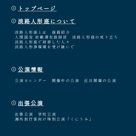
トップページ
淡路人形座について
淡路人形座とは
座員紹介
人間国宝 故鶴澤友路師匠
淡路人形座の成り立ち
淡路人形座で研修した人々
淡路人形浄瑠璃を受け継いで
公演情報
公演カレンダー
開催中の公演
近日開催の公演
出張公演
出張公演
学校公演
海外旅行客向け特別公演「くにうみ」