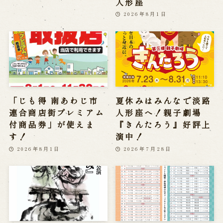
人形座
2026年8月1日
「じも得 南あわじ市
夏休みはみんなで淡路
連合商店街プレミアム
人形座へ！親子劇場
付商品券」が使えま
『きんたろう』好評上
す！
演中！
2026年8月1日
2026年7月28日