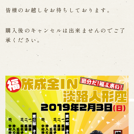
営業日時・料金
アクセス
館内のご案内
皆様のお越しをお待ちしております。
購入後のキャンセルは出来ませんのでご了
お問い合わせ
承ください。
よくあるご質問
メールでお問い合わせ
お電話でお問い合わせ
予約
WEB予約
メールフォームから予約
お電話で予約
求人情報