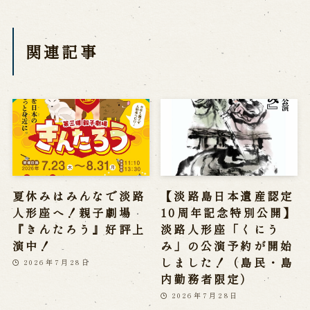
関連記事
夏休みはみんなで淡路
【淡路島日本遺産認定
人形座へ！親子劇場
10周年記念特別公開】
『きんたろう』好評上
淡路人形座「くにう
演中！
み」の公演予約が開始
しました！（島民・島
2026年7月28日
内勤務者限定）
2026年7月28日