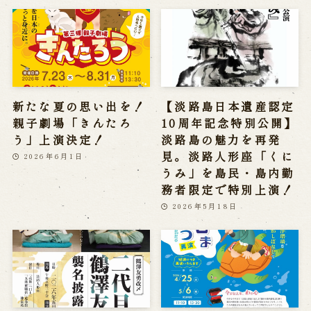
新たな夏の思い出を！
【淡路島日本遺産認定
親子劇場「きんたろ
10周年記念特別公開】
う」上演決定！
淡路島の魅力を再発
見。淡路人形座「くに
2026年6月1日
うみ」を島民・島内勤
務者限定で特別上演！
2026年5月18日