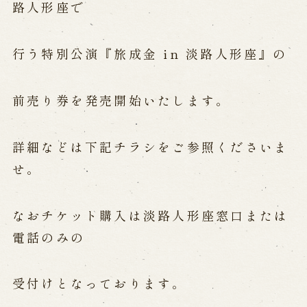
公演カレンダー
開催中の公演
路人形座で
近日開催の公演
行う特別公演『旅成金 in 淡路人形座』の
出張公演
前売り券を発売開始いたします。
出張公演
学校公演
海外旅行客向け特別公演「くにうみ」
詳細などは下記チラシをご参照くださいま
せ。
歴史
淡路島と国生み神話
なおチケット購入は淡路人形座窓口または
淡路人形浄瑠璃の歴史
電話のみの
淡路人形独自の演目
淡路人形の広がり
南あわじ市の伝統芸能
受付けとなっております。
ご利用案内