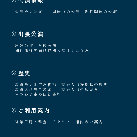
公演情報
公演カレンダー
開催中の公演
近日開催の公演
出張公演
出張公演
学校公演
海外旅行客向け特別公演「くにうみ」
歴史
淡路島と国生み神話
淡路人形浄瑠璃の歴史
淡路人形独自の演目
淡路人形の広がり
南あわじ市の伝統芸能
ご利用案内
営業日時・料金
アクセス
館内のご案内