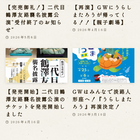
【完売御礼！】二代目
【再演】ＧＷにうらし
鶴澤友路襲名披露公
またろうが帰ってく
演“受付終了のお知ら
る！！【親子劇場】
せ”
2026年4月16日
2026年5月8日
【発売開始】二代目鶴
GWはみんなで淡路人
澤友路襲名披露公演の
形座へ！『うらしまた
チケットを発売開始し
ろう』再演決定！
ました
2026年3月10日
2026年4月16日