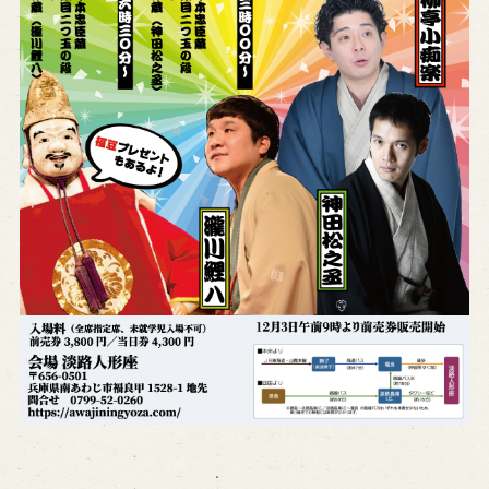
※株式会社うずのくに南あわじの求人情報ページへ移動します
関連施設
通販サイトうずのくに
道の駅うずしお
うずの丘大鳴門橋記念館