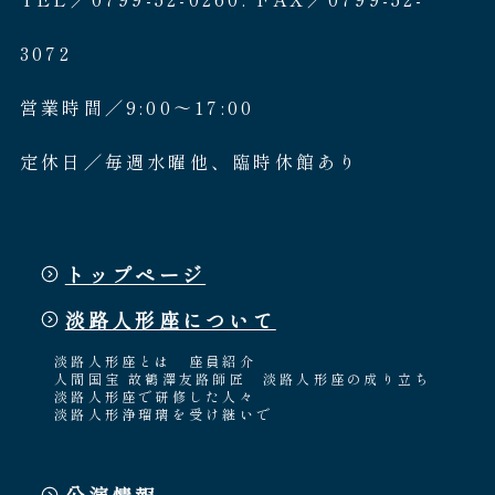
3072
営業時間／9:00〜17:00
定休日／毎週水曜他、臨時休館あり
トップページ
淡路人形座について
淡路人形座とは
座員紹介
人間国宝 故鶴澤友路師匠
淡路人形座の成り立ち
淡路人形座で研修した人々
淡路人形浄瑠璃を受け継いで