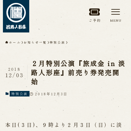
ご予約
MENU
トップページ
ホーム
お知らせ一覧
特別公演
淡路人形座について
２月特別公演『旅成金 in 淡
淡路人形座とは
座員紹介
2018
路人形座』前売り券発売開
12/03
人間国宝 故鶴澤友路師匠
始
淡路人形座の成り立ち
淡路人形座で研修した人々
淡路人形浄瑠璃を受け継いで
2018年12月3日
特別公演
公演情報
本日(３日)、９時より２月３日（日）に淡