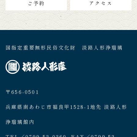
ご予約
アクセス
国指定重要無形民俗文化財 淡路人形浄瑠璃
〒656-0501
兵庫県南あわじ市福良甲1528-1地先 淡路人形
浄瑠璃館内
TEL／0799-52-0260. FAX／0799-52-