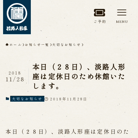
ご予約
MENU
トップページ
ホーム
お知らせ一覧
大切なお知らせ
淡路人形座について
本日（２８日）、淡路人形
淡路人形座とは
座員紹介
2018
座は定休日のため休館いた
11/28
人間国宝 故鶴澤友路師匠
します。
淡路人形座の成り立ち
淡路人形座で研修した人々
淡路人形浄瑠璃を受け継いで
2018年11月28日
大切なお知らせ
公演情報
本日（２８日）、淡路人形座は定休日のた