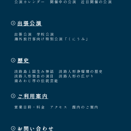
公演カレンダー
開催中の公演
近日開催の公演
出張公演
出張公演
学校公演
海外旅行客向け特別公演「くにうみ」
歴史
淡路島と国生み神話
淡路人形浄瑠璃の歴史
淡路人形独自の演目
淡路人形の広がり
南あわじ市の伝統芸能
ご利用案内
営業日時・料金
アクセス
館内のご案内
お問い合わせ