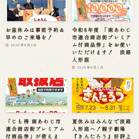
お盆休みは事前予約＆
令和8年度 「南あわじ
早めのご来場を！
市連合商店街プレミア
ム付商品券」をお使い
2026年8月3日
いただけます！ 淡路
人形座
2026年8月1日
「じも得 南あわじ市
夏休みはみんなで淡路
連合商店街プレミアム
人形座へ！親子劇場
付商品券」が使えま
『きんたろう』好評上