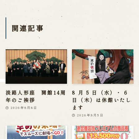
※株式会社うずのくに南あわじの求人情報ページへ移動します
関連記事
関連施設
通販サイトうずのくに
道の駅うずしお
うずの丘大鳴門橋記念館
淡路人形座 開館14周
8 月 5 日（水）・ 6
年のご挨拶
日（木）は休館いたし
ます
2026年8月8日
2026年8月5日