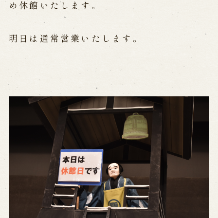
公演カレンダー
開催中の公演
め休館いたします。
近日開催の公演
明日は通常営業いたします。
出張公演
出張公演
学校公演
海外旅行客向け特別公演「くにうみ」
歴史
淡路島と国生み神話
淡路人形浄瑠璃の歴史
淡路人形独自の演目
淡路人形の広がり
南あわじ市の伝統芸能
ご利用案内