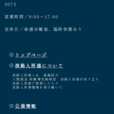
3072
営業時間／9:00〜17:00
定休日／毎週水曜他、臨時休館あり
トップページ
淡路人形座について
淡路人形座とは
座員紹介
人間国宝 故鶴澤友路師匠
淡路人形座の成り立ち
淡路人形座で研修した人々
淡路人形浄瑠璃を受け継いで
公演情報