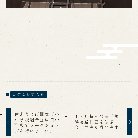
営業日時・料金
アクセス
館内のご案内
お問い合わせ
よくあるご質問
メールでお問い合わせ
お電話でお問い合わせ
予約
大切なお知らせ
WEB予約
メールフォームから予約
お電話で予約
南あわじ市洲本市小
１２月特別公演『鶴
中学校組合立広田中
澤友路師匠を偲ぶ
学校でワークショッ
会』前売り券発売中
求人情報
プを行いました。