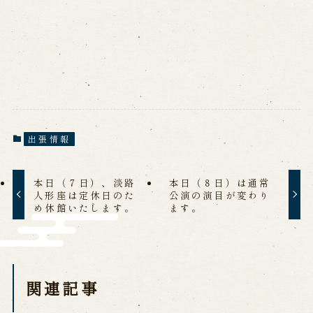
※株式会社うずのくに南あわじの求人情報ページへ移動します
関連施設
通販サイトうずのくに
道の駅うずしお
うずの丘大鳴門橋記念館
出張情報
本日（７日）、淡路
本日（８日）は通常
人形座は定休日のた
公演の演目が変わり
め休館いたします。
ます。
関連記事