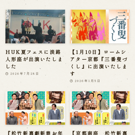
HUK夏フェスに淡路
【1月10日】ロームシ
人形座が出演いたしま
アター京都『三番叟づ
した
くし』に出演いたしま
す
2026年7月28日
2026年1月5日
『松竹新喜劇新春お年
【京都南座 松竹新喜