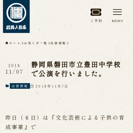
ご予約
MENU
トップページ
ホーム
お知らせ一覧
出張情報
淡路人形座について
静岡県磐田市立豊田中学校
2018
淡路人形座とは
座員紹介
11/07
で公演を行いました。
人間国宝 故鶴澤友路師匠
淡路人形座の成り立ち
2018年11月7日
出張情報
淡路人形座で研修した人々
淡路人形浄瑠璃を受け継いで
昨日（６日）は『文化芸術による子供の育
公演情報
成事業』で