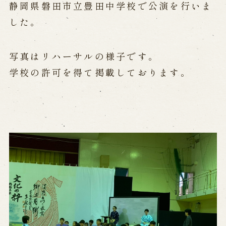
公演カレンダー
開催中の公演
静岡県磐田市立豊田中学校で公演を行いま
近日開催の公演
した。
出張公演
写真はリハーサルの様子です。
学校の許可を得て掲載しております。
出張公演
学校公演
海外旅行客向け特別公演「くにうみ」
歴史
淡路島と国生み神話
淡路人形浄瑠璃の歴史
淡路人形独自の演目
淡路人形の広がり
南あわじ市の伝統芸能
ご利用案内