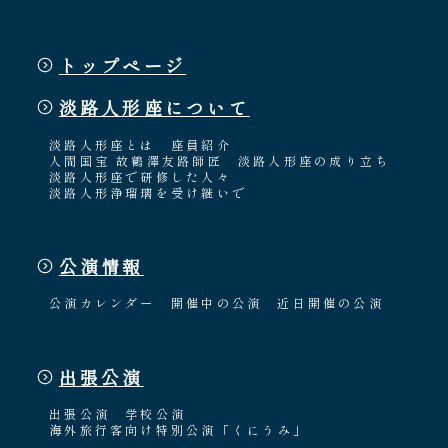
トップページ
淡路人形座について
淡路人形座とは
座員紹介
人間国宝 故鶴澤友路師匠
淡路人形座の成り立ち
淡路人形座で研修した人々
淡路人形浄瑠璃を受け継いで
公演情報
公演カレンダー
開催中の公演
近日開催の公演
出張公演
出張公演
学校公演
海外旅行客向け特別公演「くにうみ」