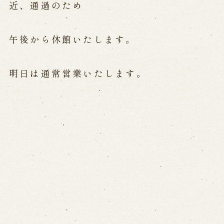
公演カレンダー
開催中の公演
近、通過のため
近日開催の公演
午後から休館いたします。
出張公演
明日は通常営業いたします。
出張公演
学校公演
海外旅行客向け特別公演「くにうみ」
歴史
淡路島と国生み神話
淡路人形浄瑠璃の歴史
淡路人形独自の演目
淡路人形の広がり
南あわじ市の伝統芸能
ご利用案内