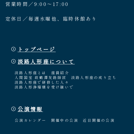
営業時間／9:00〜17:00
定休日／毎週水曜他、臨時休館あり
トップページ
淡路人形座について
淡路人形座とは
座員紹介
人間国宝 故鶴澤友路師匠
淡路人形座の成り立ち
淡路人形座で研修した人々
淡路人形浄瑠璃を受け継いで
公演情報
公演カレンダー
開催中の公演
近日開催の公演