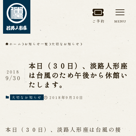
ご予約
MENU
トップページ
ホーム
お知らせ一覧
大切なお知らせ
淡路人形座について
本日（３０日）、淡路人形座
淡路人形座とは
座員紹介
2018
は台風のため午後から休館い
9/30
人間国宝 故鶴澤友路師匠
たします。
淡路人形座の成り立ち
淡路人形座で研修した人々
淡路人形浄瑠璃を受け継いで
2018年9月30日
大切なお知らせ
公演情報
本日（３０日）、淡路人形座は台風の接