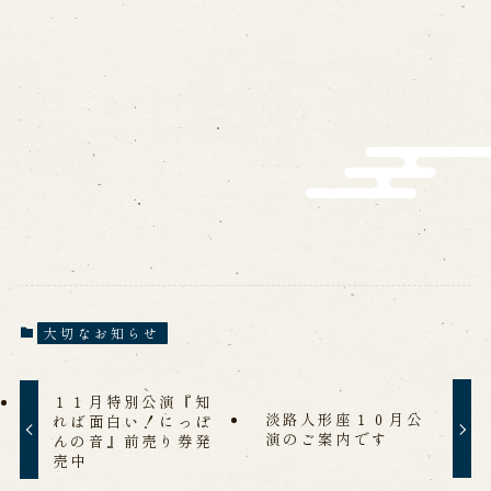
営業日時・料金
アクセス
館内のご案内
お問い合わせ
よくあるご質問
メールでお問い合わせ
お電話でお問い合わせ
予約
大切なお知らせ
WEB予約
メールフォームから予約
お電話で予約
１１月特別公演『知
淡路人形座１０月公
れば面白い！にっぽ
演のご案内です
んの音』前売り券発
求人情報
売中