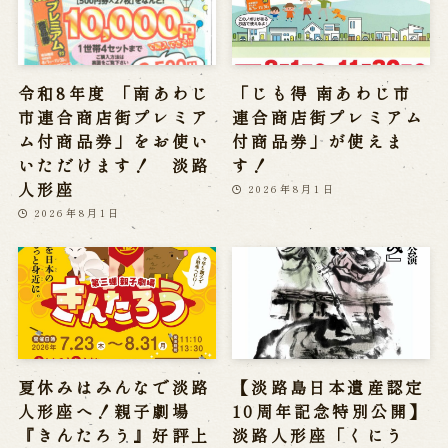
令和8年度 「南あわじ
「じも得 南あわじ市
市連合商店街プレミア
連合商店街プレミアム
ム付商品券」をお使い
付商品券」が使えま
いただけます！ 淡路
す！
人形座
2026年8月1日
2026年8月1日
夏休みはみんなで淡路
【淡路島日本遺産認定
人形座へ！親子劇場
10周年記念特別公開】
『きんたろう』好評上
淡路人形座「くにう