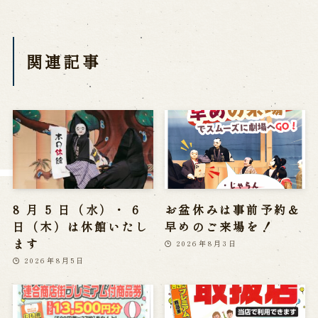
※株式会社うずのくに南あわじの求人情報ページへ移動します
関連記事
関連施設
通販サイトうずのくに
道の駅うずしお
うずの丘大鳴門橋記念館
8 月 5 日（水）・ 6
お盆休みは事前予約＆
日（木）は休館いたし
早めのご来場を！
ます
2026年8月3日
2026年8月5日