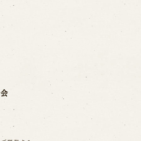
ご利用案内
営業日時・料金
アク
宝 故鶴澤友路師匠
で研修した人々
お問い合わせ
路会
よくあるご質問
メー
お電話でお問い合わせ
日開催の公演
予約