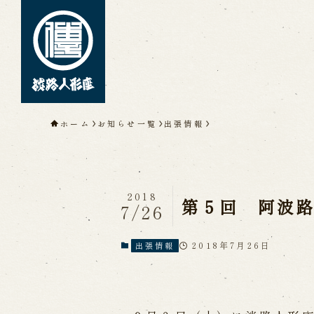
トップページ
ホーム
お知らせ一覧
出張情報
淡路人形座について
淡路人形座とは
座員紹介
人間国
淡路人形座の成り立ち
淡路人形座
淡路人形浄瑠璃を受け継いで
2018
第５回 阿波
7/26
2018年7月26日
出張情報
公演情報
公演カレンダー
開催中の公演
近