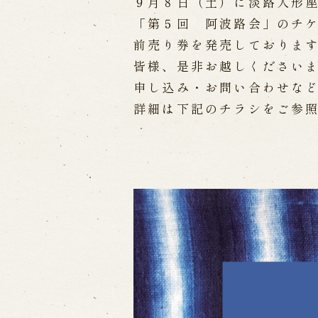
９月８日（土）に淡路人形
「第５回 阿波路会」のチ
出張公演
前売り券を発売しておりま
皆様、是非お越しください
出張公演
学校公演
海外旅行客向
申し込み・お問い合わせな
詳細は下記のチラシをご参
歴史
淡路島と国生み神話
淡路人形浄瑠
淡路人形独自の演目
淡路人形の広
南あわじ市の伝統芸能