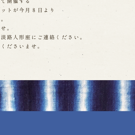
座で開催する
WEB予約
メールフ
ケットが今月８日より
す。
ませ。
け特別公演「くにうみ」
求人情報
ど淡路人形座にご連絡ください。
※株式会社うずのくに南あわじ
照くださいませ。
璃の歴史
関連施設
がり
通販サイトうずのくに
道の駅うずしお
うずの丘大鳴門橋記念