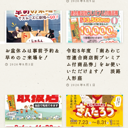
2026年8月5日
※株式会社うずのくに南あわじの求人情報ページへ移動します
関連施設
通販サイトうずのくに
道の駅うずしお
お盆休みは事前予約＆
令和8年度 「南あわじ
うずの丘大鳴門橋記念館
早めのご来場を！
市連合商店街プレミア
ム付商品券」をお使い
2026年8月3日
いただけます！ 淡路
人形座
2026年8月1日