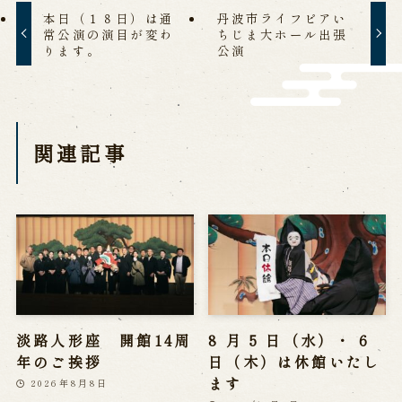
本日（１８日）は通
丹波市ライフピアい
営業日時・料金
アクセス
館内のご案内
常公演の演目が変わ
ちじま大ホール出張
ります。
公演
お問い合わせ
よくあるご質問
メールでお問い合わせ
関連記事
お電話でお問い合わせ
予約
WEB予約
メールフォームから予約
お電話で予約
淡路人形座 開館14周
8 月 5 日（水）・ 6
年のご挨拶
日（木）は休館いたし
求人情報
ます
2026年8月8日