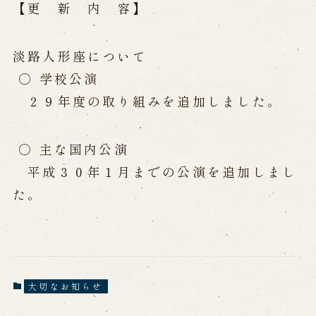
公演カレンダー
開催中の公演
【更 新 内 容】
近日開催の公演
淡路人形座について
出張公演
○ 学校公演
２９年度の取り組みを追加しました。
出張公演
学校公演
海外旅行客向け特別公演「くにうみ」
○ 主な国内公演
平成３０年１月までの公演を追加しまし
歴史
た。
淡路島と国生み神話
淡路人形浄瑠璃の歴史
淡路人形独自の演目
淡路人形の広がり
南あわじ市の伝統芸能
大切なお知らせ
ご利用案内