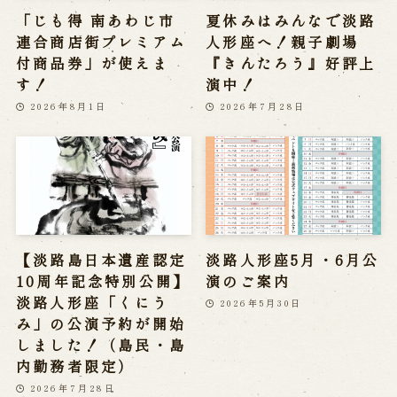
「じも得 南あわじ市
夏休みはみんなで淡路
連合商店街プレミアム
人形座へ！親子劇場
付商品券」が使えま
『きんたろう』好評上
す！
演中！
2026年8月1日
2026年7月28日
【淡路島日本遺産認定
淡路人形座5月・6月公
10周年記念特別公開】
演のご案内
淡路人形座「くにう
2026年5月30日
み」の公演予約が開始
しました！（島民・島
内勤務者限定）
2026年7月28日