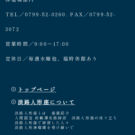
TEL／0799-52-0260. FAX／0799-52-
3072
営業時間／9:00〜17:00
定休日／毎週水曜他、臨時休館あり
トップページ
淡路人形座について
淡路人形座とは
座員紹介
人間国宝 故鶴澤友路師匠
淡路人形座の成り立ち
淡路人形座で研修した人々
淡路人形浄瑠璃を受け継いで