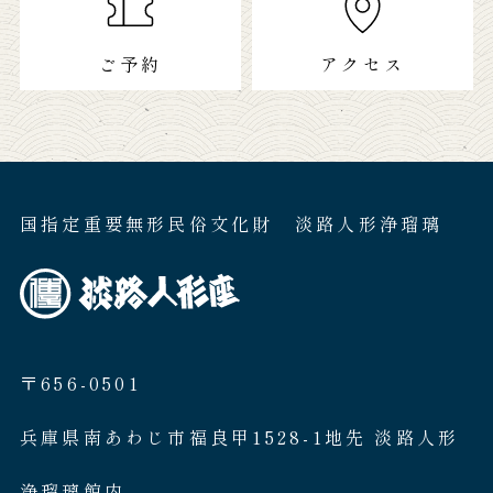
ご予約
アクセス
国指定重要無形民俗文化財 淡路人形浄瑠璃
〒656-0501
兵庫県南あわじ市福良甲1528-1地先 淡路人形
浄瑠璃館内