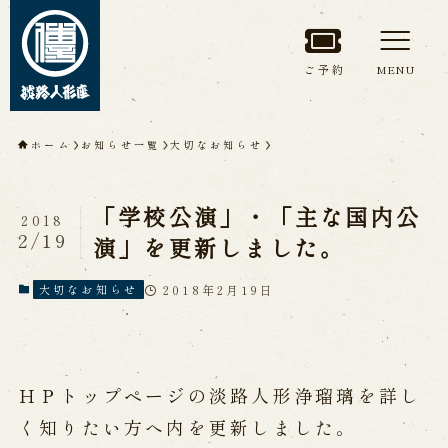
ご予約
MENU
トップページ
ホーム
お知らせ一覧
大切なお知らせ
淡路人形座について
「学校公演」・「主な国内公
2018
淡路人形座とは
座員紹介
2/19
演」を更新しました。
人間国宝 故鶴澤友路師匠
淡路人形座の成り立ち
2018年2月19日
大切なお知らせ
淡路人形座で研修した人々
淡路人形浄瑠璃を受け継いで
ＨＰトップページの淡路人形浄瑠璃を詳し
公演情報
く知りたい方へ内を更新しました。