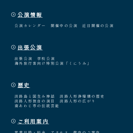
公演情報
公演カレンダー
開催中の公演
近日開催の公演
出張公演
出張公演
学校公演
海外旅行客向け特別公演「くにうみ」
歴史
淡路島と国生み神話
淡路人形浄瑠璃の歴史
淡路人形独自の演目
淡路人形の広がり
南あわじ市の伝統芸能
ご利用案内
営業日時・料金
アクセス
館内のご案内