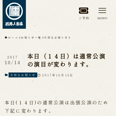
ご予約
MENU
トップページ
ホーム
お知らせ一覧
大切なお知らせ
淡路人形座について
本日（１４日）は通常公演
2017
淡路人形座とは
座員紹介
10/14
の演目が変わります。
人間国宝 故鶴澤友路師匠
淡路人形座の成り立ち
2017年10月14日
大切なお知らせ
淡路人形座で研修した人々
淡路人形浄瑠璃を受け継いで
本日(１４日)の通常公演は出張公演のため
公演情報
下記に変わります。