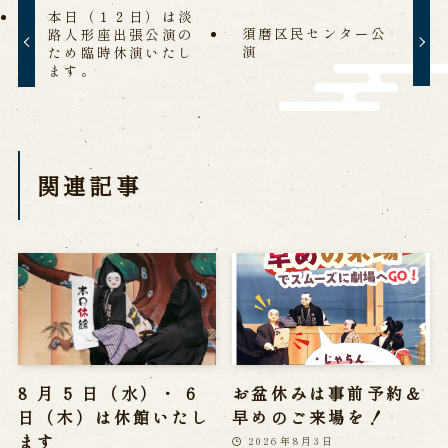
本日（１２日）は淡
営業日時・料金
アクセス
館内のご案内
須磨区民センター公
路人形座出張公演の
演
ため臨時休演いたし
ます。
お問い合わせ
よくあるご質問
メールでお問い合わせ
お電話でお問い合わせ
関連記事
予約
WEB予約
メールフォームから予約
お電話で予約
8 月 5 日（水）・ 6
お盆休みは事前予約＆
日（木）は休館いたし
早めのご来場を！
求人情報
ます
2026年8月3日