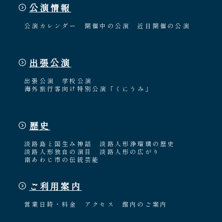
公演情報
公演カレンダー
開催中の公演
近日開催の公演
出張公演
出張公演
学校公演
海外旅行客向け特別公演「くにうみ」
歴史
淡路島と国生み神話
淡路人形浄瑠璃の歴史
淡路人形独自の演目
淡路人形の広がり
南あわじ市の伝統芸能
ご利用案内
営業日時・料金
アクセス
館内のご案内