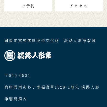
ご予約
アクセス
国指定重要無形民俗文化財 淡路人形浄瑠璃
〒656-0501
兵庫県南あわじ市福良甲1528-1地先 淡路人形
浄瑠璃館内