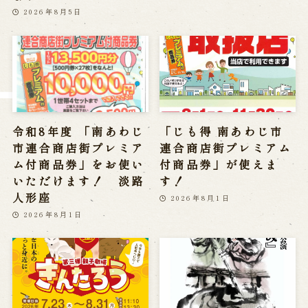
※株式会社うずのくに南あわじの求人情報ページへ移動します
2026年8月5日
関連施設
通販サイトうずのくに
道の駅うずしお
うずの丘大鳴門橋記念館
令和8年度 「南あわじ
「じも得 南あわじ市
市連合商店街プレミア
連合商店街プレミアム
ム付商品券」をお使い
付商品券」が使えま
いただけます！ 淡路
す！
人形座
2026年8月1日
2026年8月1日