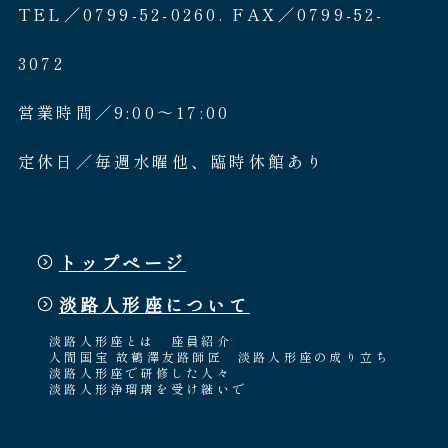
TEL／0799-52-0260. FAX／0799-52-
3072
営業時間／9:00〜17:00
定休日／毎週水曜他、臨時休館あり
トップページ
淡路人形座について
淡路人形座とは
座員紹介
人間国宝 故鶴澤友路師匠
淡路人形座の成り立ち
淡路人形座で研修した人々
淡路人形浄瑠璃を受け継いで