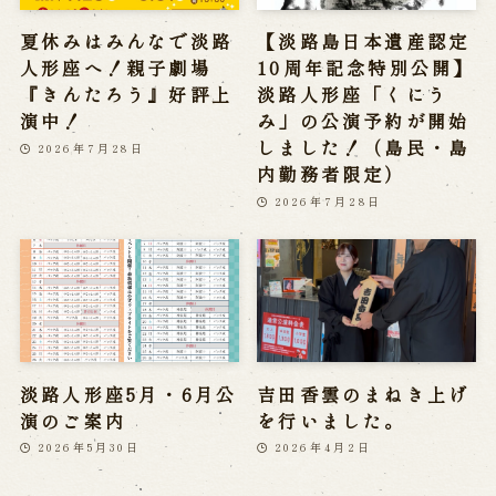
夏休みはみんなで淡路
【淡路島日本遺産認定
人形座へ！親子劇場
10周年記念特別公開】
『きんたろう』好評上
淡路人形座「くにう
演中！
み」の公演予約が開始
しました！（島民・島
2026年7月28日
内勤務者限定）
2026年7月28日
淡路人形座5月・6月公
吉田香雲のまねき上げ
演のご案内
を行いました。
2026年5月30日
2026年4月2日