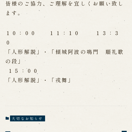
公演カレンダー
開催中の公演
皆様のご協力、ご理解を宜しくお願い致し
近日開催の公演
ます。
出張公演
１０：００ １１：１０ １３：３
０
出張公演
学校公演
「人形解説」・「傾城阿波の鳴門 順礼歌
海外旅行客向け特別公演「くにうみ」
の段」
１５：００
歴史
「人形解説」・「戎舞」
淡路島と国生み神話
淡路人形浄瑠璃の歴史
淡路人形独自の演目
淡路人形の広がり
南あわじ市の伝統芸能
大切なお知らせ
ご利用案内