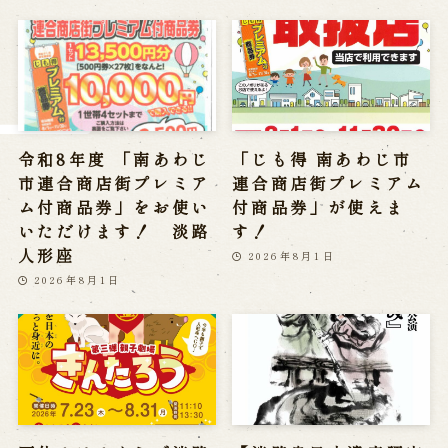
※株式会社うずのくに南あわじの求人情報ページへ移動します
関連施設
通販サイトうずのくに
令和8年度 「南あわじ
「じも得 南あわじ市
道の駅うずしお
うずの丘大鳴門橋記念館
市連合商店街プレミア
連合商店街プレミアム
ム付商品券」をお使い
付商品券」が使えま
いただけます！ 淡路
す！
人形座
2026年8月1日
2026年8月1日