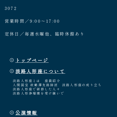
3072
営業時間／9:00〜17:00
定休日／毎週水曜他、臨時休館あり
トップページ
淡路人形座について
淡路人形座とは
座員紹介
人間国宝 故鶴澤友路師匠
淡路人形座の成り立ち
淡路人形座で研修した人々
淡路人形浄瑠璃を受け継いで
公演情報