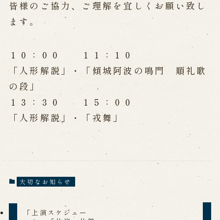
公演カレンダー
開催中の公演
皆様のご協力、ご理解を宜しくお願い致し
近日開催の公演
ます。
出張公演
１０：００ １１：１０
「人形解説」・「傾城阿波の鳴門 順礼歌
出張公演
学校公演
の段」
海外旅行客向け特別公演「くにうみ」
１３：３０ １５：００
「人形解説」・「戎舞」
歴史
淡路島と国生み神話
淡路人形浄瑠璃の歴史
淡路人形独自の演目
淡路人形の広がり
南あわじ市の伝統芸能
大切なお知らせ
ご利用案内
「上演スケジュー