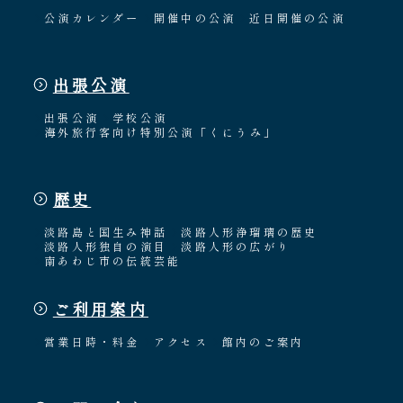
公演カレンダー
開催中の公演
近日開催の公演
出張公演
出張公演
学校公演
海外旅行客向け特別公演「くにうみ」
歴史
淡路島と国生み神話
淡路人形浄瑠璃の歴史
淡路人形独自の演目
淡路人形の広がり
南あわじ市の伝統芸能
ご利用案内
営業日時・料金
アクセス
館内のご案内