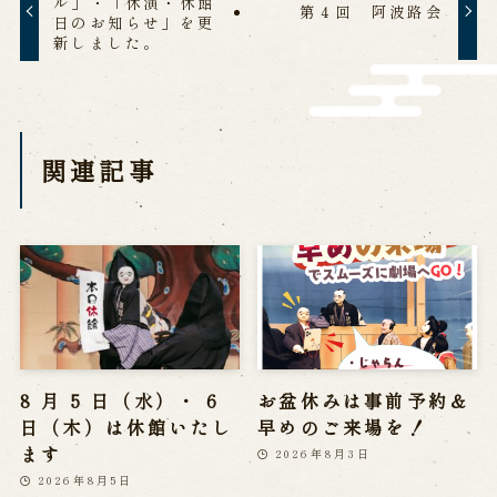
ル」・「休演・休館
第４回 阿波路会
日のお知らせ」を更
営業日時・料金
アクセス
館内のご案内
新しました。
お問い合わせ
関連記事
よくあるご質問
メールでお問い合わせ
お電話でお問い合わせ
予約
WEB予約
メールフォームから予約
お電話で予約
8 月 5 日（水）・ 6
お盆休みは事前予約＆
日（木）は休館いたし
早めのご来場を！
ます
2026年8月3日
求人情報
2026年8月5日