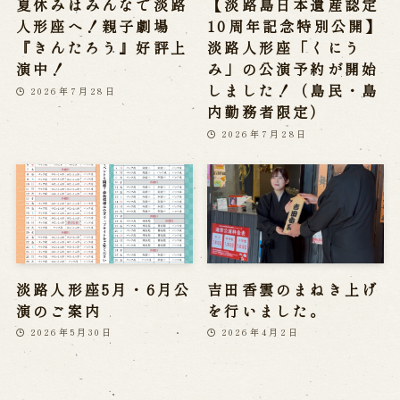
夏休みはみんなで淡路
【淡路島日本遺産認定
人形座へ！親子劇場
10周年記念特別公開】
『きんたろう』好評上
淡路人形座「くにう
演中！
み」の公演予約が開始
しました！（島民・島
2026年7月28日
内勤務者限定）
2026年7月28日
淡路人形座5月・6月公
吉田香雲のまねき上げ
演のご案内
を行いました。
2026年5月30日
2026年4月2日