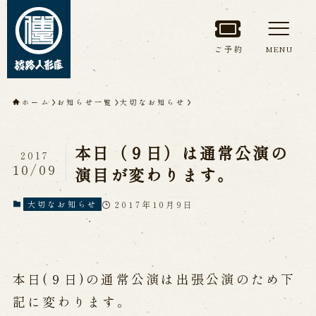
ご予約
MENU
トップページ
ホーム
お知らせ一覧
大切なお知らせ
淡路人形座について
本日（９日）は通常公演の
2017
淡路人形座とは
座員紹介
10/09
演目が変わります。
人間国宝 故鶴澤友路師匠
淡路人形座の成り立ち
2017年10月9日
大切なお知らせ
淡路人形座で研修した人々
淡路人形浄瑠璃を受け継いで
本日(９日)の通常公演は出張公演のため下
公演情報
記に変わります。