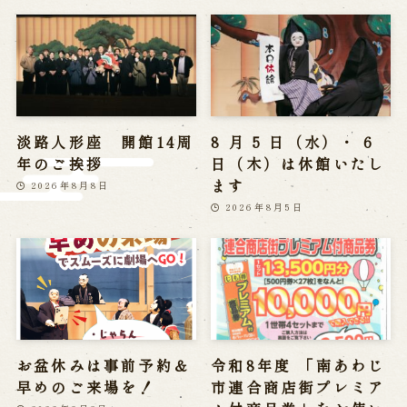
※株式会社うずのくに南あわじの求人情報ページへ移動します
関連施設
通販サイトうずのくに
淡路人形座 開館14周
8 月 5 日（水）・ 6
道の駅うずしお
年のご挨拶
日（木）は休館いたし
うずの丘大鳴門橋記念館
ます
2026年8月8日
2026年8月5日
お盆休みは事前予約＆
令和8年度 「南あわじ
早めのご来場を！
市連合商店街プレミア