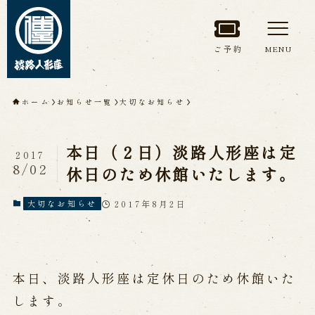
ご予約
MENU
トップページ
ホーム
お知らせ一覧
大切なお知らせ
淡路人形座について
本日（２日）淡路人形座は定
2017
淡路人形座とは
座員紹介
8/02
休日のため休館いたします。
人間国宝 故鶴澤友路師匠
淡路人形座の成り立ち
2017年8月2日
大切なお知らせ
淡路人形座で研修した人々
淡路人形浄瑠璃を受け継いで
本日、淡路人形座は定休日のため休館いた
公演情報
します。