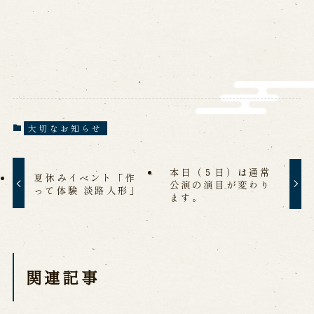
営業日時・料金
アクセス
館内のご案内
お問い合わせ
よくあるご質問
メールでお問い合わせ
お電話でお問い合わせ
大切なお知らせ
本日（５日）は通常
夏休みイベント「作
予約
公演の演目が変わり
って体験 淡路人形」
ます。
WEB予約
メールフォームから予約
お電話で予約
関連記事
求人情報