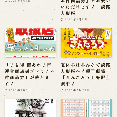
ム付商品券」をお使い
2026年8月3日
いただけます！ 淡路
人形座
2026年8月1日
「じも得 南あわじ市
夏休みはみんなで淡路
連合商店街プレミアム
人形座へ！親子劇場
付商品券」が使えま
『きんたろう』好評上
す！
演中！
2026年8月1日
2026年7月28日