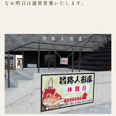
公演カレンダー
開催中の公演
なお明日は通常営業いたします。
近日開催の公演
出張公演
出張公演
学校公演
海外旅行客向け特別公演「くにうみ」
歴史
淡路島と国生み神話
淡路人形浄瑠璃の歴史
淡路人形独自の演目
淡路人形の広がり
南あわじ市の伝統芸能
ご利用案内