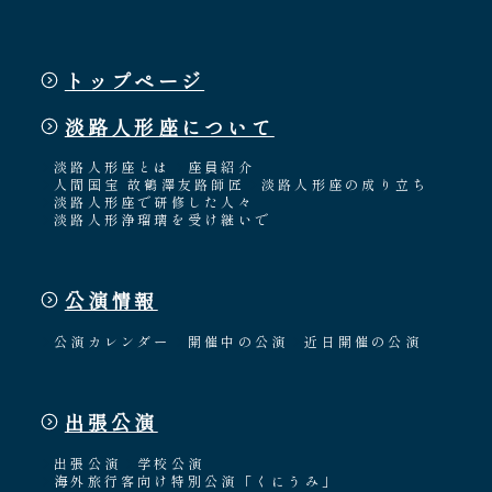
トップページ
淡路人形座について
淡路人形座とは
座員紹介
人間国宝 故鶴澤友路師匠
淡路人形座の成り立ち
淡路人形座で研修した人々
淡路人形浄瑠璃を受け継いで
公演情報
公演カレンダー
開催中の公演
近日開催の公演
出張公演
出張公演
学校公演
海外旅行客向け特別公演「くにうみ」