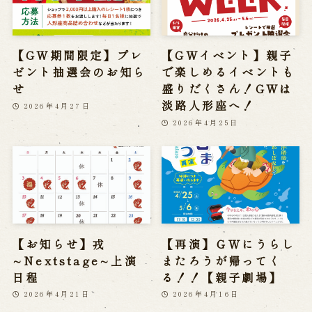
【GW期間限定】プレ
【GWイベント】親子
ゼント抽選会のお知ら
で楽しめるイベントも
せ
盛りだくさん！GWは
淡路人形座へ！
2026年4月27日
2026年4月25日
【お知らせ】戎
【再演】ＧＷにうらし
∼Nextstage∼上演
またろうが帰ってく
日程
る！！【親子劇場】
2026年4月21日
2026年4月16日