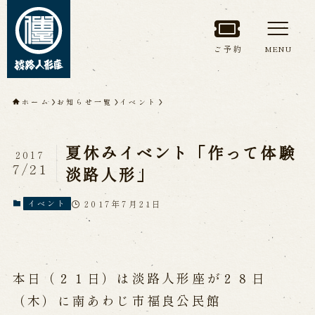
ご予約
MENU
トップページ
ホーム
お知らせ一覧
イベント
淡路人形座について
夏休みイベント「作って体験
2017
淡路人形座とは
座員紹介
7/21
淡路人形」
人間国宝 故鶴澤友路師匠
淡路人形座の成り立ち
2017年7月21日
イベント
淡路人形座で研修した人々
淡路人形浄瑠璃を受け継いで
本日（２１日）は淡路人形座が２８日
公演情報
（木）に南あわじ市福良公民館