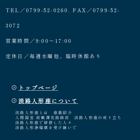
TEL／0799-52-0260. FAX／0799-52-
3072
営業時間／9:00〜17:00
定休日／毎週水曜他、臨時休館あり
トップページ
淡路人形座について
淡路人形座とは
座員紹介
人間国宝 故鶴澤友路師匠
淡路人形座の成り立ち
淡路人形座で研修した人々
淡路人形浄瑠璃を受け継いで