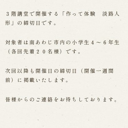
公演カレンダー
開催中の公演
近日開催の公演
３階講堂で開催する「作って体験 淡路人
形」の締切日です。
出張公演
対象者は南あわじ市内の小学生４～６年生
出張公演
学校公演
海外旅行客向け特別公演「くにうみ」
（各回先着２０名様）です。
次回以降も開催日の締切日（開催一週間
歴史
前）に掲載いたします。
淡路島と国生み神話
淡路人形浄瑠璃の歴史
皆様からのご連絡をお待ちしております。
淡路人形独自の演目
淡路人形の広がり
南あわじ市の伝統芸能
ご利用案内