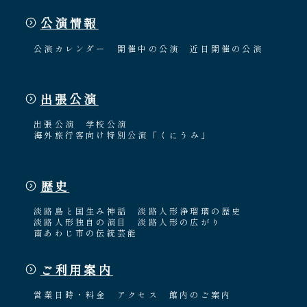
公演情報
公演カレンダー
開催中の公演
近日開催の公演
出張公演
出張公演
学校公演
海外旅行客向け特別公演「くにうみ」
歴史
淡路島と国生み神話
淡路人形浄瑠璃の歴史
淡路人形独自の演目
淡路人形の広がり
南あわじ市の伝統芸能
ご利用案内
営業日時・料金
アクセス
館内のご案内