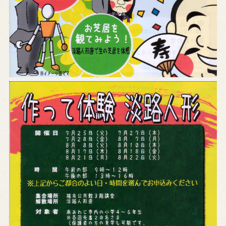
※株式会社うずのくに南あわじの求人情報ページへ移動します
関連施設
通販サイトうずのくに
道の駅うずしお
うずの丘大鳴門橋記念館