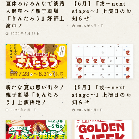
夏休みはみんなで淡路
【6月】『戎～next
人形座へ！親子劇場
stage～』上演日のお
『きんたろう』好評上
知らせ
演中！
2026年6月7日
2026年7月28日
新たな夏の思い出を！
【5月】『戎～next
親子劇場「きんたろ
stage～』上演日のお
う」上演決定！
知らせ
2026年6月1日
2026年5月3日