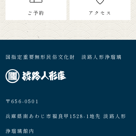
ご予約
アクセス
国指定重要無形民俗文化財 淡路人形浄瑠璃
〒656-0501
兵庫県南あわじ市福良甲1528-1地先 淡路人形
浄瑠璃館内