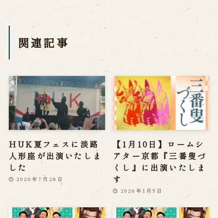
関連記事
HUK夏フェスに淡路
【1月10日】ロームシ
人形座が出演いたしま
アター京都『三番叟づ
した
くし』に出演いたしま
す
2026年7月28日
2026年1月5日