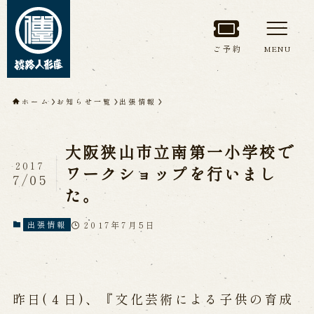
ご予約
MENU
トップページ
ホーム
お知らせ一覧
出張情報
淡路人形座について
大阪狭山市立南第一小学校で
淡路人形座とは
座員紹介
2017
ワークショップを行いまし
7/05
人間国宝 故鶴澤友路師匠
た。
淡路人形座の成り立ち
淡路人形座で研修した人々
淡路人形浄瑠璃を受け継いで
2017年7月5日
出張情報
公演情報
昨日(４日)、『文化芸術による子供の育成