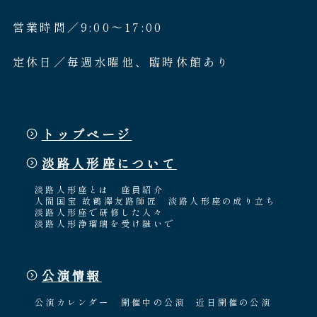
営業時間／9:00〜17:00
定休日／毎週水曜他、臨時休館あり
トップページ
淡路人形座について
淡路人形座とは
座員紹介
人間国宝 故鶴澤友路師匠
淡路人形座の成り立ち
淡路人形座で研修した人々
淡路人形浄瑠璃を受け継いで
公演情報
公演カレンダー
開催中の公演
近日開催の公演