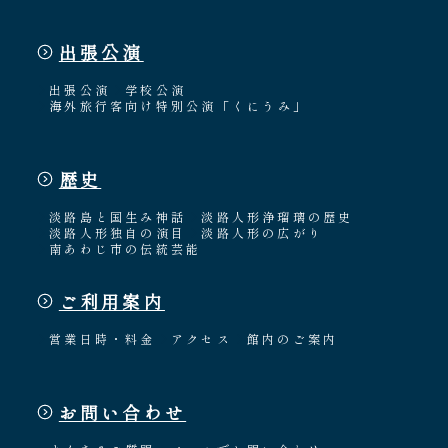
出張公演
出張公演
学校公演
海外旅行客向け特別公演「くにうみ」
歴史
淡路島と国生み神話
淡路人形浄瑠璃の歴史
淡路人形独自の演目
淡路人形の広がり
南あわじ市の伝統芸能
ご利用案内
営業日時・料金
アクセス
館内のご案内
お問い合わせ