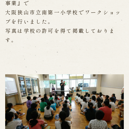
公演カレンダー
開催中の公演
事業』で
近日開催の公演
大阪狭山市立南第一小学校でワークショッ
プを行いました。
写真は学校の許可を得て掲載しておりま
出張公演
す。
出張公演
学校公演
海外旅行客向け特別公演「くにうみ」
歴史
淡路島と国生み神話
淡路人形浄瑠璃の歴史
淡路人形独自の演目
淡路人形の広がり
南あわじ市の伝統芸能
ご利用案内