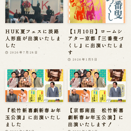
HUK夏フェスに淡路
【1月10日】ロームシ
人形座が出演いたしま
アター京都『三番叟づ
した
くし』に出演いたしま
す
2026年7月28日
2026年1月5日
『松竹新喜劇新春お年
【京都南座 松竹新喜
玉公演』に出演いたし
劇新春お年玉公演】に
ました
出演いたします！