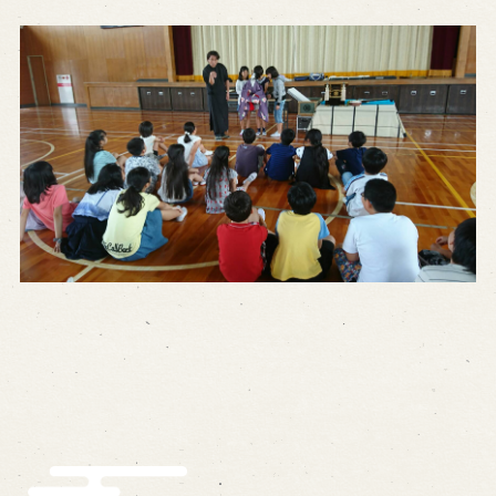
※株式会社うずのくに南あわじの求人情報ページへ移動します
関連施設
通販サイトうずのくに
道の駅うずしお
うずの丘大鳴門橋記念館