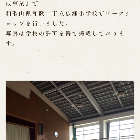
公演カレンダー
開催中の公演
成事業』で
近日開催の公演
和歌山県和歌山市立広瀬小学校でワークシ
ョップを行いました。
写真は学校の許可を得て掲載しておりま
出張公演
す。
出張公演
学校公演
海外旅行客向け特別公演「くにうみ」
歴史
淡路島と国生み神話
淡路人形浄瑠璃の歴史
淡路人形独自の演目
淡路人形の広がり
南あわじ市の伝統芸能
ご利用案内