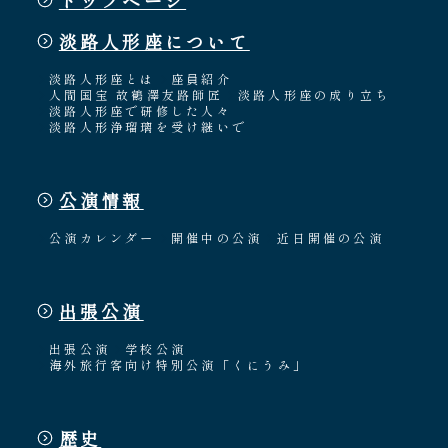
淡路人形座について
淡路人形座とは
座員紹介
人間国宝 故鶴澤友路師匠
淡路人形座の成り立ち
淡路人形座で研修した人々
淡路人形浄瑠璃を受け継いで
公演情報
公演カレンダー
開催中の公演
近日開催の公演
出張公演
出張公演
学校公演
海外旅行客向け特別公演「くにうみ」
歴史