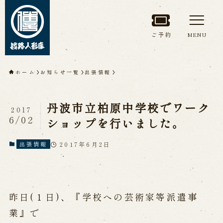
ご予約
MENU
トップページ
ホーム
お知らせ一覧
出張情報
淡路人形座について
丹波市立柏原中学校でワーク
2017
淡路人形座とは
座員紹介
6/02
ショップを行いました。
人間国宝 故鶴澤友路師匠
淡路人形座の成り立ち
2017年6月2日
出張情報
淡路人形座で研修した人々
淡路人形浄瑠璃を受け継いで
昨日(１日)、『学校への芸術家等派遣事
公演情報
業』で