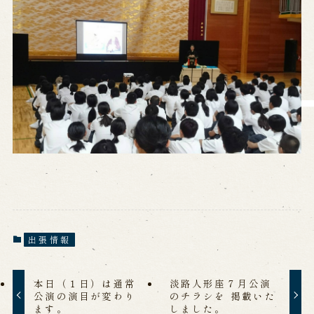
営業日時・料金
アクセス
館内のご案内
お問い合わせ
よくあるご質問
メールでお問い合わせ
お電話でお問い合わせ
予約
WEB予約
メールフォームから予約
お電話で予約
出張情報
本日（１日）は通常
淡路人形座７月公演
求人情報
公演の演目が変わり
のチラシを 掲載いた
ます。
しました。