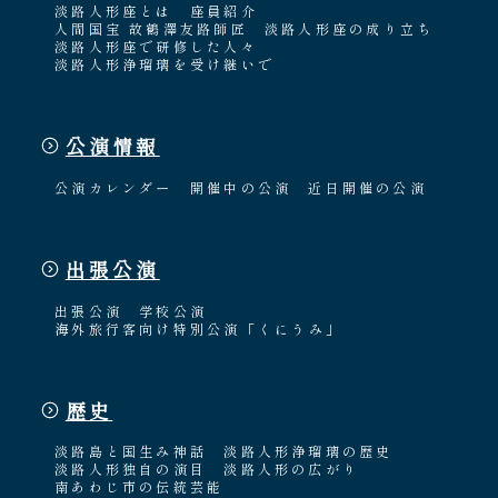
淡路人形座とは
座員紹介
人間国宝 故鶴澤友路師匠
淡路人形座の成り立ち
淡路人形座で研修した人々
淡路人形浄瑠璃を受け継いで
公演情報
公演カレンダー
開催中の公演
近日開催の公演
出張公演
出張公演
学校公演
海外旅行客向け特別公演「くにうみ」
歴史
淡路島と国生み神話
淡路人形浄瑠璃の歴史
淡路人形独自の演目
淡路人形の広がり
南あわじ市の伝統芸能