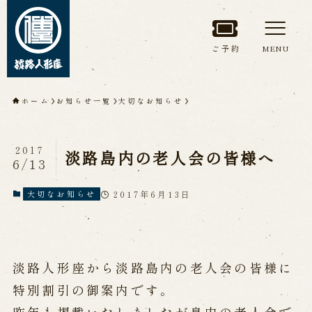
ご予約
MENU
トップページ
ホーム
お知らせ一覧
大切なお知らせ
淡路人形座について
2017
淡路島内の老人会の皆様へ
6/13
淡路人形座とは
座員紹介
人間国宝 故鶴澤友路師匠
淡路人形座の成り立ち
2017年6月13日
大切なお知らせ
淡路人形座で研修した人々
淡路人形浄瑠璃を受け継いで
淡路人形座から淡路島内の老人会の皆様に
公演情報
特別割引の御案内です。