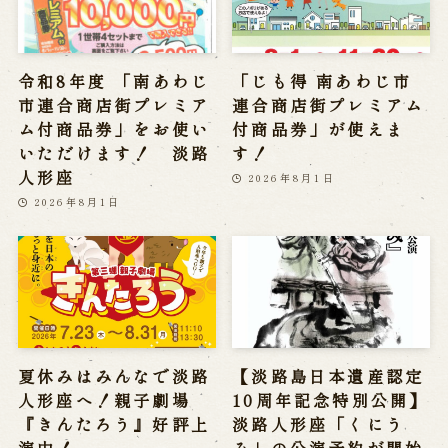
令和8年度 「南あわじ
「じも得 南あわじ市
市連合商店街プレミア
連合商店街プレミアム
ム付商品券」をお使い
付商品券」が使えま
いただけます！ 淡路
す！
人形座
2026年8月1日
2026年8月1日
夏休みはみんなで淡路
【淡路島日本遺産認定
人形座へ！親子劇場
10周年記念特別公開】
『きんたろう』好評上
淡路人形座「くにう
演中！
み」の公演予約が開始