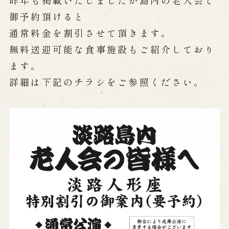
昨年も掲載いたしましたが島内の老人会で
公演カレンダー
開催中の公演
近日開催の公演
御予約頂けると
通常料金を割引させて頂きます。
無料送迎可能な食事施設もご紹介しており
出張公演
ます。
出張公演
学校公演
詳細は下記のチラシをご参照ください。
海外旅行客向け特別公演「くにうみ」
歴史
淡路島と国生み神話
淡路人形浄瑠璃の歴史
淡路人形独自の演目
淡路人形の広がり
南あわじ市の伝統芸能
ご利用案内