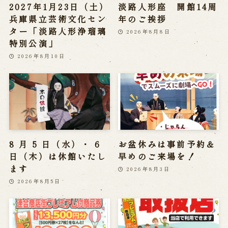
2027年1月23日（土）
淡路人形座 開館14周
兵庫県立芸術文化セン
年のご挨拶
ター「淡路人形浄瑠璃
2026年8月8日
特別公演」
2026年8月10日
8 月 5 日（水）・ 6
お盆休みは事前予約＆
日（木）は休館いたし
早めのご来場を！
ます
2026年8月3日
2026年8月5日