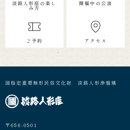
淡路人形座の楽し
開催中の公演
み方
ご予約
アクセス
国指定重要無形民俗文化財 淡路人形浄瑠璃
〒656-0501