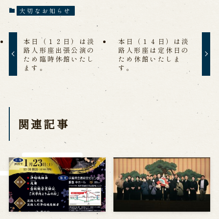
※株式会社うずのくに南あわじの求人情報ページへ移動します
大切なお知らせ
本日（１２日）は淡
本日（１４日）は淡
関連施設
路人形座出張公演の
路人形座は定休日の
ため臨時休館いたし
ため休館いたしま
ます。
す。
通販サイトうずのくに
道の駅うずしお
うずの丘大鳴門橋記念館
関連記事