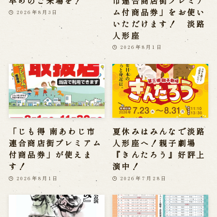
早めのご来場を！
市連合商店街プレミア
ム付商品券」をお使い
2026年8月3日
いただけます！ 淡路
人形座
2026年8月1日
「じも得 南あわじ市
夏休みはみんなで淡路
連合商店街プレミアム
人形座へ！親子劇場
付商品券」が使えま
『きんたろう』好評上
す！
演中！
2026年8月1日
2026年7月28日