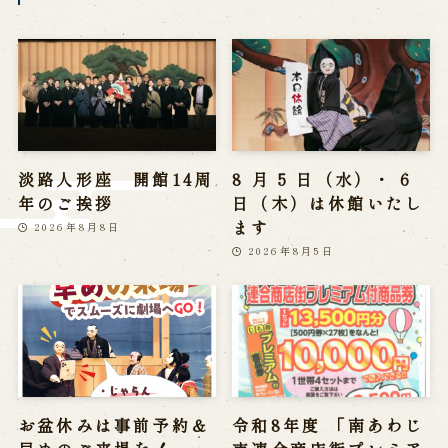
※株式会社うずのくに南あわじの求人情報ページへ移動します
関連施設
通販サイトうずのくに
道の駅うずしお
淡路人形座 開館14周
8 月 5 日（水）・ 6
うずの丘大鳴門橋記念館
年のご挨拶
日（木）は休館いたし
ます
2026年8月8日
2026年8月5日
お盆休みは事前予約＆
令和8年度 「南あわじ