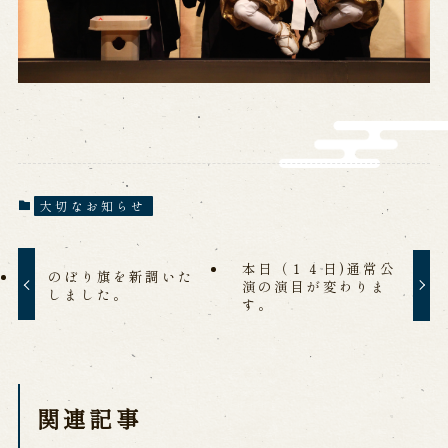
営業日時・料金
アクセス
館内のご案内
お問い合わせ
よくあるご質問
メールでお問い合わせ
お電話でお問い合わせ
大切なお知らせ
予約
本日（１４日)通常公
のぼり旗を新調いた
演の演目が変わりま
しました。
す。
WEB予約
メールフォームから予約
お電話で予約
関連記事
求人情報