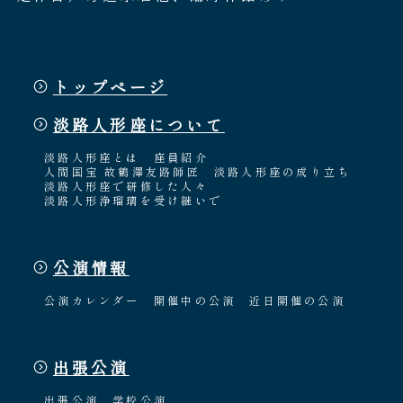
トップページ
淡路人形座について
淡路人形座とは
座員紹介
人間国宝 故鶴澤友路師匠
淡路人形座の成り立ち
淡路人形座で研修した人々
淡路人形浄瑠璃を受け継いで
公演情報
公演カレンダー
開催中の公演
近日開催の公演
出張公演
出張公演
学校公演