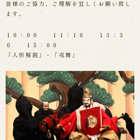
公演カレンダー
開催中の公演
皆様のご協力、ご理解を宜しくお願い致し
近日開催の公演
ます。
出張公演
１０：００ １１：１０ １３：３
０ １５：００
出張公演
学校公演
「人形解説」・「戎舞」
海外旅行客向け特別公演「くにうみ」
歴史
淡路島と国生み神話
淡路人形浄瑠璃の歴史
淡路人形独自の演目
淡路人形の広がり
南あわじ市の伝統芸能
ご利用案内