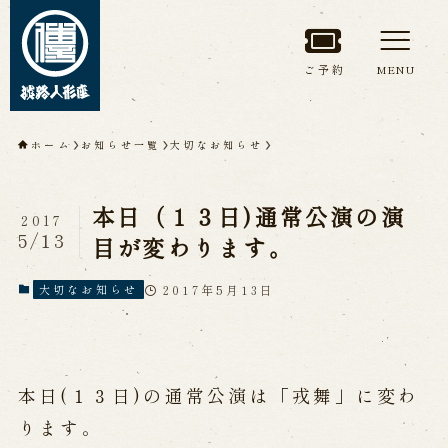
ご予約
MENU
トップページ
ホーム
お知らせ一覧
大切なお知らせ
淡路人形座について
本日（１３日)通常公演の演
2017
淡路人形座とは
座員紹介
5/13
目が変わります。
人間国宝 故鶴澤友路師匠
淡路人形座の成り立ち
2017年5月13日
大切なお知らせ
淡路人形座で研修した人々
淡路人形浄瑠璃を受け継いで
本日(１３日)の通常公演は「戎舞」に変わ
公演情報
ります。