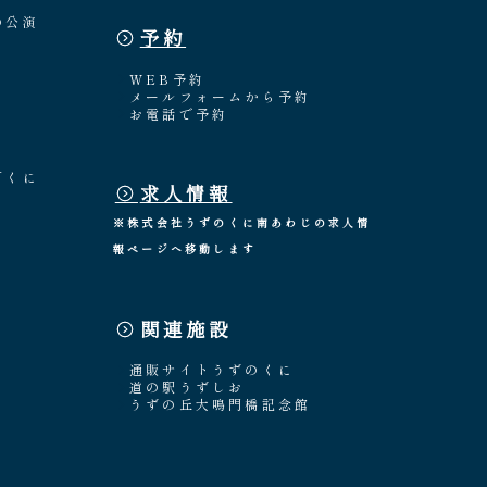
の公演
予約
WEB予約
メールフォームから予約
お電話で予約
「くに
求人情報
※株式会社うずのくに南あわじの求人情
報ページへ移動します
関連施設
通販サイトうずのくに
道の駅うずしお
うずの丘大鳴門橋記念館