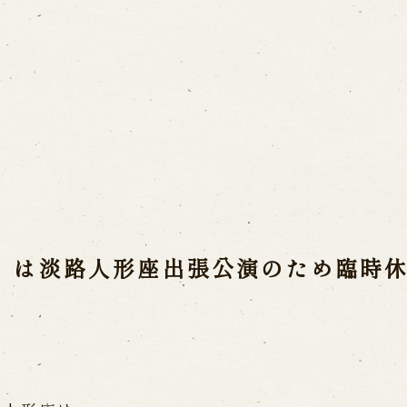
ご利用案内
営業日時・料金
アク
宝 故鶴澤友路師匠
で研修した人々
お問い合わせ
）は淡路人形座出張公演のため臨時
よくあるご質問
メー
お電話でお問い合わせ
日開催の公演
予約