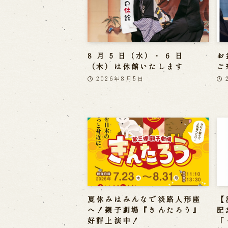
8 月 5 日（水）・ 6 日
お
（木）は休館いたします
ご
2026年8月5日
夏休みはみんなで淡路人形座
【
へ！親子劇場『きんたろう』
記
好評上演中！
「