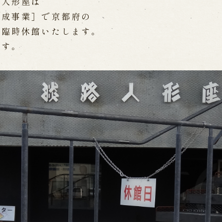
路人形座は
WEB予約
メールフ
育成事業］で京都府の
め臨時休館いたします。
ます。
け特別公演「くにうみ」
求人情報
※株式会社うずのくに南あわじ
璃の歴史
関連施設
がり
通販サイトうずのくに
道の駅うずしお
うずの丘大鳴門橋記念