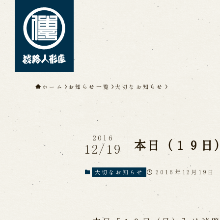
トップページ
ホーム
お知らせ一覧
大切なお知らせ
淡路人形座について
淡路人形座とは
座員紹介
人間国
淡路人形座の成り立ち
淡路人形座
淡路人形浄瑠璃を受け継いで
2016
本日（１９日
12/19
2016年12月19日
大切なお知らせ
公演情報
公演カレンダー
開催中の公演
近