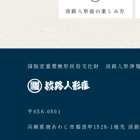
淡路人形座の楽しみ方
国指定重要無形民俗文化財 淡路人形浄
〒656-0501
兵庫県南あわじ市福良甲1528-1地先 淡