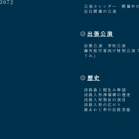
3072
公演カレンダー
開催中
近日開催の公演
出張公演
出張公演
学校公演
海外旅行客向け特別公演
うみ」
歴史
淡路島と国生み神話
淡路人形浄瑠璃の歴史
淡路人形独自の演目
淡路人形の広がり
南あわじ市の伝統芸能