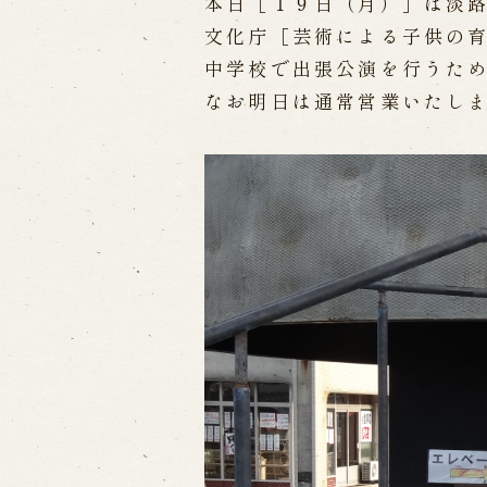
本日［１９日（月）］は淡
文化庁［芸術による子供の
出張公演
中学校で出張公演を行うた
なお明日は通常営業いたし
出張公演
学校公演
海外旅行客向
歴史
淡路島と国生み神話
淡路人形浄瑠
淡路人形独自の演目
淡路人形の広
南あわじ市の伝統芸能