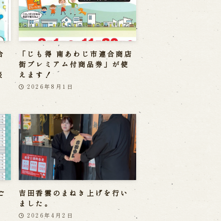
合
「じも得 南あわじ市連合商店
」
街プレミアム付商品券」が使
淡
えます！
2026年8月1日
ご
吉田香雲のまねき上げを行い
ました。
2026年4月2日