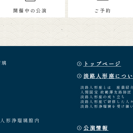
開催中の公演
ご予約
瑠璃
トップページ
淡路人形座につ
淡路人形座とは
座員紹
人間国宝 故鶴澤友路師匠
淡路人形座の成り立ち
淡路人形座で研修した人
淡路人形浄瑠璃を受け継
路人形浄瑠璃館内
公演情報