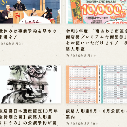
盆休みは事前予約＆早めの
令和8年度 「南あわじ市連
来場を！
商店街プレミアム付商品券
をお使いいただけます！ 
2026年8月3日
路人形座
2026年8月1日
淡路島日本遺産認定10周年
淡路人形座5月・6月公演の
念特別公開】淡路人形座
案内
くにうみ」の公演予約が開
2026年5月30日