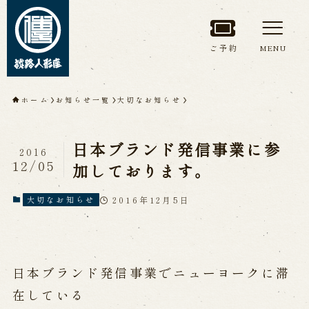
ご予約
MENU
トップページ
ホーム
お知らせ一覧
大切なお知らせ
淡路人形座について
日本ブランド発信事業に参
2016
淡路人形座とは
座員紹介
12/05
加しております。
人間国宝 故鶴澤友路師匠
淡路人形座の成り立ち
2016年12月5日
大切なお知らせ
淡路人形座で研修した人々
淡路人形浄瑠璃を受け継いで
日本ブランド発信事業でニューヨークに滞
公演情報
在している