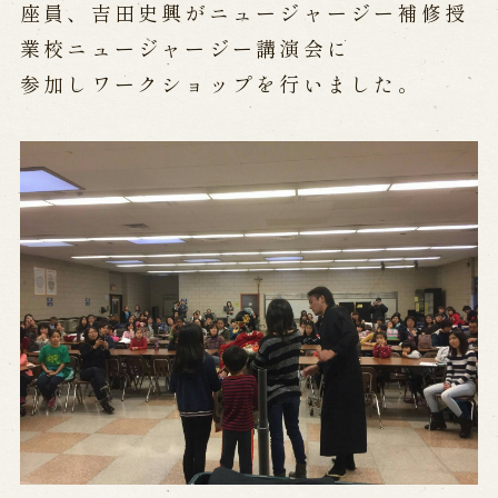
公演カレンダー
開催中の公演
座員、吉田史興がニュージャージー補修授
近日開催の公演
業校ニュージャージー講演会に
参加しワークショップを行いました。
出張公演
出張公演
学校公演
海外旅行客向け特別公演「くにうみ」
歴史
淡路島と国生み神話
淡路人形浄瑠璃の歴史
淡路人形独自の演目
淡路人形の広がり
南あわじ市の伝統芸能
ご利用案内