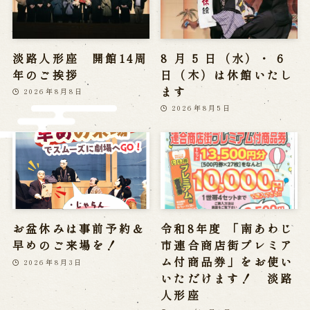
※株式会社うずのくに南あわじの求人情報ページへ移動します
淡路人形座 開館14周
8 月 5 日（水）・ 6
関連施設
年のご挨拶
日（木）は休館いたし
ます
2026年8月8日
通販サイトうずのくに
2026年8月5日
道の駅うずしお
うずの丘大鳴門橋記念館
お盆休みは事前予約＆
令和8年度 「南あわじ
早めのご来場を！
市連合商店街プレミア
ム付商品券」をお使い
2026年8月3日
いただけます！ 淡路
人形座