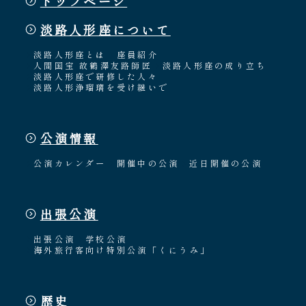
トップページ
淡路人形座について
淡路人形座とは
座員紹介
人間国宝 故鶴澤友路師匠
淡路人形座の成り立ち
淡路人形座で研修した人々
淡路人形浄瑠璃を受け継いで
公演情報
公演カレンダー
開催中の公演
近日開催の公演
出張公演
出張公演
学校公演
海外旅行客向け特別公演「くにうみ」
歴史