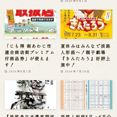
2026年8月1日
「じも得 南あわじ市
夏休みはみんなで淡路
連合商店街プレミアム
人形座へ！親子劇場
付商品券」が使えま
『きんたろう』好評上
す！
演中！
2026年8月1日
2026年7月28日
【淡路島日本遺産認定
淡路人形座5月・6月公