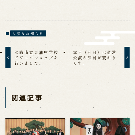
営業日時・料金
アクセス
館内のご案内
お問い合わせ
大切なお知らせ
よくあるご質問
メールでお問い合わせ
淡路市立東浦中学校
本日（６日）は通常
お電話でお問い合わせ
でワークショップを
公演の演目が変わり
行いました。
ます。
予約
WEB予約
メールフォームから予約
関連記事
お電話で予約
求人情報