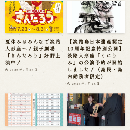
夏休みはみんなで淡路
【淡路島日本遺産認定
人形座へ！親子劇場
10周年記念特別公開】
『きんたろう』好評上
淡路人形座「くにう
演中！
み」の公演予約が開始
しました！（島民・島
2026年7月28日
内勤務者限定）
2026年7月28日