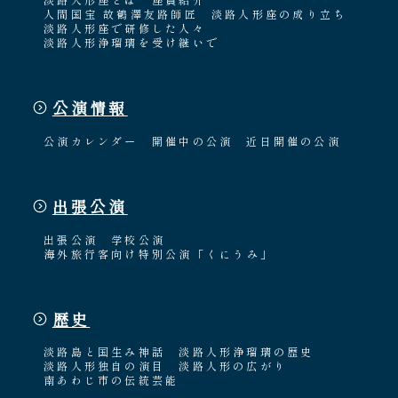
人間国宝 故鶴澤友路師匠
淡路人形座の成り立ち
淡路人形座で研修した人々
淡路人形浄瑠璃を受け継いで
公演情報
公演カレンダー
開催中の公演
近日開催の公演
出張公演
出張公演
学校公演
海外旅行客向け特別公演「くにうみ」
歴史
淡路島と国生み神話
淡路人形浄瑠璃の歴史
淡路人形独自の演目
淡路人形の広がり
南あわじ市の伝統芸能