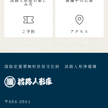
淡路人形座の楽し
開催中の公演
み方
ご予約
アクセス
国指定重要無形民俗文化財 淡路人形浄瑠璃
〒656-0501