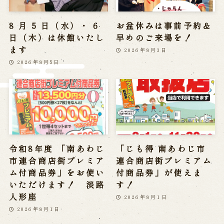
※株式会社うずのくに南あわじの求人情報ページへ移動します
8 月 5 日（水）・ 6
お盆休みは事前予約＆
日（木）は休館いたし
早めのご来場を！
関連施設
ます
2026年8月3日
2026年8月5日
通販サイトうずのくに
道の駅うずしお
うずの丘大鳴門橋記念館
令和8年度 「南あわじ
「じも得 南あわじ市
市連合商店街プレミア
連合商店街プレミアム
ム付商品券」をお使い
付商品券」が使えま
いただけます！ 淡路
す！
人形座
2026年8月1日
2026年8月1日