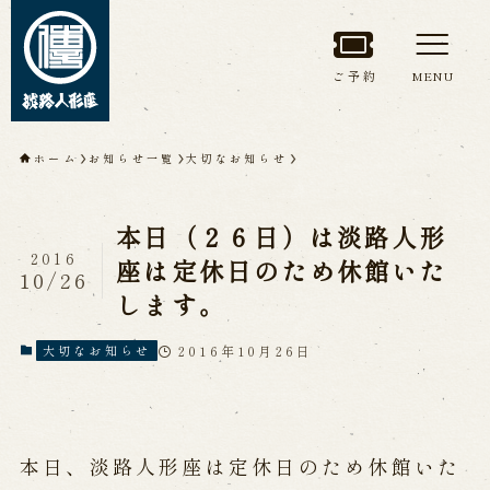
ご予約
MENU
トップページ
ホーム
お知らせ一覧
大切なお知らせ
淡路人形座について
本日（２６日）は淡路人形
淡路人形座とは
座員紹介
2016
座は定休日のため休館いた
10/26
人間国宝 故鶴澤友路師匠
します。
淡路人形座の成り立ち
淡路人形座で研修した人々
淡路人形浄瑠璃を受け継いで
2016年10月26日
大切なお知らせ
公演情報
本日、淡路人形座は定休日のため休館いた