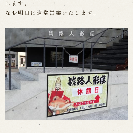
公演カレンダー
開催中の公演
します。
近日開催の公演
なお明日は通常営業いたします。
出張公演
出張公演
学校公演
海外旅行客向け特別公演「くにうみ」
歴史
淡路島と国生み神話
淡路人形浄瑠璃の歴史
淡路人形独自の演目
淡路人形の広がり
南あわじ市の伝統芸能
ご利用案内