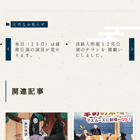
営業日時・料金
アクセス
館内のご案内
大切なお知らせ
お問い合わせ
本日（２５日）は通
淡路人形座１２月公
よくあるご質問
メールでお問い合わせ
常公演の演目が変わ
演のチラシを 掲載い
ります。
たしました。
お電話でお問い合わせ
予約
関連記事
WEB予約
メールフォームから予約
お電話で予約
求人情報