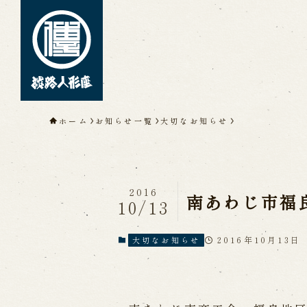
トップページ
ホーム
お知らせ一覧
大切なお知らせ
淡路人形座について
淡路人形座とは
座員紹介
人間国
淡路人形座の成り立ち
淡路人形座
淡路人形浄瑠璃を受け継いで
2016
南あわじ市福
10/13
2016年10月13日
大切なお知らせ
公演情報
公演カレンダー
開催中の公演
近