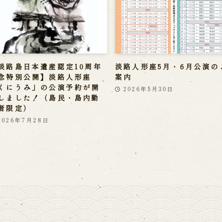
淡路島日本遺産認定10周年
淡路人形座5月・6月公演の
念特別公開】淡路人形座
案内
くにうみ」の公演予約が開
2026年5月30日
しました！（島民・島内勤
者限定）
2026年7月28日