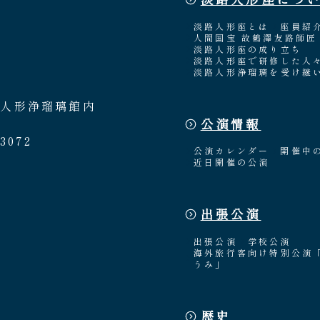
淡路人形座とは
座員紹
人間国宝 故鶴澤友路師匠
淡路人形座の成り立ち
淡路人形座で研修した人
淡路人形浄瑠璃を受け継
路人形浄瑠璃館内
公演情報
3072
公演カレンダー
開催中
近日開催の公演
出張公演
出張公演
学校公演
海外旅行客向け特別公演
うみ」
歴史