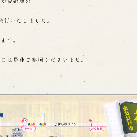
区が最新版の
WEB予約
メールフ
発行いたしました。
け特別公演「くにうみ」
求人情報
ります。
※株式会社うずのくに南あわじ
際には是非ご参照くださいませ。
璃の歴史
関連施設
がり
通販サイトうずのくに
道の駅うずしお
うずの丘大鳴門橋記念