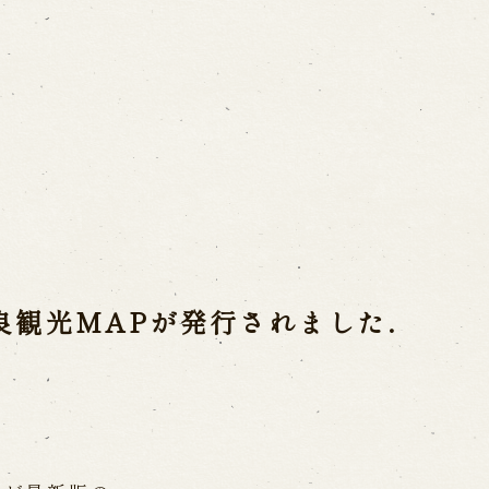
ご利用案内
営業日時・料金
アク
宝 故鶴澤友路師匠
で研修した人々
お問い合わせ
良観光MAPが発行されました.
よくあるご質問
メー
お電話でお問い合わせ
日開催の公演
予約