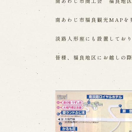
南あわじ市商工会 福良地
出張公演
南あわじ市福良観光MAPを
出張公演
学校公演
海外旅行客向
淡路人形座にも設置してお
歴史
皆様、福良地区にお越しの
淡路島と国生み神話
淡路人形浄瑠
淡路人形独自の演目
淡路人形の広
南あわじ市の伝統芸能