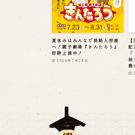
夏休みはみんなで淡路人形座
【
へ！親子劇場『きんたろう』
記
好評上演中！
「
始
2026年7月28日
務