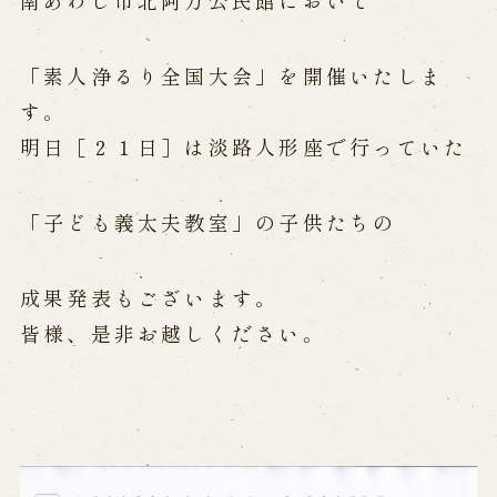
南あわじ市北阿万公民館において
公演カレンダー
開催中の公演
近日開催の公演
「素人浄るり全国大会」を開催いたしま
す。
出張公演
明日［２１日］は淡路人形座で行っていた
出張公演
学校公演
海外旅行客向け特別公演「くにうみ」
「子ども義太夫教室」の子供たちの
歴史
成果発表もございます。
皆様、是非お越しください。
淡路島と国生み神話
淡路人形浄瑠璃の歴史
淡路人形独自の演目
淡路人形の広がり
南あわじ市の伝統芸能
ご利用案内