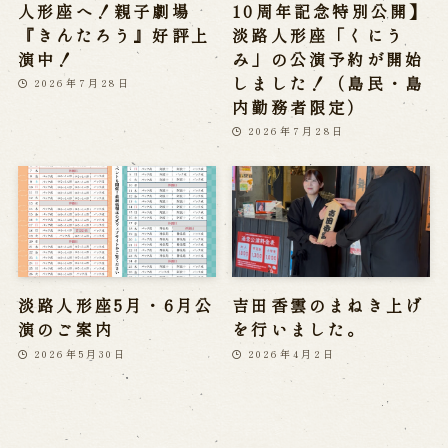
人形座へ！親子劇場
10周年記念特別公開】
『きんたろう』好評上
淡路人形座「くにう
演中！
み」の公演予約が開始
しました！（島民・島
2026年7月28日
内勤務者限定）
2026年7月28日
淡路人形座5月・6月公
吉田香雲のまねき上げ
演のご案内
を行いました。
2026年5月30日
2026年4月2日