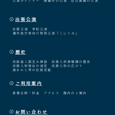
公演カレンダー
開催中の公演
近日開催の公演
出張公演
出張公演
学校公演
海外旅行客向け特別公演「くにうみ」
歴史
淡路島と国生み神話
淡路人形浄瑠璃の歴史
淡路人形独自の演目
淡路人形の広がり
南あわじ市の伝統芸能
ご利用案内
営業日時・料金
アクセス
館内のご案内
お問い合わせ