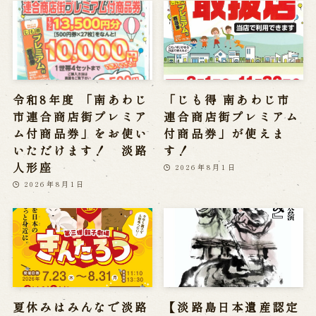
令和8年度 「南あわじ
「じも得 南あわじ市
市連合商店街プレミア
連合商店街プレミアム
ム付商品券」をお使い
付商品券」が使えま
いただけます！ 淡路
す！
人形座
2026年8月1日
2026年8月1日
夏休みはみんなで淡路
【淡路島日本遺産認定