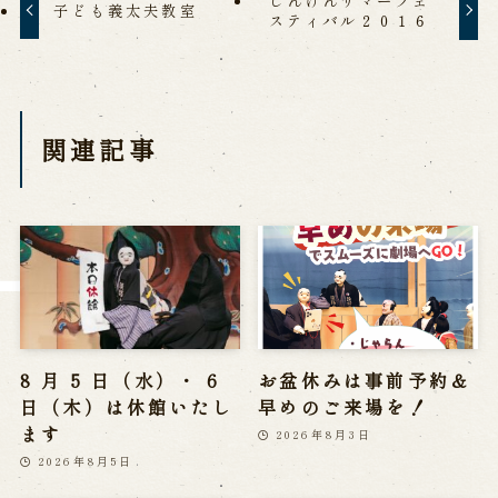
じんけんサマーフェ
子ども義太夫教室
※株式会社うずのくに南あわじの求人情報ページへ移動します
スティバル２０１６
関連施設
関連記事
通販サイトうずのくに
道の駅うずしお
うずの丘大鳴門橋記念館
8 月 5 日（水）・ 6
お盆休みは事前予約＆
日（木）は休館いたし
早めのご来場を！
ます
2026年8月3日
2026年8月5日