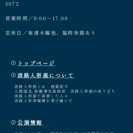
3072
営業時間／9:00〜17:00
定休日／毎週水曜他、臨時休館あり
トップページ
淡路人形座について
淡路人形座とは
座員紹介
人間国宝 故鶴澤友路師匠
淡路人形座の成り立ち
淡路人形座で研修した人々
淡路人形浄瑠璃を受け継いで
公演情報