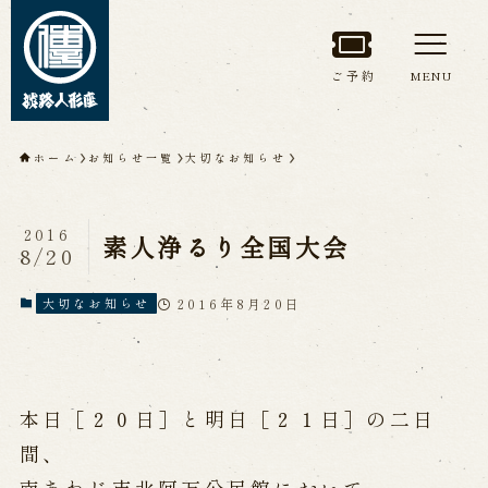
ご予約
MENU
トップページ
ホーム
お知らせ一覧
大切なお知らせ
淡路人形座について
2016
素人浄るり全国大会
8/20
淡路人形座とは
座員紹介
人間国宝 故鶴澤友路師匠
淡路人形座の成り立ち
2016年8月20日
大切なお知らせ
淡路人形座で研修した人々
淡路人形浄瑠璃を受け継いで
本日［２０日］と明日［２１日］の二日
公演情報
間、