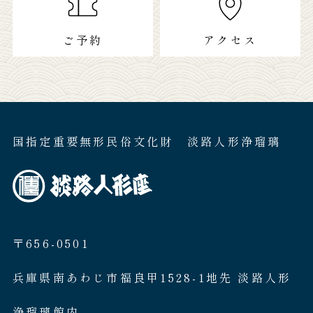
ご予約
アクセス
国指定重要無形民俗文化財 淡路人形浄瑠璃
〒656-0501
兵庫県南あわじ市福良甲1528-1地先 淡路人形
浄瑠璃館内