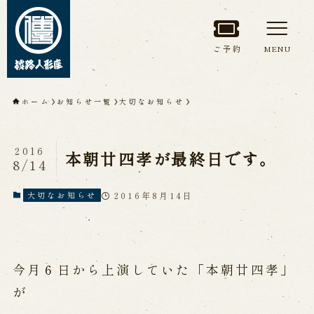
ご予約
MENU
トップページ
ホーム
お知らせ一覧
大切なお知らせ
淡路人形座について
2016
本朝廿四孝が最終日です。
8/14
淡路人形座とは
座員紹介
人間国宝 故鶴澤友路師匠
淡路人形座の成り立ち
2016年8月14日
大切なお知らせ
淡路人形座で研修した人々
淡路人形浄瑠璃を受け継いで
今月６日から上演していた「本朝廿四孝」
公演情報
が