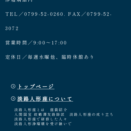
TEL／0799-52-0260. FAX／0799-52-
3072
営業時間／9:00〜17:00
定休日／毎週水曜他、臨時休館あり
トップページ
淡路人形座について
淡路人形座とは
座員紹介
人間国宝 故鶴澤友路師匠
淡路人形座の成り立ち
淡路人形座で研修した人々
淡路人形浄瑠璃を受け継いで