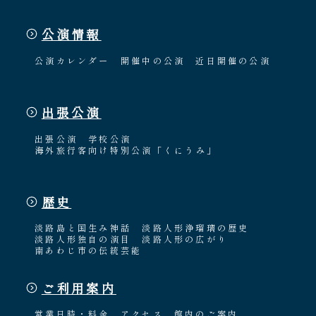
公演情報
公演カレンダー
開催中の公演
近日開催の公演
出張公演
出張公演
学校公演
海外旅行客向け特別公演「くにうみ」
歴史
淡路島と国生み神話
淡路人形浄瑠璃の歴史
淡路人形独自の演目
淡路人形の広がり
南あわじ市の伝統芸能
ご利用案内
営業日時・料金
アクセス
館内のご案内