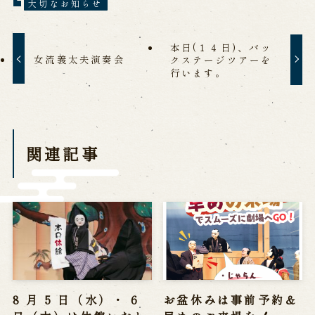
大切なお知らせ
※株式会社うずのくに南あわじの求人情報ページへ移動します
本日(１４日)、バッ
女流義太夫演奏会
クステージツアーを
関連施設
行います。
通販サイトうずのくに
道の駅うずしお
うずの丘大鳴門橋記念館
関連記事
8 月 5 日（水）・ 6
お盆休みは事前予約＆