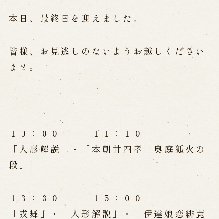
公演カレンダー
開催中の公演
近日開催の公演
本日、最終日を迎えました。
皆様、お見逃しのないようお越しください
出張公演
ませ。
出張公演
学校公演
海外旅行客向け特別公演「くにうみ」
歴史
１０：００ １１：１０
「人形解説」・「本朝廿四孝 奥庭狐火の
淡路島と国生み神話
淡路人形浄瑠璃の歴史
段」
淡路人形独自の演目
淡路人形の広がり
南あわじ市の伝統芸能
１３：３０ １５：００
ご利用案内
「戎舞」・「人形解説」・「伊達娘恋緋鹿