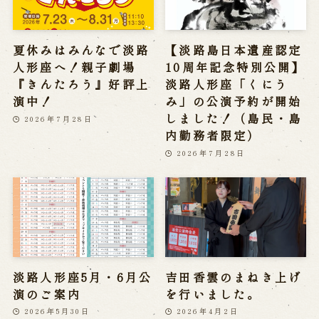
夏休みはみんなで淡路
【淡路島日本遺産認定
人形座へ！親子劇場
10周年記念特別公開】
『きんたろう』好評上
淡路人形座「くにう
演中！
み」の公演予約が開始
しました！（島民・島
2026年7月28日
内勤務者限定）
2026年7月28日
淡路人形座5月・6月公
吉田香雲のまねき上げ
演のご案内
を行いました。
2026年5月30日
2026年4月2日