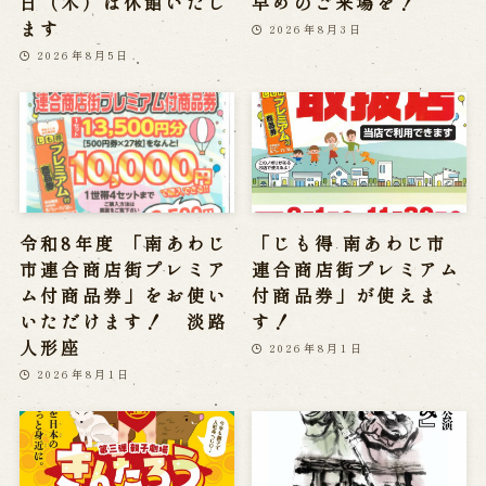
日（木）は休館いたし
早めのご来場を！
ます
2026年8月3日
2026年8月5日
令和8年度 「南あわじ
「じも得 南あわじ市
市連合商店街プレミア
連合商店街プレミアム
ム付商品券」をお使い
付商品券」が使えま
いただけます！ 淡路
す！
人形座
2026年8月1日
2026年8月1日