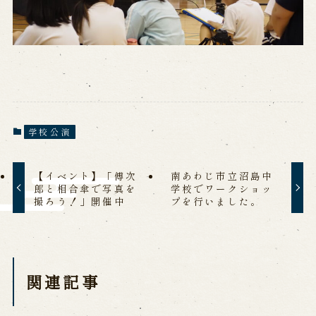
※株式会社うずのくに南あわじの求人情報ページへ移動します
関連施設
通販サイトうずのくに
道の駅うずしお
うずの丘大鳴門橋記念館
学校公演
【イベント】「傅次
南あわじ市立沼島中
郎と相合傘で写真を
学校でワークショッ
撮ろう！」開催中
プを行いました。
関連記事