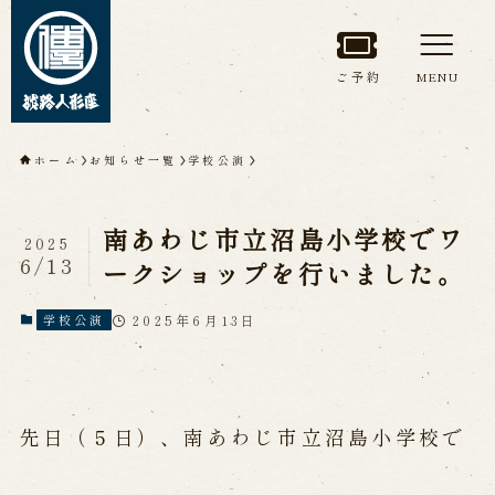
ご予約
MENU
トップページ
ホーム
お知らせ一覧
学校公演
淡路人形座について
南あわじ市立沼島小学校でワ
2025
淡路人形座とは
座員紹介
6/13
ークショップを行いました。
人間国宝 故鶴澤友路師匠
淡路人形座の成り立ち
2025年6月13日
学校公演
淡路人形座で研修した人々
淡路人形浄瑠璃を受け継いで
先日（５日）、南あわじ市立沼島小学校で
公演情報