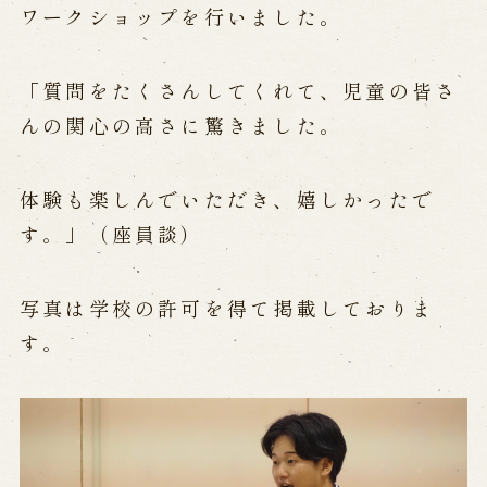
公演カレンダー
開催中の公演
ワークショップを行いました。
近日開催の公演
「質問をたくさんしてくれて、児童の皆さ
出張公演
んの関心の高さに驚きました。
出張公演
学校公演
海外旅行客向け特別公演「くにうみ」
体験も楽しんでいただき、嬉しかったで
す。」（座員談）
歴史
写真は学校の許可を得て掲載しておりま
淡路島と国生み神話
す。
淡路人形浄瑠璃の歴史
淡路人形独自の演目
淡路人形の広がり
南あわじ市の伝統芸能
ご利用案内