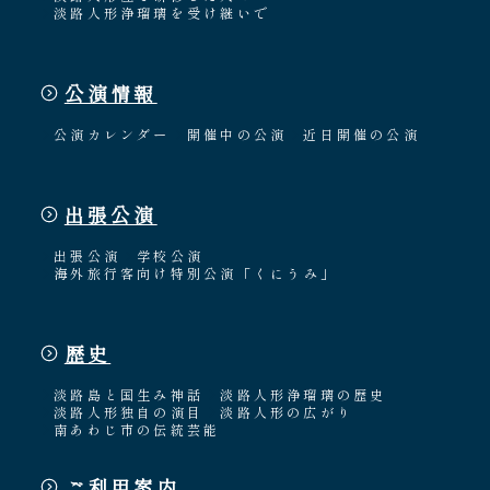
淡路人形浄瑠璃を受け継いで
公演情報
公演カレンダー
開催中の公演
近日開催の公演
出張公演
出張公演
学校公演
海外旅行客向け特別公演「くにうみ」
歴史
淡路島と国生み神話
淡路人形浄瑠璃の歴史
淡路人形独自の演目
淡路人形の広がり
南あわじ市の伝統芸能
ご利用案内