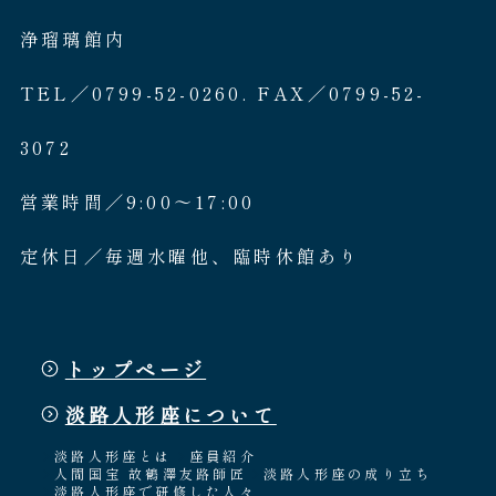
浄瑠璃館内
TEL／0799-52-0260. FAX／0799-52-
3072
営業時間／9:00〜17:00
定休日／毎週水曜他、臨時休館あり
トップページ
淡路人形座について
淡路人形座とは
座員紹介
人間国宝 故鶴澤友路師匠
淡路人形座の成り立ち
淡路人形座で研修した人々