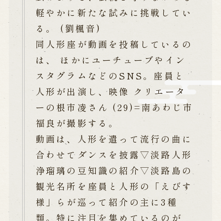
※株式会社うずのくに南あわじの求人情報ページへ移動します
軽やかに新たな試みに挑戦してい
る。 (劉楓音)
同人形座が動画を投稿しているの
関連施設
は、 ほかにユーチューブやイン
通販サイトうずのくに
スタグラムなどのSNS。座員と
道の駅うずしお
うずの丘大鳴門橋記念館
人形が出演し、映像 クリエータ
ーの根市凌さん (29)=南あわじ市
福良が撮影する。
動画は、人形を遣って流行の曲に
合わせてダンスを披露▽淡路人形
浄瑠璃の豆知識の紹介▽淡路島の
観光名所を座員と人形の「えびす
様」らが巡って紹介の主に3種
類。特に注目を集めているのが