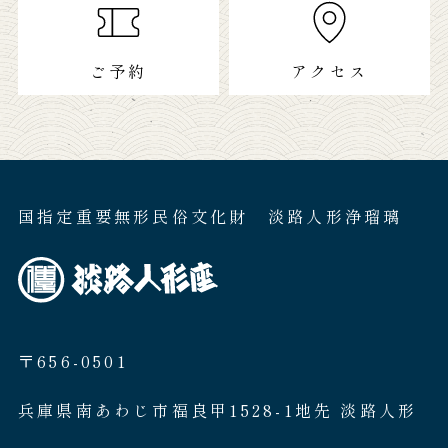
ご予約
アクセス
国指定重要無形民俗文化財 淡路人形浄瑠璃
〒656-0501
兵庫県南あわじ市福良甲1528-1地先 淡路人形