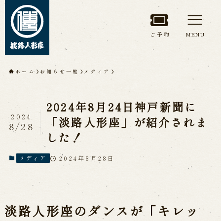
ご予約
MENU
トップページ
ホーム
お知らせ一覧
メディア
淡路人形座について
2024年8月24日神戸新聞に
淡路人形座とは
座員紹介
2024
「淡路人形座」が紹介されま
8/28
人間国宝 故鶴澤友路師匠
した！
淡路人形座の成り立ち
淡路人形座で研修した人々
淡路人形浄瑠璃を受け継いで
2024年8月28日
メディア
公演情報
淡路人形座のダンスが「キレッ