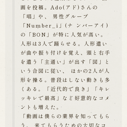
画を投稿。Ado(アド)さんの
「唱」や、 男性グループ
「Number_i」(ナ ンバーアイ)
の「BON」が特に人気が高い。
人形は3人で踊らせる。人形遣い
が曲や振り付けを覚え、頭と右手
を遣う「主通い」が出す「図」と
いう合図に従い、 ほかの2人が人
形を操る。普段はしない動きも多
くある。「近代的で良き」「キレ
ッキレで最高」など好意的なコメ
ントも増えた。
「動画は僕らの業界を知ってもら
う、 来てもらうための大切なコ