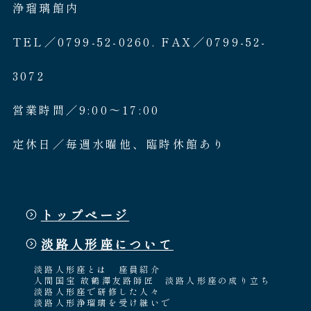
浄瑠璃館内
TEL／0799-52-0260. FAX／0799-52-
3072
営業時間／9:00〜17:00
定休日／毎週水曜他、臨時休館あり
トップページ
淡路人形座について
淡路人形座とは
座員紹介
人間国宝 故鶴澤友路師匠
淡路人形座の成り立ち
淡路人形座で研修した人々
淡路人形浄瑠璃を受け継いで