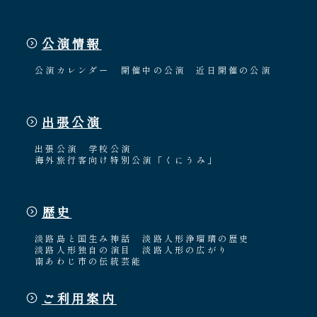
公演情報
公演カレンダー
開催中の公演
近日開催の公演
出張公演
出張公演
学校公演
海外旅行客向け特別公演「くにうみ」
歴史
淡路島と国生み神話
淡路人形浄瑠璃の歴史
淡路人形独自の演目
淡路人形の広がり
南あわじ市の伝統芸能
ご利用案内