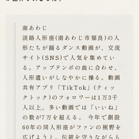
営業日時・料金
アクセス
館内のご案内
南あわじ
お問い合わせ
淡路人形座(南あわじ市福良)の人
形たちが踊るダンス動画が、交流
よくあるご質問
メールでお問い合わせ
お電話でお問い合わせ
サイト(SNS)で人気を集めてい
る。アップテンポの曲に合わせ、
人形遣いがしなやかに操る。動画
予約
共有アプリ「TikTok」(ティッ
クトック)のフォロワーは1万3千
WEB予約
メールフォームから予約
お電話で予約
人以上、多い動画では「いいね」
の数が7万を超える。 今年で創設
60年の同人形座がファンの裾野を
求人情報
広げようと、伝統を守りながらも