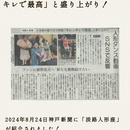
公演カレンダー
開催中の公演
キレで最高」と盛り上がり！
近日開催の公演
出張公演
出張公演
学校公演
海外旅行客向け特別公演「くにうみ」
歴史
淡路島と国生み神話
淡路人形浄瑠璃の歴史
淡路人形独自の演目
淡路人形の広がり
南あわじ市の伝統芸能
2024年8月24日神戸新聞に「淡路人形座」
ご利用案内
が紹介されました！