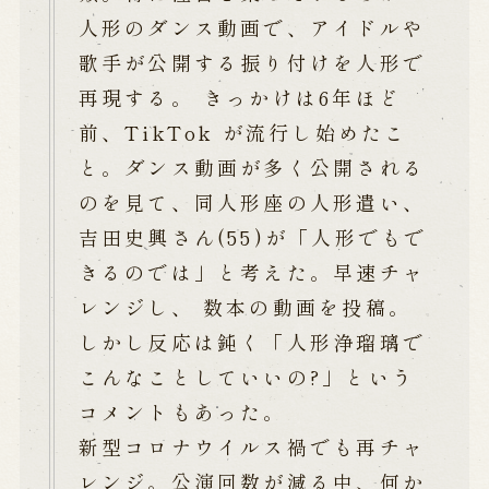
人形のダンス動画で、アイドルや
歌手が公開する振り付けを人形で
再現する。 きっかけは6年ほど
前、TikTok が流行し始めたこ
と。ダンス動画が多く公開される
のを見て、同人形座の人形遣い、
吉田史興さん(55)が「人形でもで
きるのでは」と考えた。早速チャ
レンジし、 数本の動画を投稿。
しかし反応は鈍く「人形浄瑠璃で
こんなことしていいの?」という
コメントもあった。
新型コロナウイルス禍でも再チャ
レンジ。公演回数が減る中、何か