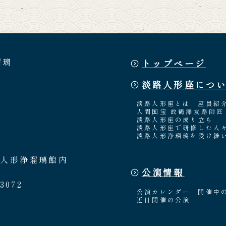
瑠璃
トップページ
淡路人形座につ
淡路人形座とは
座員紹
人間国宝 故鶴澤友路師匠
淡路人形座の成り立ち
淡路人形座で研修した人
淡路人形浄瑠璃を受け継
路人形浄瑠璃館内
公演情報
3072
公演カレンダー
開催中
近日開催の公演