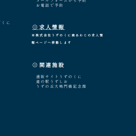
メールフォームから予約
お電話で予約
「くに
求人情報
※株式会社うずのくに南あわじの求人情
報ページへ移動します
関連施設
通販サイトうずのくに
道の駅うずしお
うずの丘大鳴門橋記念館