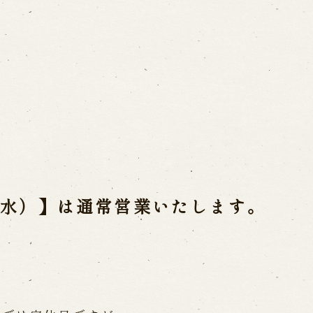
ご利用案内
営業日時・料金
アク
宝 故鶴澤友路師匠
で研修した人々
お問い合わせ
（水）】は通常営業いたします。
よくあるご質問
メー
お電話でお問い合わせ
日開催の公演
予約