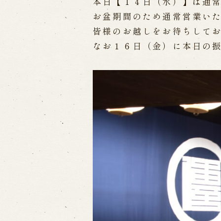
本日【１４日（水）】は通
お盆期間のため通常営業い
出張公演
皆様のお越しをお待ちして
なお１６日（金）に本日の
出張公演
学校公演
海外旅行客向
歴史
淡路島と国生み神話
淡路人形浄瑠
淡路人形独自の演目
淡路人形の広
南あわじ市の伝統芸能