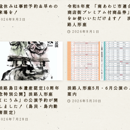
盆休みは事前予約＆早めの
令和8年度 「南あわじ市連
来場を！
商店街プレミアム付商品券
をお使いいただけます！ 
2026年8月3日
路人形座
2026年8月1日
淡路島日本遺産認定10周年
淡路人形座5月・6月公演の
念特別公開】淡路人形座
案内
くにうみ」の公演予約が開
2026年5月30日
しました！（島民・島内勤
者限定）
2026年7月28日