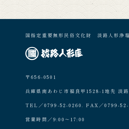
国指定重要無形民俗文化財 淡路人形浄
〒656-0501
兵庫県南あわじ市福良甲1528-1地先 淡
TEL／0799-52-0260. FAX／0799-52-
営業時間／9:00〜17:00