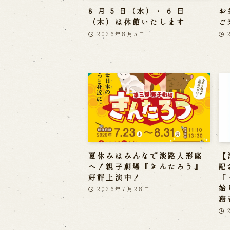
8 月 5 日（水）・ 6 日
お
（木）は休館いたします
ご
2026年8月5日
夏休みはみんなで淡路人形座
【
へ！親子劇場『きんたろう』
記
好評上演中！
「
始
2026年7月28日
務