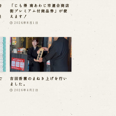
合
「じも得 南あわじ市連合商店
」
街プレミアム付商品券」が使
淡
えます！
2026年8月1日
ご
吉田香雲のまねき上げを行い
ました。
2026年4月2日