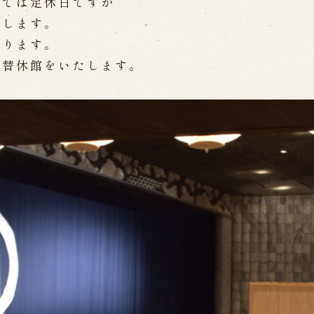
常では定休日ですが
WEB予約
メールフ
たします。
おります。
振替休館をいたします。
け特別公演「くにうみ」
求人情報
※株式会社うずのくに南あわじ
璃の歴史
関連施設
がり
通販サイトうずのくに
道の駅うずしお
うずの丘大鳴門橋記念