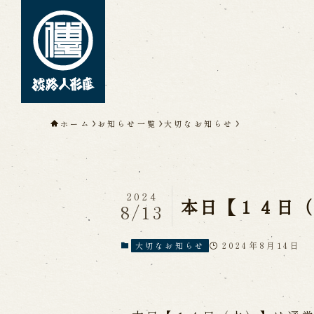
トップページ
ホーム
お知らせ一覧
大切なお知らせ
淡路人形座について
淡路人形座とは
座員紹介
人間国
淡路人形座の成り立ち
淡路人形座
淡路人形浄瑠璃を受け継いで
2024
本日【１４日
8/13
2024年8月14日
大切なお知らせ
公演情報
公演カレンダー
開催中の公演
近