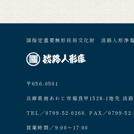
国指定重要無形民俗文化財 淡路人形浄
〒656-0501
兵庫県南あわじ市福良甲1528-1地先 淡
TEL／0799-52-0260. FAX／0799-52-
営業時間／9:00〜17:00