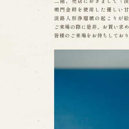
二階、売店におきまして「
鳴門金時を使用した優しい
出張公演
淡路人形浄瑠璃の起こりが
ご来場の際に是非、お買い求
出張公演
学校公演
海外旅行客向
皆様のご来場をお待ちしてお
歴史
淡路島と国生み神話
淡路人形浄瑠
淡路人形独自の演目
淡路人形の広
南あわじ市の伝統芸能