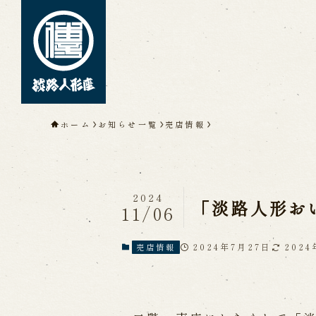
トップページ
ホーム
お知らせ一覧
売店情報
淡路人形座について
淡路人形座とは
座員紹介
人間国
淡路人形座の成り立ち
淡路人形座
淡路人形浄瑠璃を受け継いで
2024
「淡路人形お
11/06
2024年7月27日
202
売店情報
公演情報
公演カレンダー
開催中の公演
近