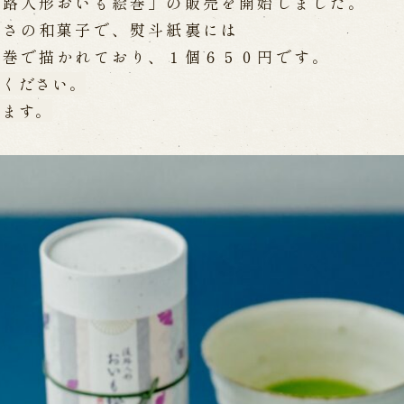
淡路人形おいも絵巻」の販売を開始しました。
WEB予約
メールフ
甘さの和菓子で、熨斗紙裏には
絵巻で描かれており、１個６５０円です。
めください。
け特別公演「くにうみ」
求人情報
ります。
※株式会社うずのくに南あわじ
璃の歴史
関連施設
がり
通販サイトうずのくに
道の駅うずしお
うずの丘大鳴門橋記念