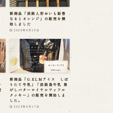
新商品「淡路人形おいも絵巻
なるとオレンジ」の販売を開
始しました
2026年4月19日
ー
新商品「G.ELMアイス しぼ
ー
りたて牛乳」「淡路島牛乳 焦
売
がしバターロイヤルワッフル
クッキー」の販売を開始しま
した。
2025年6月17日