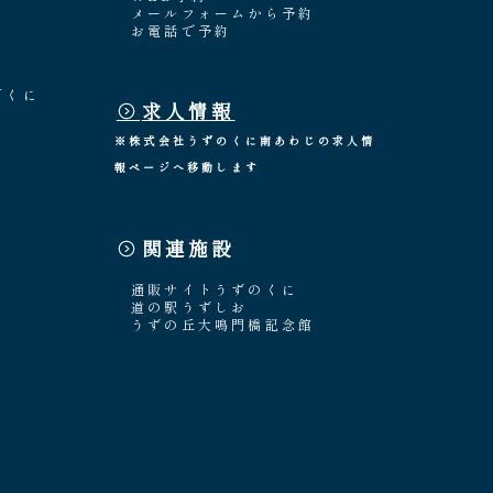
メールフォームから予約
お電話で予約
「くに
求人情報
※株式会社うずのくに南あわじの求人情
報ページへ移動します
関連施設
通販サイトうずのくに
道の駅うずしお
うずの丘大鳴門橋記念館