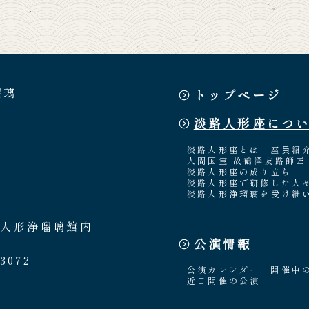
瑠璃
トップページ
淡路人形座につ
淡路人形座とは
座員紹
人間国宝 故鶴澤友路師匠
淡路人形座の成り立ち
淡路人形座で研修した人
淡路人形浄瑠璃を受け継
路人形浄瑠璃館内
公演情報
3072
公演カレンダー
開催中
近日開催の公演