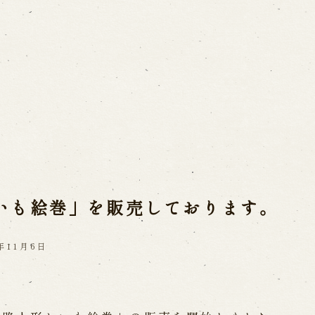
ご利用案内
営業日時・料金
アク
宝 故鶴澤友路師匠
で研修した人々
お問い合わせ
いも絵巻」を販売しております。
よくあるご質問
メー
お電話でお問い合わせ
4年11月6日
日開催の公演
予約