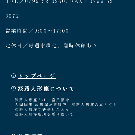
TEL／0799-52-0260. FAX／0799-52-
3072
営業時間／9:00〜17:00
定休日／毎週水曜他、臨時休館あり
トップページ
淡路人形座について
淡路人形座とは
座員紹介
人間国宝 故鶴澤友路師匠
淡路人形座の成り立ち
淡路人形座で研修した人々
淡路人形浄瑠璃を受け継いで