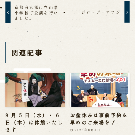
※株式会社うずのくに南あわじの求人情報ページへ移動します
京都府京都市立山階
ジロ・デ・アワジ
小学校で公演を行い
ました。
関連施設
通販サイトうずのくに
道の駅うずしお
関連記事
うずの丘大鳴門橋記念館
8 月 5 日（水）・ 6
お盆休みは事前予約＆
日（木）は休館いたし
早めのご来場を！
ます
2026年8月3日