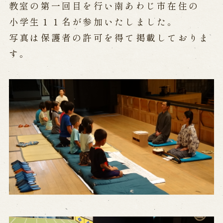
公演カレンダー
開催中の公演
教室の第一回目を行い南あわじ市在住の
近日開催の公演
小学生１１名が参加いたしました。
写真は保護者の許可を得て掲載しておりま
す。
出張公演
出張公演
学校公演
海外旅行客向け特別公演「くにうみ」
歴史
淡路島と国生み神話
淡路人形浄瑠璃の歴史
淡路人形独自の演目
淡路人形の広がり
南あわじ市の伝統芸能
ご利用案内