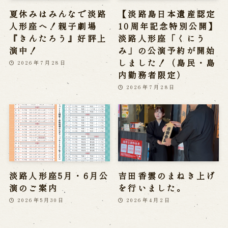
夏休みはみんなで淡路
【淡路島日本遺産認定
人形座へ！親子劇場
10周年記念特別公開】
『きんたろう』好評上
淡路人形座「くにう
演中！
み」の公演予約が開始
しました！（島民・島
2026年7月28日
内勤務者限定）
2026年7月28日
淡路人形座5月・6月公
吉田香雲のまねき上げ
演のご案内
を行いました。
2026年5月30日
2026年4月2日