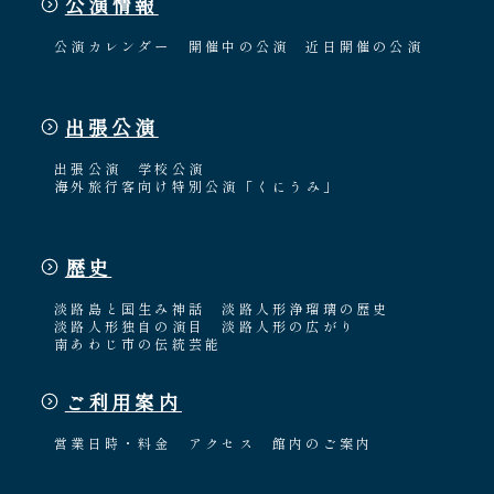
公演情報
公演カレンダー
開催中の公演
近日開催の公演
出張公演
出張公演
学校公演
海外旅行客向け特別公演「くにうみ」
歴史
淡路島と国生み神話
淡路人形浄瑠璃の歴史
淡路人形独自の演目
淡路人形の広がり
南あわじ市の伝統芸能
ご利用案内
営業日時・料金
アクセス
館内のご案内