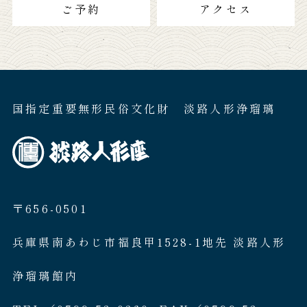
ご予約
アクセス
国指定重要無形民俗文化財 淡路人形浄瑠璃
〒656-0501
兵庫県南あわじ市福良甲1528-1地先 淡路人形
浄瑠璃館内