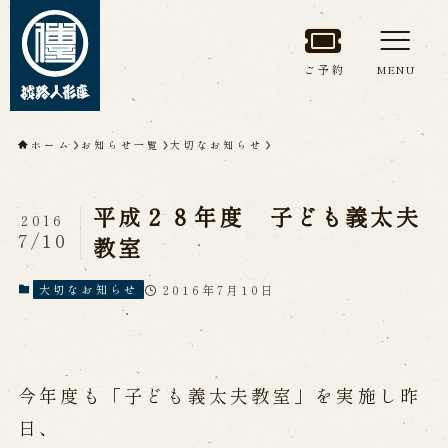
ご予約
MENU
トップページ
ホーム
お知らせ一覧
大切なお知らせ
淡路人形座について
平成２８年度 子ども義太夫
2016
淡路人形座とは
座員紹介
7/10
教室
人間国宝 故鶴澤友路師匠
淡路人形座の成り立ち
2016年7月10日
大切なお知らせ
淡路人形座で研修した人々
淡路人形浄瑠璃を受け継いで
今年度も「子ども義太夫教室」を実施し昨
公演情報
日、