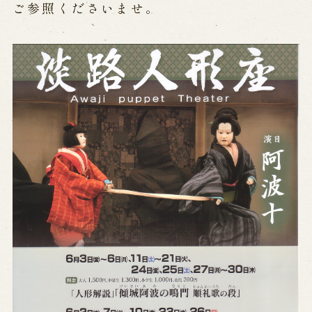
公演カレンダー
開催中の公演
ご参照くださいませ。
近日開催の公演
出張公演
出張公演
学校公演
海外旅行客向け特別公演「くにうみ」
歴史
淡路島と国生み神話
淡路人形浄瑠璃の歴史
淡路人形独自の演目
淡路人形の広がり
南あわじ市の伝統芸能
ご利用案内