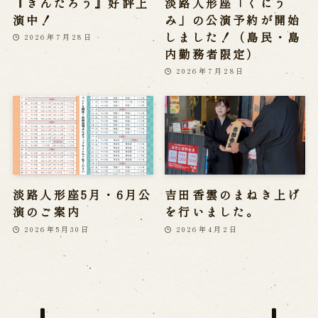
『きんたろう』好評上
淡路人形座「くにう
演中！
み」の公演予約が開始
しました！（島民・島
2026年7月28日
内勤務者限定）
2026年7月28日
淡路人形座5月・6月公
吉田香雲のまねき上げ
演のご案内
を行いました。
2026年5月30日
2026年4月2日