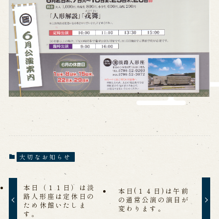
営業日時・料金
アクセス
館内のご案内
お問い合わせ
よくあるご質問
メールでお問い合わせ
お電話でお問い合わせ
予約
WEB予約
メールフォームから予約
大切なお知らせ
お電話で予約
本日（１１日）は淡
本日(１４日)は午前
路人形座は定休日の
の通常公演の演目が
求人情報
ため休館いたしま
変わります。
す。