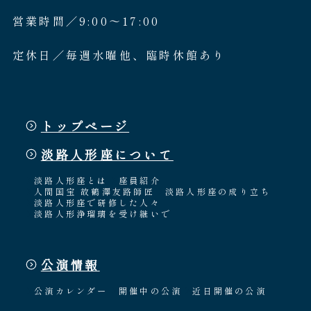
営業時間／9:00〜17:00
定休日／毎週水曜他、臨時休館あり
トップページ
淡路人形座について
淡路人形座とは
座員紹介
人間国宝 故鶴澤友路師匠
淡路人形座の成り立ち
淡路人形座で研修した人々
淡路人形浄瑠璃を受け継いで
公演情報
公演カレンダー
開催中の公演
近日開催の公演