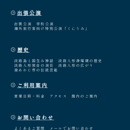
出張公演
出張公演
学校公演
海外旅行客向け特別公演「くにうみ」
歴史
淡路島と国生み神話
淡路人形浄瑠璃の歴史
淡路人形独自の演目
淡路人形の広がり
南あわじ市の伝統芸能
ご利用案内
営業日時・料金
アクセス
館内のご案内
お問い合わせ
よくあるご質問
メールでお問い合わせ