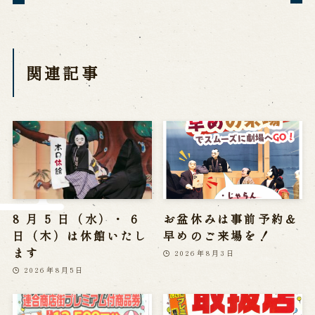
※株式会社うずのくに南あわじの求人情報ページへ移動します
関連施設
関連記事
通販サイトうずのくに
道の駅うずしお
うずの丘大鳴門橋記念館
8 月 5 日（水）・ 6
お盆休みは事前予約＆
日（木）は休館いたし
早めのご来場を！
ます
2026年8月3日
2026年8月5日