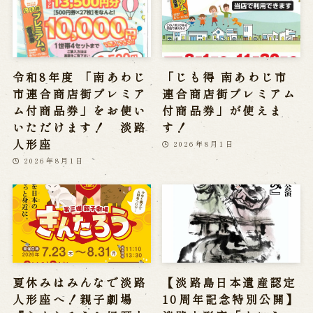
令和8年度 「南あわじ
「じも得 南あわじ市
市連合商店街プレミア
連合商店街プレミアム
ム付商品券」をお使い
付商品券」が使えま
いただけます！ 淡路
す！
人形座
2026年8月1日
2026年8月1日
夏休みはみんなで淡路
【淡路島日本遺産認定
人形座へ！親子劇場
10周年記念特別公開】