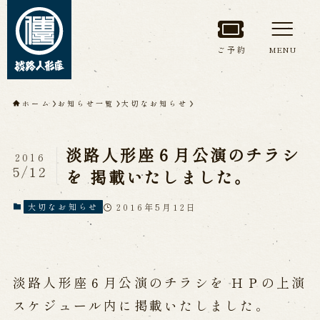
ご予約
MENU
トップページ
ホーム
お知らせ一覧
大切なお知らせ
淡路人形座について
淡路人形座６月公演のチラシ
2016
淡路人形座とは
座員紹介
5/12
を 掲載いたしました。
人間国宝 故鶴澤友路師匠
淡路人形座の成り立ち
2016年5月12日
大切なお知らせ
淡路人形座で研修した人々
淡路人形浄瑠璃を受け継いで
淡路人形座６月公演のチラシを ＨＰの上演
公演情報
スケジュール内に掲載いたしました。