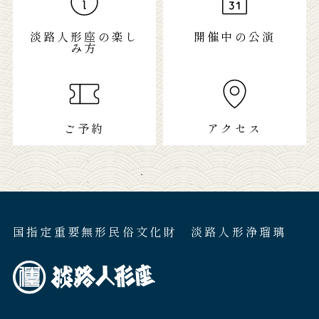
淡路人形座の楽し
開催中の公演
み方
ご予約
アクセス
国指定重要無形民俗文化財 淡路人形浄瑠璃