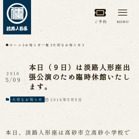
ご予約
MENU
トップページ
ホーム
お知らせ一覧
大切なお知らせ
淡路人形座について
本日（９日）は淡路人形座出
淡路人形座とは
座員紹介
2016
張公演のため臨時休館いたし
5/09
人間国宝 故鶴澤友路師匠
ます。
淡路人形座の成り立ち
淡路人形座で研修した人々
淡路人形浄瑠璃を受け継いで
2016年5月9日
大切なお知らせ
公演情報
本日、淡路人形座は高砂市立高砂小学校で