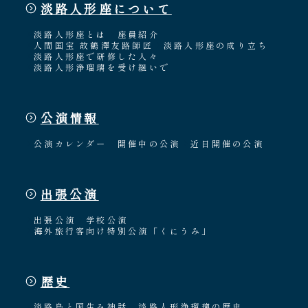
淡路人形座について
淡路人形座とは
座員紹介
人間国宝 故鶴澤友路師匠
淡路人形座の成り立ち
淡路人形座で研修した人々
淡路人形浄瑠璃を受け継いで
公演情報
公演カレンダー
開催中の公演
近日開催の公演
出張公演
出張公演
学校公演
海外旅行客向け特別公演「くにうみ」
歴史
淡路島と国生み神話
淡路人形浄瑠璃の歴史