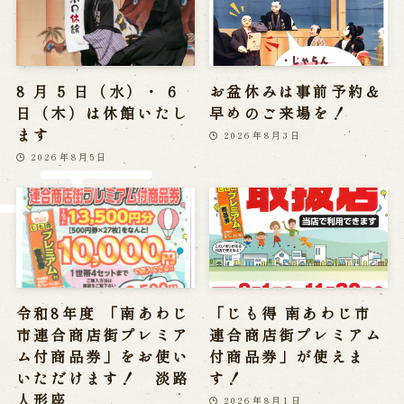
※株式会社うずのくに南あわじの求人情報ページへ移動します
関連施設
8 月 5 日（水）・ 6
お盆休みは事前予約＆
日（木）は休館いたし
早めのご来場を！
通販サイトうずのくに
ます
2026年8月3日
道の駅うずしお
2026年8月5日
うずの丘大鳴門橋記念館
令和8年度 「南あわじ
「じも得 南あわじ市
市連合商店街プレミア
連合商店街プレミアム
ム付商品券」をお使い
付商品券」が使えま
いただけます！ 淡路
す！
人形座
2026年8月1日