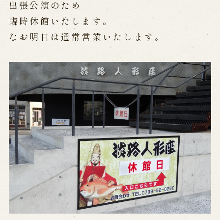
公演カレンダー
開催中の公演
出張公演のため
近日開催の公演
臨時休館いたします。
なお明日は通常営業いたします。
出張公演
出張公演
学校公演
海外旅行客向け特別公演「くにうみ」
歴史
淡路島と国生み神話
淡路人形浄瑠璃の歴史
淡路人形独自の演目
淡路人形の広がり
南あわじ市の伝統芸能
ご利用案内