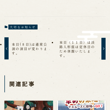
営業日時・料金
アクセス
館内のご案内
お問い合わせ
大切なお知らせ
よくあるご質問
メールでお問い合わせ
本日（１１日）は淡
お電話でお問い合わせ
本日(８日)は通常公
路人形座は定休日の
演の演目が変わりま
ため休館いたしま
す。
す。
予約
WEB予約
メールフォームから予約
お電話で予約
関連記事
求人情報