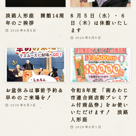
淡路人形座 開館14周
8 月 5 日（水）・ 6
年のご挨拶
日（木）は休館いたし
ます
2026年8月8日
2026年8月5日
お盆休みは事前予約＆
令和8年度 「南あわじ
早めのご来場を！
市連合商店街プレミア
ム付商品券」をお使い
2026年8月3日
いただけます！ 淡路
人形座
2026年8月1日