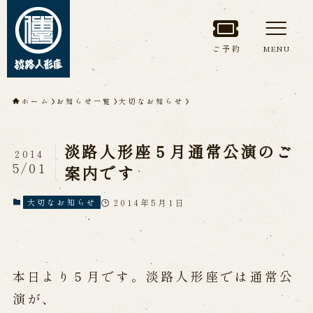
ご予約
MENU
トップページ
ホーム
お知らせ一覧
大切なお知らせ
淡路人形座について
淡路人形座５月通常公演のご
2014
淡路人形座とは
座員紹介
5/01
案内です
人間国宝 故鶴澤友路師匠
淡路人形座の成り立ち
2014年5月1日
大切なお知らせ
淡路人形座で研修した人々
淡路人形浄瑠璃を受け継いで
本日より５月です。淡路人形座では通常公
公演情報
演が、