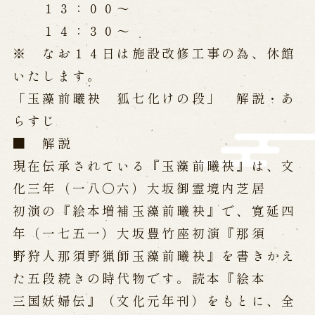
１３：００～
※株式会社うずのくに南あわじの求人情報ページへ移動します
１４：３０～
※ なお１４日は施設改修工事の為、休館
関連施設
いたします。
「玉藻前曦袂 狐七化けの段」 解説・あ
通販サイトうずのくに
道の駅うずしお
らすじ
うずの丘大鳴門橋記念館
■ 解説
現在伝承されている『玉藻前曦袂』は、文
化三年（一八〇六）大坂御霊境内芝居
初演の『絵本増補玉藻前曦袂』で、寛延四
年（一七五一）大坂豊竹座初演『那須
野狩人那須野猟師玉藻前曦袂』を書きかえ
た五段続きの時代物です。読本『絵本
三国妖婦伝』（文化元年刊）をもとに、全