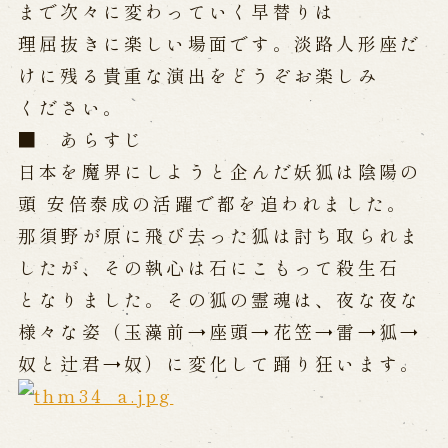
まで次々に変わっていく早替りは
理屈抜きに楽しい場面です。淡路人形座だ
けに残る貴重な演出をどうぞお楽しみ
ください。
■ あらすじ
日本を魔界にしようと企んだ妖狐は陰陽の
頭 安倍泰成の活躍で都を追われました。
那須野が原に飛び去った狐は討ち取られま
したが、その執心は石にこもって殺生石
となりました。その狐の霊魂は、夜な夜な
様々な姿（玉藻前→座頭→花笠→雷→狐→
奴と辻君→奴）に変化して踊り狂います。