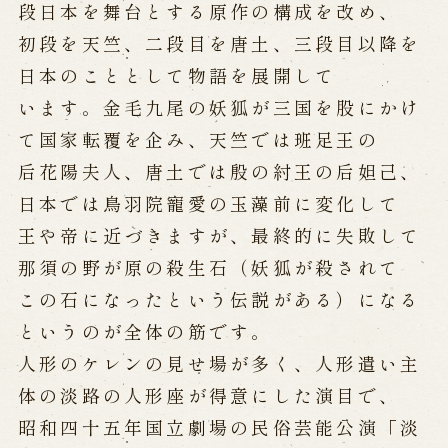
段日本を舞台とする原作の構成を改め、
初段を天竺、二段目を唐土、三段目以降を
日本のこととして物語を展開して
います。金毛九尾の妖狐が三国を股にかけ
て国家転覆を企み、天竺では班足王の
后花陽夫人、唐土では殷の紂王の后妲己、
日本では鳥羽院寵愛の玉藻前に変化して
王や帝に近づきますが、最終的に失敗して
那須の野が原の殺生石（妖狐が殺されて
この石になったという伝説がある）になる
というのが全体の筋です。
人形のケレンの見せ場が多く、人形遣い主
体の淡路の人形座が得意にした演目で、
昭和四十五年国立劇場の民俗芸能公演「淡