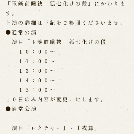
公演カレンダー
開催中の公演
『玉藻前曦袂 狐七化けの段』にかわりま
近日開催の公演
す。
上演の詳細は下記をご参照くださいませ。
●通常公演
出張公演
演目「玉藻前曦袂 狐七化けの段」
出張公演
学校公演
１０：００～
海外旅行客向け特別公演「くにうみ」
１１：００～
１３：００～
歴史
１４：００～
１５：００～
淡路島と国生み神話
１０日のみ内容が変更いたします。
淡路人形浄瑠璃の歴史
淡路人形独自の演目
淡路人形の広がり
●通常公演
南あわじ市の伝統芸能
ご利用案内
演目「レクチャー」・「戎舞」