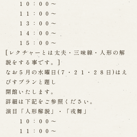
１０：００～
営業日時・料金
アクセス
館内のご案内
１１：００～
１３：００～
１４：００～
お問い合わせ
１５：００～
よくあるご質問
メールでお問い合わせ
[レクチャーとは太夫・三味線・人形の解
お電話でお問い合わせ
説をする事です。]
なお５月の水曜日(７・２１・２８日)はえ
予約
びすプランと題し
開館いたします。
WEB予約
メールフォームから予約
詳細は下記をご参照ください。
お電話で予約
演目「人形解説」・「戎舞」
１０：００～
求人情報
１１：００～