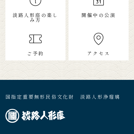
淡路人形座の楽し
開催中の公演
み方
ご予約
アクセス
国指定重要無形民俗文化財 淡路人形浄瑠璃