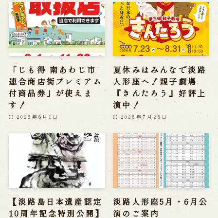
「じも得 南あわじ市
夏休みはみんなで淡路
連合商店街プレミアム
人形座へ！親子劇場
付商品券」が使えま
『きんたろう』好評上
す！
演中！
2026年8月1日
2026年7月28日
【淡路島日本遺産認定
淡路人形座5月・6月公
10周年記念特別公開】
演のご案内