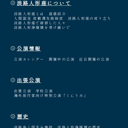
淡路人形座について
淡路人形座とは
座員紹介
人間国宝 故鶴澤友路師匠
淡路人形座の成り立ち
淡路人形座で研修した人々
淡路人形浄瑠璃を受け継いで
公演情報
公演カレンダー
開催中の公演
近日開催の公演
出張公演
出張公演
学校公演
海外旅行客向け特別公演「くにうみ」
歴史
淡路島と国生み神話
淡路人形浄瑠璃の歴史