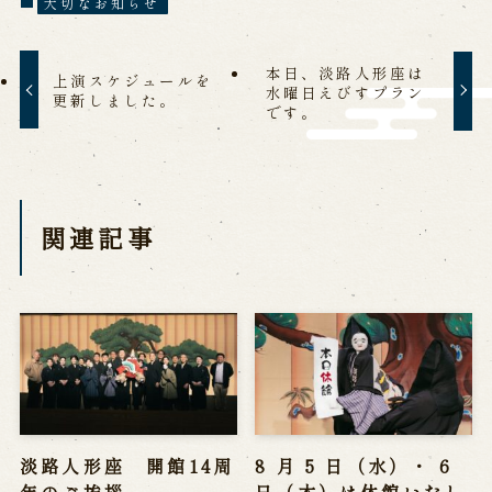
大切なお知らせ
営業日時・料金
アクセス
館内のご案内
本日、淡路人形座は
上演スケジュールを
水曜日えびすプラン
更新しました。
です。
お問い合わせ
よくあるご質問
メールでお問い合わせ
お電話でお問い合わせ
関連記事
予約
WEB予約
メールフォームから予約
お電話で予約
求人情報
淡路人形座 開館14周
8 月 5 日（水）・ 6