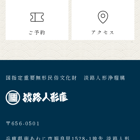
ご予約
アクセス
国指定重要無形民俗文化財 淡路人形浄瑠璃
〒656-0501
兵庫県南あわじ市福良甲1528-1地先 淡路人形