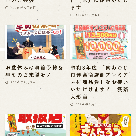
年のご挨拶
日（木）は休館いたし
※株式会社うずのくに南あわじの求人情報ページへ移動します
ます
2026年8月8日
2026年8月5日
関連施設
通販サイトうずのくに
道の駅うずしお
うずの丘大鳴門橋記念館
お盆休みは事前予約＆
令和8年度 「南あわじ
早めのご来場を！
市連合商店街プレミア
ム付商品券」をお使い
2026年8月3日
いただけます！ 淡路
人形座
2026年8月1日