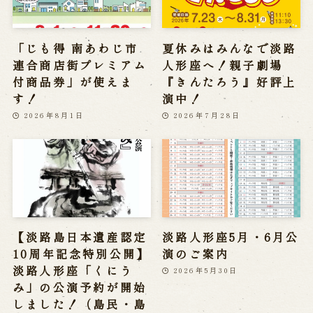
「じも得 南あわじ市
夏休みはみんなで淡路
連合商店街プレミアム
人形座へ！親子劇場
付商品券」が使えま
『きんたろう』好評上
す！
演中！
2026年8月1日
2026年7月28日
【淡路島日本遺産認定
淡路人形座5月・6月公
10周年記念特別公開】
演のご案内
淡路人形座「くにう
2026年5月30日
み」の公演予約が開始
しました！（島民・島