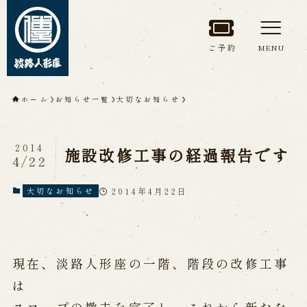
ご予約
MENU
トップページ
ホーム
お知らせ一覧
大切なお知らせ
淡路人形座について
2014
施設改修工事の経過報告です
4/22
淡路人形座とは
座員紹介
人間国宝 故鶴澤友路師匠
淡路人形座の成り立ち
2014年4月22日
大切なお知らせ
淡路人形座で研修した人々
淡路人形浄瑠璃を受け継いで
現在、淡路人形座の一階、階段の改修工事
公演情報
は