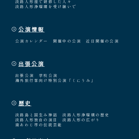
淡路人形座で研修した人々
淡路人形浄瑠璃を受け継いで
公演情報
公演カレンダー
開催中の公演
近日開催の公演
出張公演
出張公演
学校公演
海外旅行客向け特別公演「くにうみ」
歴史
淡路島と国生み神話
淡路人形浄瑠璃の歴史
淡路人形独自の演目
淡路人形の広がり
南あわじ市の伝統芸能