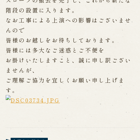
スロープの撤去を完了し、これから新たな
公演カレンダー
開催中の公演
近日開催の公演
階段の設置に入ります。
なお工事による上演への影響はございませ
んので
出張公演
皆様のお越しをお待ちしております。
出張公演
学校公演
皆様には多大なご迷惑とご不便を
海外旅行客向け特別公演「くにうみ」
お掛けいたしますこと、誠に申し訳ござい
ませんが、
ご理解ご協力を宜しくお願い申し上げま
歴史
す。
淡路島と国生み神話
淡路人形浄瑠璃の歴史
淡路人形独自の演目
淡路人形の広がり
南あわじ市の伝統芸能
ご利用案内