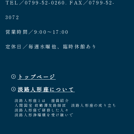
TEL／0799-52-0260. FAX／0799-52-
3072
営業時間／9:00〜17:00
定休日／毎週水曜他、臨時休館あり
トップページ
淡路人形座について
淡路人形座とは
座員紹介
人間国宝 故鶴澤友路師匠
淡路人形座の成り立ち
淡路人形座で研修した人々
淡路人形浄瑠璃を受け継いで