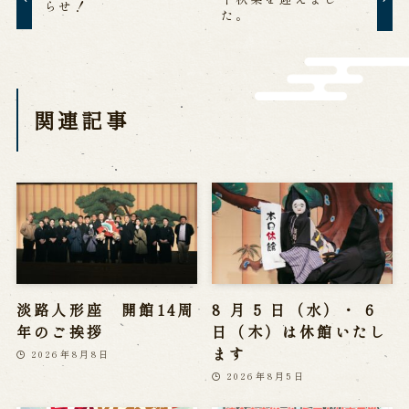
らせ！
た。
営業日時・料金
アクセス
館内のご案内
お問い合わせ
関連記事
よくあるご質問
メールでお問い合わせ
お電話でお問い合わせ
予約
WEB予約
メールフォームから予約
お電話で予約
淡路人形座 開館14周
8 月 5 日（水）・ 6
年のご挨拶
日（木）は休館いたし
ます
2026年8月8日
2026年8月5日
求人情報