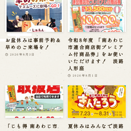
※株式会社うずのくに南あわじの求人情報ページへ移動します
関連施設
お盆休みは事前予約＆
令和8年度 「南あわじ
通販サイトうずのくに
早めのご来場を！
市連合商店街プレミア
道の駅うずしお
うずの丘大鳴門橋記念館
ム付商品券」をお使い
2026年8月3日
いただけます！ 淡路
人形座
2026年8月1日
「じも得 南あわじ市
夏休みはみんなで淡路