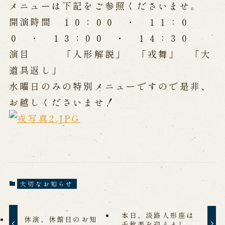
公演カレンダー
開催中の公演
メニューは下記をご参照くださいませ。
近日開催の公演
開演時間 １０：００ ・ １１：０
０ ・ １３：００ ・ １４：３０
演目 「人形解説」 「戎舞」 「大
出張公演
道具返し」
出張公演
学校公演
水曜日のみの特別メニューですので是非、
海外旅行客向け特別公演「くにうみ」
お越しくださいませ！
歴史
淡路島と国生み神話
淡路人形浄瑠璃の歴史
淡路人形独自の演目
淡路人形の広がり
大切なお知らせ
南あわじ市の伝統芸能
ご利用案内
本日、淡路人形座は
休演、休館日のお知
千秋楽を迎えまし