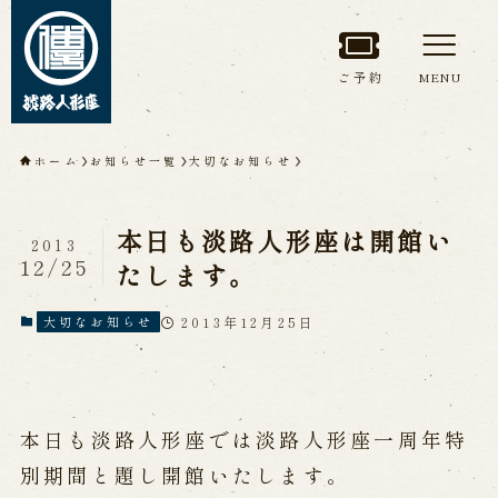
ご予約
MENU
トップページ
ホーム
お知らせ一覧
大切なお知らせ
淡路人形座について
本日も淡路人形座は開館い
2013
淡路人形座とは
座員紹介
12/25
たします。
人間国宝 故鶴澤友路師匠
淡路人形座の成り立ち
2013年12月25日
大切なお知らせ
淡路人形座で研修した人々
淡路人形浄瑠璃を受け継いで
本日も淡路人形座では淡路人形座一周年特
公演情報
別期間と題し開館いたします。