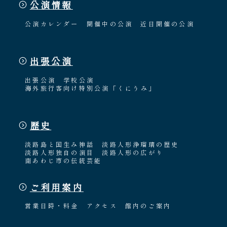
公演情報
公演カレンダー
開催中の公演
近日開催の公演
出張公演
出張公演
学校公演
海外旅行客向け特別公演「くにうみ」
歴史
淡路島と国生み神話
淡路人形浄瑠璃の歴史
淡路人形独自の演目
淡路人形の広がり
南あわじ市の伝統芸能
ご利用案内
営業日時・料金
アクセス
館内のご案内