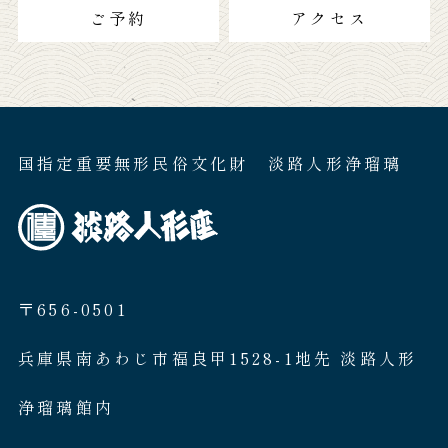
ご予約
アクセス
国指定重要無形民俗文化財 淡路人形浄瑠璃
〒656-0501
兵庫県南あわじ市福良甲1528-1地先 淡路人形
浄瑠璃館内