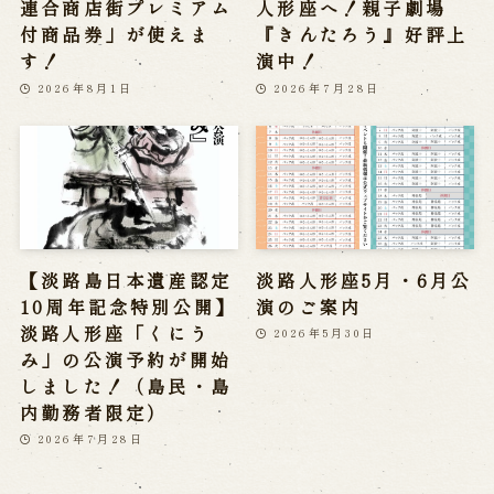
連合商店街プレミアム
人形座へ！親子劇場
付商品券」が使えま
『きんたろう』好評上
す！
演中！
2026年8月1日
2026年7月28日
【淡路島日本遺産認定
淡路人形座5月・6月公
10周年記念特別公開】
演のご案内
淡路人形座「くにう
2026年5月30日
み」の公演予約が開始
しました！（島民・島
内勤務者限定）
2026年7月28日