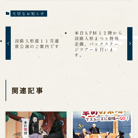
営業日時・料金
アクセス
館内のご案内
大切なお知らせ
本日もPM１２時から
お問い合わせ
淡路人形まつり特別
淡路人形座１１月通
企画、バックステー
常公演のご案内です
よくあるご質問
メールでお問い合わせ
ジツアーを行いま
お電話でお問い合わせ
す。
予約
関連記事
WEB予約
メールフォームから予約
お電話で予約
求人情報