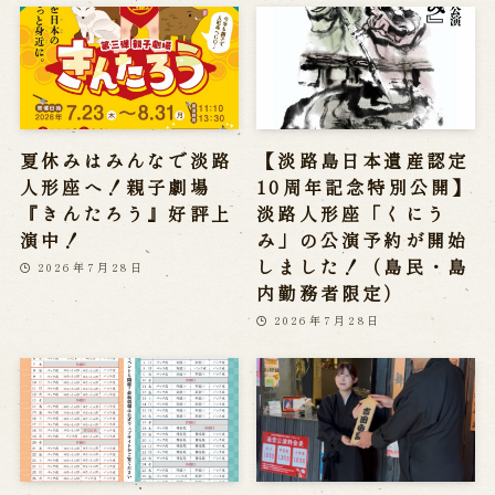
夏休みはみんなで淡路
【淡路島日本遺産認定
人形座へ！親子劇場
10周年記念特別公開】
『きんたろう』好評上
淡路人形座「くにう
演中！
み」の公演予約が開始
しました！（島民・島
2026年7月28日
内勤務者限定）
2026年7月28日