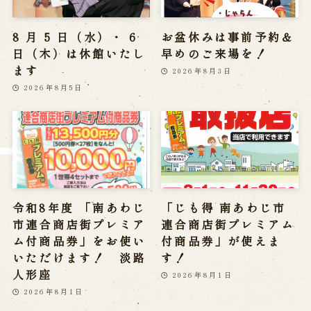
※株式会社うずのくに南あわじの求人情報ページへ移動します
8 月 5 日（水）・ 6
お盆休みは事前予約＆
日（木）は休館いたし
早めのご来場を！
関連施設
ます
2026年8月3日
2026年8月5日
通販サイトうずのくに
道の駅うずしお
うずの丘大鳴門橋記念館
令和8年度 「南あわじ
「じも得 南あわじ市
市連合商店街プレミア
連合商店街プレミアム
ム付商品券」をお使い
付商品券」が使えま
いただけます！ 淡路
す！
人形座
2026年8月1日
2026年8月1日