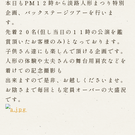
公演カレンダー
開催中の公演
本日もPM１２時から淡路人形まつり特別
近日開催の公演
企画、バックステージツアーを行いま
す。
先着２０名(但し当日の１１時の公演を鑑
出張公演
賞頂いたお客様のみ)となっております。
出張公演
学校公演
子供さん達にも楽しんで頂ける企画です。
海外旅行客向け特別公演「くにうみ」
人形の体験や太夫さんの舞台用肩衣などを
着けての記念撮影も
歴史
出来ますので是非、お越しくださいませ。
お陰さまで毎回とも定員オーバーの大盛況
淡路島と国生み神話
です。
淡路人形浄瑠璃の歴史
淡路人形独自の演目
淡路人形の広がり
南あわじ市の伝統芸能
ご利用案内