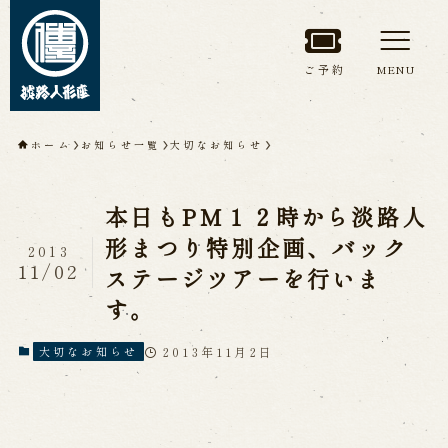
ご予約
MENU
トップページ
ホーム
お知らせ一覧
大切なお知らせ
淡路人形座について
本日もPM１２時から淡路人
淡路人形座とは
座員紹介
形まつり特別企画、バック
2013
人間国宝 故鶴澤友路師匠
11/02
ステージツアーを行いま
淡路人形座の成り立ち
淡路人形座で研修した人々
す。
淡路人形浄瑠璃を受け継いで
2013年11月2日
大切なお知らせ
公演情報