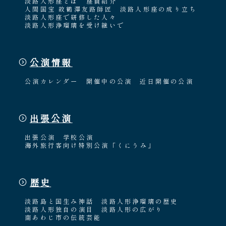
淡路人形座とは
座員紹介
人間国宝 故鶴澤友路師匠
淡路人形座の成り立ち
淡路人形座で研修した人々
淡路人形浄瑠璃を受け継いで
公演情報
公演カレンダー
開催中の公演
近日開催の公演
出張公演
出張公演
学校公演
海外旅行客向け特別公演「くにうみ」
歴史
淡路島と国生み神話
淡路人形浄瑠璃の歴史
淡路人形独自の演目
淡路人形の広がり
南あわじ市の伝統芸能