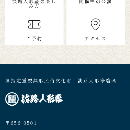
淡路人形座の楽し
開催中の公演
み方
ご予約
アクセス
国指定重要無形民俗文化財 淡路人形浄瑠璃
〒656-0501