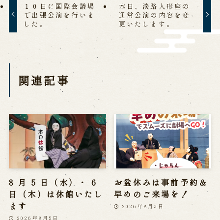
１０日に国際会議場
本日、淡路人形座の
営業日時・料金
アクセス
館内のご案内
で出張公演を行いま
通常公演の内容を変
した。
更いたします。
お問い合わせ
関連記事
よくあるご質問
メールでお問い合わせ
お電話でお問い合わせ
予約
WEB予約
メールフォームから予約
お電話で予約
8 月 5 日（水）・ 6
お盆休みは事前予約＆
日（木）は休館いたし
早めのご来場を！
求人情報
ます
2026年8月3日
2026年8月5日