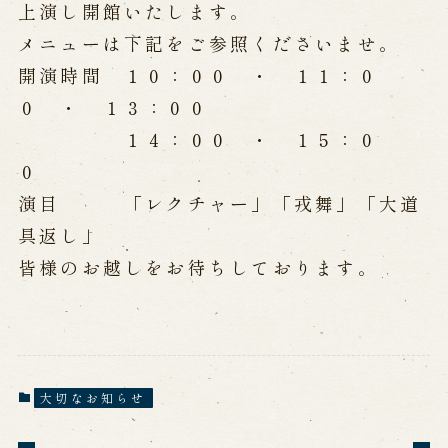
公演カレンダー
開催中の公演
上演し開館いたします。
近日開催の公演
メニューは下記をご参照くださいませ。
開演時間 １０：００ ・ １１：０
０ ・ １３：００
出張公演
１４：００ ・ １５：０
出張公演
学校公演
０
海外旅行客向け特別公演「くにうみ」
演目 「レクチャー」「戎舞」「大道
具返し」
歴史
皆様のお越しをお待ちしております。
淡路島と国生み神話
淡路人形浄瑠璃の歴史
淡路人形独自の演目
淡路人形の広がり
南あわじ市の伝統芸能
大切なお知らせ
ご利用案内