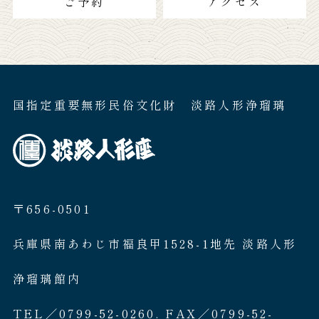
ご予約
アクセス
国指定重要無形民俗文化財 淡路人形浄瑠璃
〒656-0501
兵庫県南あわじ市福良甲1528-1地先 淡路人形
浄瑠璃館内
TEL／0799-52-0260. FAX／0799-52-