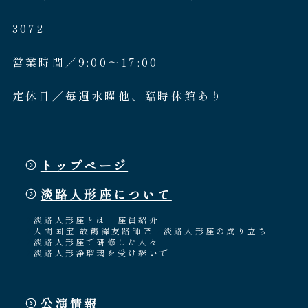
3072
営業時間／9:00〜17:00
定休日／毎週水曜他、臨時休館あり
トップページ
淡路人形座について
淡路人形座とは
座員紹介
人間国宝 故鶴澤友路師匠
淡路人形座の成り立ち
淡路人形座で研修した人々
淡路人形浄瑠璃を受け継いで
公演情報