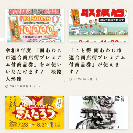
※株式会社うずのくに南あわじの求人情報ページへ移動します
関連施設
通販サイトうずのくに
道の駅うずしお
令和8年度 「南あわじ
「じも得 南あわじ市
うずの丘大鳴門橋記念館
市連合商店街プレミア
連合商店街プレミアム
ム付商品券」をお使い
付商品券」が使えま
いただけます！ 淡路
す！
人形座
2026年8月1日
2026年8月1日