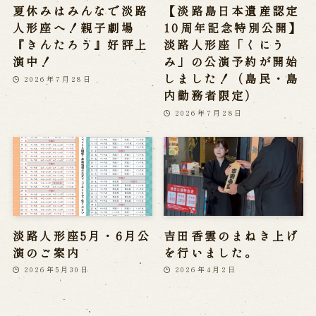
夏休みはみんなで淡路
【淡路島日本遺産認定
人形座へ！親子劇場
10周年記念特別公開】
『きんたろう』好評上
淡路人形座「くにう
演中！
み」の公演予約が開始
しました！（島民・島
2026年7月28日
内勤務者限定）
2026年7月28日
淡路人形座5月・6月公
吉田香雲のまねき上げ
演のご案内
を行いました。
2026年5月30日
2026年4月2日