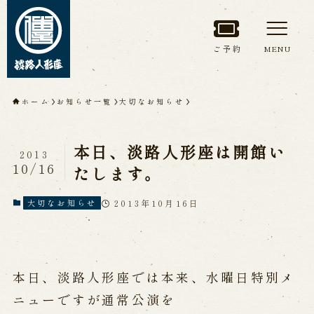
ご予約
MENU
トップページ
ホーム
お知らせ一覧
大切なお知らせ
淡路人形座について
本日、淡路人形座は開館い
2013
淡路人形座とは
座員紹介
10/16
たします。
人間国宝 故鶴澤友路師匠
淡路人形座の成り立ち
2013年10月16日
大切なお知らせ
淡路人形座で研修した人々
淡路人形浄瑠璃を受け継いで
本日、淡路人形座では本来、水曜日特別メ
公演情報
ニューですが通常公演を