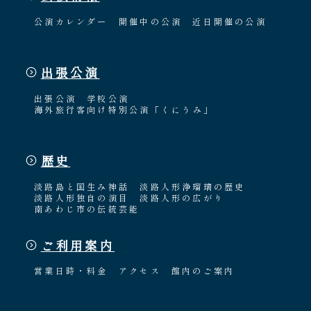
公演カレンダー
開催中の公演
近日開催の公演
出張公演
出張公演
学校公演
海外旅行客向け特別公演「くにうみ」
歴史
淡路島と国生み神話
淡路人形浄瑠璃の歴史
淡路人形独自の演目
淡路人形の広がり
南あわじ市の伝統芸能
ご利用案内
営業日時・料金
アクセス
館内のご案内