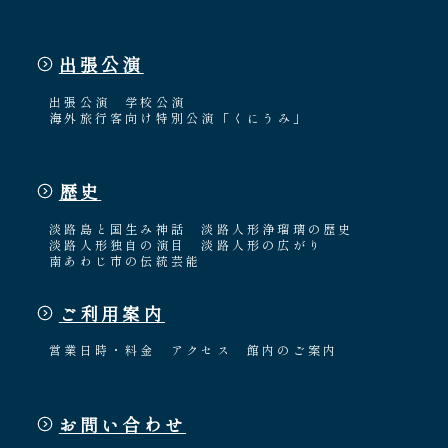
出張公演
出張公演
学校公演
海外旅行客向け特別公演「くにうみ」
歴史
淡路島と国生み神話
淡路人形浄瑠璃の歴史
淡路人形独自の演目
淡路人形の広がり
南あわじ市の伝統芸能
ご利用案内
営業日時・料金
アクセス
館内のご案内
お問い合わせ