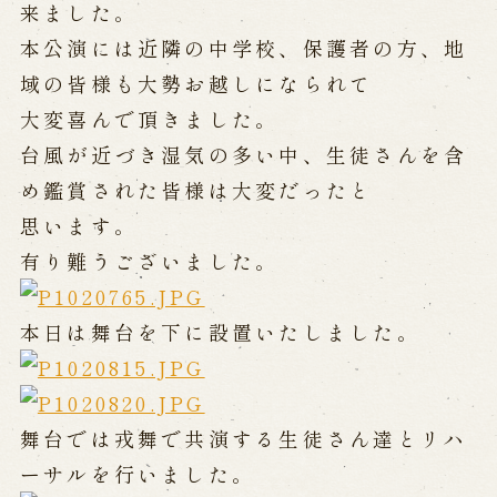
公演カレンダー
開催中の公演
来ました。
近日開催の公演
本公演には近隣の中学校、保護者の方、地
域の皆様も大勢お越しになられて
大変喜んで頂きました。
出張公演
台風が近づき湿気の多い中、生徒さんを含
出張公演
学校公演
め鑑賞された皆様は大変だったと
海外旅行客向け特別公演「くにうみ」
思います。
有り難うございました。
歴史
本日は舞台を下に設置いたしました。
淡路島と国生み神話
淡路人形浄瑠璃の歴史
淡路人形独自の演目
淡路人形の広がり
南あわじ市の伝統芸能
舞台では戎舞で共演する生徒さん達とリハ
ご利用案内
ーサルを行いました。