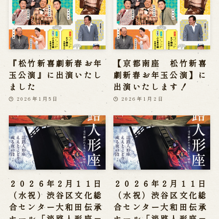
『松竹新喜劇新春お年
【京都南座 松竹新喜
玉公演』に出演いたし
劇新春お年玉公演】に
ました
出演いたします！
2026年1月5日
2026年1月2日
２０２６年２月１１日
２０２６年２月１１日
（水祝）渋谷区文化総
（水祝）渋谷区文化総
合センター大和田伝承
合センター大和田伝承
ホール「淡路人形座－
ホール「淡路人形座－