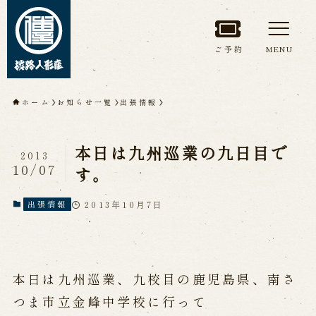
ご予約
MENU
トップページ
ホーム
お知らせ一覧
出張情報
淡路人形座について
本日は九州巡業の九日目で
2013
淡路人形座とは
座員紹介
10/07
す。
人間国宝 故鶴澤友路師匠
淡路人形座の成り立ち
2013年10月7日
出張情報
淡路人形座で研修した人々
淡路人形浄瑠璃を受け継いで
本日は九州巡業、九校目の鹿児島県、南さ
公演情報
つま市立金峰中学校に行って