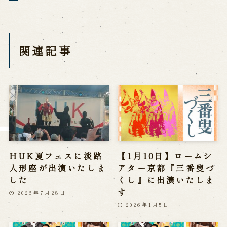
※株式会社うずのくに南あわじの求人情報ページへ移動します
関連施設
関連記事
通販サイトうずのくに
道の駅うずしお
うずの丘大鳴門橋記念館
HUK夏フェスに淡路
【1月10日】ロームシ
人形座が出演いたしま
アター京都『三番叟づ
した
くし』に出演いたしま
す
2026年7月28日
2026年1月5日