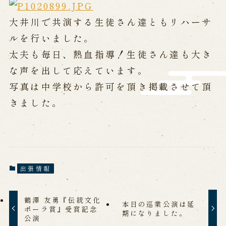
営業日時・料金
アクセス
館内のご案内
大井川で共演する生徒さん達ともリハーサ
ルを行いました。
太夫も毎日、熱血指導！生徒さん達も大き
お問い合わせ
な声を出して応えています。
よくあるご質問
メールでお問い合わせ
写真は中学校から許可を頂き掲載させて頂
お電話でお問い合わせ
きました。
予約
WEB予約
メールフォームから予約
お電話で予約
出張情報
鶴澤 友勇『伝統文化
本日の巡業公演は延
ポーラ賞』受賞記念
求人情報
期になりました。
公演