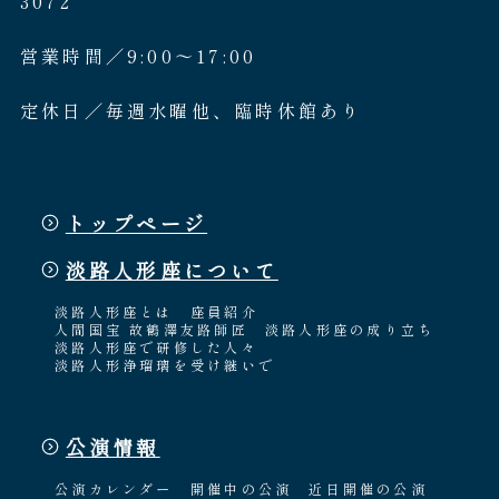
3072
営業時間／9:00〜17:00
定休日／毎週水曜他、臨時休館あり
トップページ
淡路人形座について
淡路人形座とは
座員紹介
人間国宝 故鶴澤友路師匠
淡路人形座の成り立ち
淡路人形座で研修した人々
淡路人形浄瑠璃を受け継いで
公演情報
公演カレンダー
開催中の公演
近日開催の公演