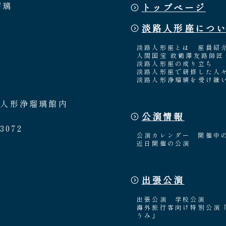
瑠璃
トップページ
淡路人形座につ
淡路人形座とは
座員紹
人間国宝 故鶴澤友路師匠
淡路人形座の成り立ち
淡路人形座で研修した人
淡路人形浄瑠璃を受け継
路人形浄瑠璃館内
公演情報
3072
公演カレンダー
開催中
近日開催の公演
出張公演
出張公演
学校公演
海外旅行客向け特別公演
うみ」