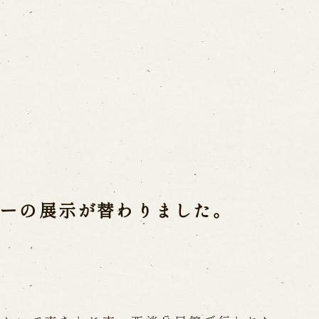
ご利用案内
営業日時・料金
アク
宝 故鶴澤友路師匠
で研修した人々
お問い合わせ
ビーの展示が替わりました。
よくあるご質問
メー
お電話でお問い合わせ
日開催の公演
予約