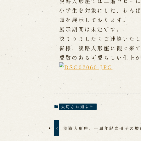
淡路人形座では二階ロビー
小学生を対象にした、わん
出張公演
頭を展示しております。
展示期間は未定です。
出張公演
学校公演
海外旅行客向
決まりましたらご連絡いた
皆様、淡路人形座に観に来
歴史
愛敬のある可愛らしい仕上
淡路島と国生み神話
淡路人形浄瑠
淡路人形独自の演目
淡路人形の広
南あわじ市の伝統芸能
大切なお知らせ
淡路人形座、一周年記念冊子の増