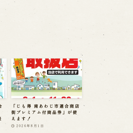
合
「じも得 南あわじ市連合商店
」
街プレミアム付商品券」が使
淡
えます！
2026年8月1日