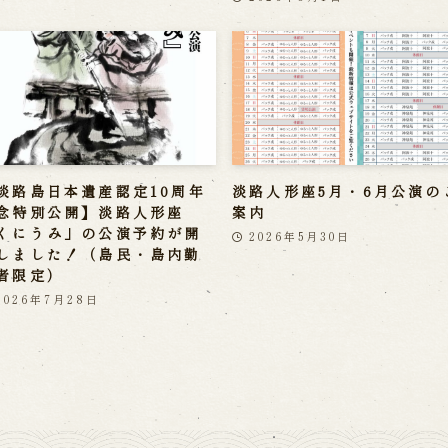
淡路島日本遺産認定10周年
淡路人形座5月・6月公演の
念特別公開】淡路人形座
案内
くにうみ」の公演予約が開
2026年5月30日
しました！（島民・島内勤
者限定）
2026年7月28日