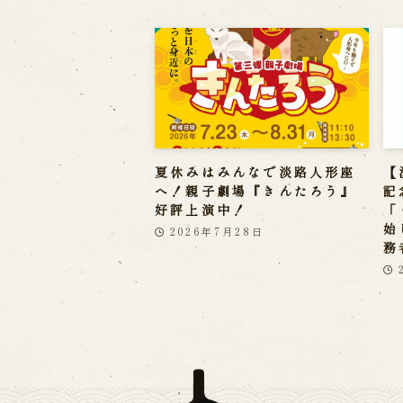
夏休みはみんなで淡路人形座
【
へ！親子劇場『きんたろう』
記
好評上演中！
「
始
2026年7月28日
務