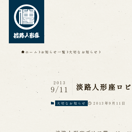
トップページ
ホーム
お知らせ一覧
大切なお知らせ
淡路人形座について
淡路人形座とは
座員紹介
人間国
淡路人形座の成り立ち
淡路人形座
淡路人形浄瑠璃を受け継いで
2013
淡路人形座ロ
9/11
2013年9月11日
大切なお知らせ
公演情報
公演カレンダー
開催中の公演
近