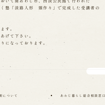
において南あわじ市、西淡公民館で行われた
WEB予約
メールフ
ぱく塾「淡路人形 頭作り」で完成した受講者の
け特別公演「くにうみ」
求人情報
します。
※株式会社うずのくに南あわじ
てあげて下さい。
がりになっております。
璃の歴史
関連施設
がり
通販サイトうずのくに
道の駅うずしお
うずの丘大鳴門橋記念
刷について
あわじ暮らし総合相談窓