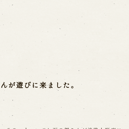
ご利用案内
営業日時・料金
アク
宝 故鶴澤友路師匠
で研修した人々
お問い合わせ
さんが遊びに来ました。
よくあるご質問
メー
お電話でお問い合わせ
日開催の公演
予約