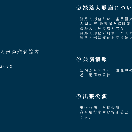
淡路人形座につ
淡路人形座とは
座員紹
人間国宝 故鶴澤友路師匠
淡路人形座の成り立ち
淡路人形座で研修した人
淡路人形浄瑠璃を受け継
路人形浄瑠璃館内
公演情報
3072
公演カレンダー
開催中
近日開催の公演
出張公演
出張公演
学校公演
海外旅行客向け特別公演
うみ」