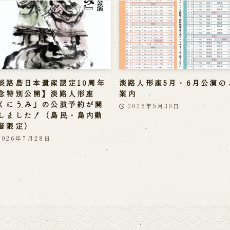
淡路島日本遺産認定10周年
淡路人形座5月・6月公演の
念特別公開】淡路人形座
案内
くにうみ」の公演予約が開
2026年5月30日
しました！（島民・島内勤
者限定）
2026年7月28日