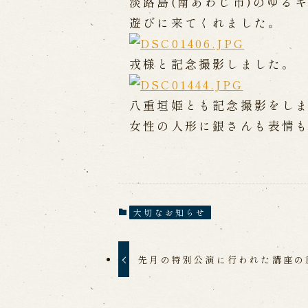
淡路島(南あわじ市)のゆる
遊びに来てくれました。
出張公演
戎様と記念撮影しました。
出張公演
学校公演
海外旅行客向
八重垣姫とも記念撮影をし
歴史
女性の人形に銀さんも表情
淡路島と国生み神話
淡路人形浄瑠
淡路人形独自の演目
淡路人形の広
南あわじ市の伝統芸能
大切なお知らせ
先月の特別公演に行われた講座の