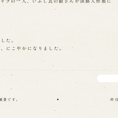
キャラの一人、いぶし瓦の銀さんが淡路人形座に
WEB予約
メールフ
け特別公演「くにうみ」
求人情報
※株式会社うずのくに南あわじ
ました。
も、にこやかになりました。
璃の歴史
関連施設
がり
通販サイトうずのくに
道の駅うずしお
うずの丘大鳴門橋記念
風景です。
昨