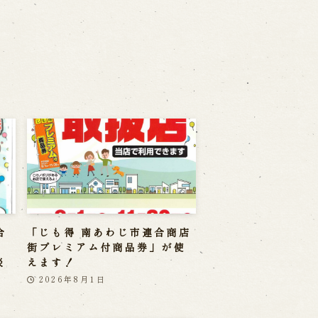
合
「じも得 南あわじ市連合商店
」
街プレミアム付商品券」が使
淡
えます！
2026年8月1日