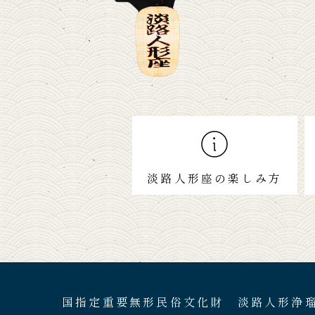
淡路人形座の楽しみ方
国指定重要無形民俗文化財 淡路人形浄