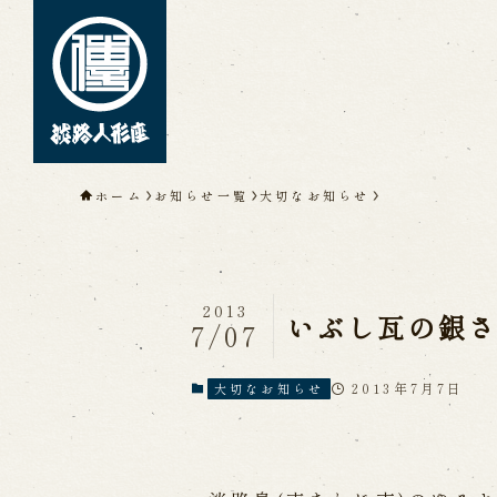
トップページ
ホーム
お知らせ一覧
大切なお知らせ
淡路人形座について
淡路人形座とは
座員紹介
人間国
淡路人形座の成り立ち
淡路人形座
淡路人形浄瑠璃を受け継いで
2013
いぶし瓦の銀
7/07
2013年7月7日
大切なお知らせ
公演情報
公演カレンダー
開催中の公演
近