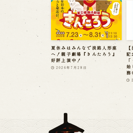
夏休みはみんなで淡路人形座
【
へ！親子劇場『きんたろう』
記
好評上演中！
「
始
2026年7月28日
務